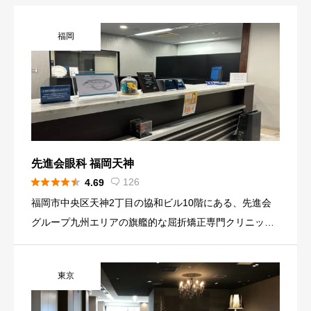
沖縄
熊本
福岡
福岡
長崎
鹿児島
先進会眼科 福岡天神





126
4.69

福岡市中央区天神2丁目の協和ビル10階にある、先進会
グループ九州エリアの旗艦的な屈折矯正専門クリニック
です。ICL・IPCL・レーシックなどの視力矯正手術を中
心に、20年以上の近視治療実績と累計数万件規模のICL
東京
症例を持 […]