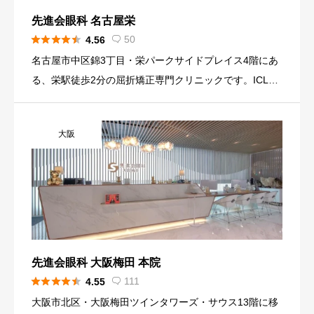
先進会眼科 名古屋栄





50
4.56

名古屋市中区錦3丁目・栄パークサイドプレイス4階にあ
る、栄駅徒歩2分の屈折矯正専門クリニックです。ICLや
EVO ICL、アイデザインアイレーシックなど安全性の高
い治療を提供し、先進会グループとしてICL手術3万件超
大阪
の実 […]
先進会眼科 大阪梅田 本院





111
4.55

大阪市北区・大阪梅田ツインタワーズ・サウス13階に移