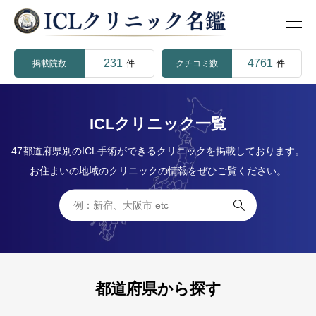
231
4761
掲載院数
クチコミ数
件
件
ICLクリニック一覧
47都道府県別のICL手術ができるクリニックを掲載しております。
お住まいの地域のクリニックの情報をぜひご覧ください。

都道府県から探す