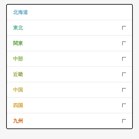
北海道
北海道
東北
宮城
山形
岩手
関東
福島
秋田
青森
千葉
埼玉
東京
中部
栃木
神奈川
群馬
富山
山梨
岐阜
近畿
茨城
愛知
新潟
石川
三重
京都
兵庫
中国
福井
長野
静岡
和歌山
大阪
奈良
山口
岡山
島根
四国
滋賀
広島
鳥取
徳島
愛媛
香川
九州
高知
佐賀
大分
宮崎