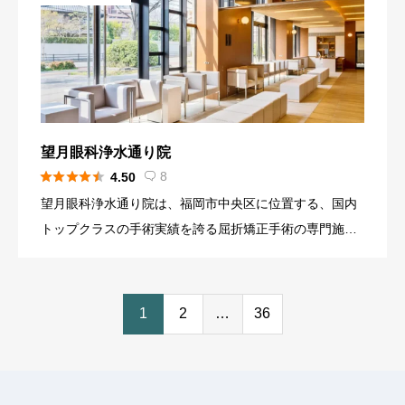
望月眼科浄水通り院





8
4.50

望月眼科浄水通り院は、福岡市中央区に位置する、国内
トップクラスの手術実績を誇る屈折矯正手術の専門施設
です。20年以上のICL診療キャリアを持つ院長が、カウ
ンセリングから執刀までを一貫して担当し、最高水準の
医療を提供してい […]
1
2
…
36