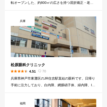
転オープンした、約800㎡の広さを持つ屈折矯正・老眼
治療専門の大型クリニックです。ICL・レーシック・老眼
治療・レーザー白内障・多焦点眼内レンズ治療など幅広
兵庫
い眼科手術を […]
松原眼科クリニック





70
4.51

兵庫県神戸市東灘区のJR住吉駅直結の眼科です。日帰り
手術に注力しており、白内障、網膜硝子体、緑内障、ICL
など累計14,000件以上の豊富な手術実績を持ちます。
福岡