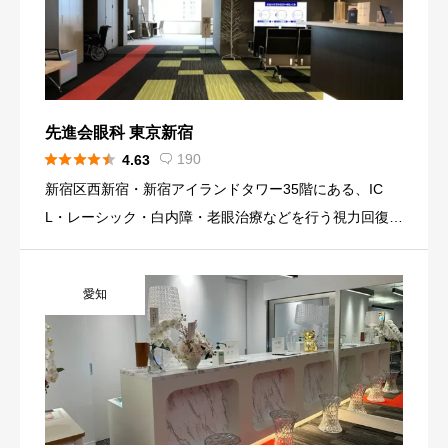
先進会眼科 東京新宿





190
4.63

新宿区西新宿・新宿アイランドタワー35階にある、IC
L・レーシック・白内障・老眼治療などを行う視力回復専
門クリニックです。近視治療は累計8万5千症例以上、24
年以上手術後の感染症ゼロという実績を掲げ、全国でも
愛知
有数の屈折矯 […]