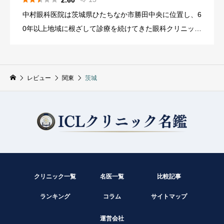
2.60
中村眼科医院は茨城県ひたちなか市勝田中央に位置し、6
0年以上地域に根ざして診療を続けてきた眼科クリニック
です。白内障手術と近視手術ICLに力を入れており、従来
の眼科診療と屈折矯正手術の両方に対応する施設とし
て、勝田駅周辺 […]
レビュー
関東
茨城
クリニック一覧
名医一覧
比較記事
ランキング
コラム
サイトマップ
運営会社