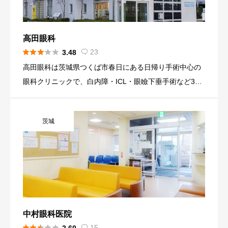
高田眼科





23
3.48

高田眼科は茨城県つくば市春日にある日帰り手術中心の
眼科クリニックで、白内障・ICL・眼瞼下垂手術など30,0
00件以上の手術実績を有すると紹介されています。最新
の検査機器と手術設備を備え、つくばエリアの屈折矯正
茨城
を含む高度 […]
中村眼科医院





15
