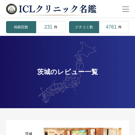
231
4761
掲載院数
クチコミ数
件
件
茨城のレビュー一覧
茨城