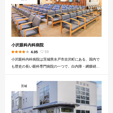
小沢眼科内科病院





59
4.05

小沢眼科内科病院は茨城県水戸市吉沢町にある、国内で
も歴史の長い眼科専門病院の一つで、白内障・網膜硝子
体手術からICL・IPCLなどの屈折矯正手術まで幅広く行
っています。多数の眼科専門医・手術担当医が在籍し、
茨城
日帰りから入院 […]