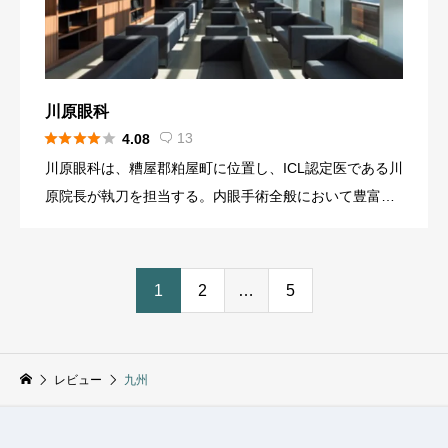
川原眼科





13
4.08

川原眼科は、糟屋郡粕屋町に位置し、ICL認定医である川
原院長が執刀を担当する。内眼手術全般において豊富な
経験を持ち、ICL手術においてもその繊細な技術が活かさ
れている 。特に患者の不安を取り除くための「痛みを感
じさせない […]
1
2
…
5
レビュー
九州