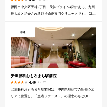
4.47
福岡市中央区天神2丁目・天神プライム4階にある、九州
最大級と紹介される屈折矯正専門クリニックです。ICL・
レーシック・フェイキックIOLを提供し、西日本エリアI
CL最多症例として表彰された実績もあります。
沖縄
安里眼科おもろまち駅前院





72
4.46

安里眼科おもろまち駅前院は、沖縄県那覇市の新都心エ
リアに位置し、「患者ファースト」の理念のもとQOLの
向上を追求する先進的な眼科クリニックです。沖縄県内