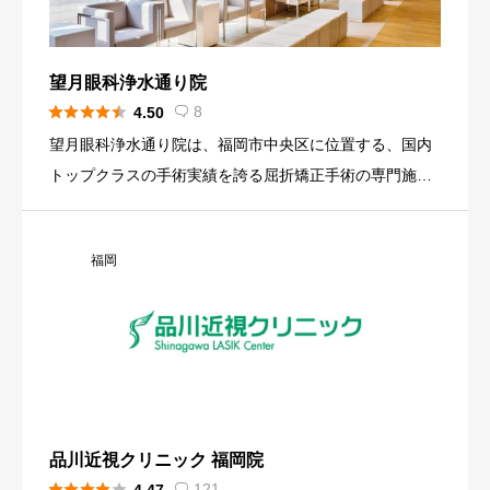
望月眼科浄水通り院





8
4.50

望月眼科浄水通り院は、福岡市中央区に位置する、国内
トップクラスの手術実績を誇る屈折矯正手術の専門施設
です。20年以上のICL診療キャリアを持つ院長が、カウ
ンセリングから執刀までを一貫して担当し、最高水準の
福岡
医療を提供してい […]
品川近視クリニック 福岡院





121
