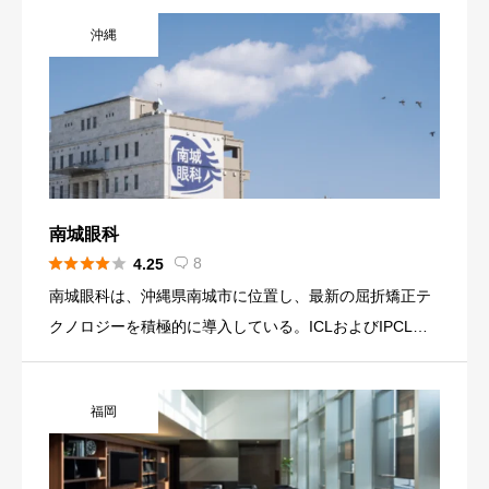
で圧倒的なICL手術実績を誇り、スターサージカル社から
沖縄
「OKINAW […]
南城眼科





8
4.25

南城眼科は、沖縄県南城市に位置し、最新の屈折矯正テ
クノロジーを積極的に導入している。ICLおよびIPCLの
両方を取り扱い、近視・乱視だけでなく遠近両用のニー
ズにも応える体制を整えている 。角膜を削らない治療の
福岡
可逆性を重視 […]