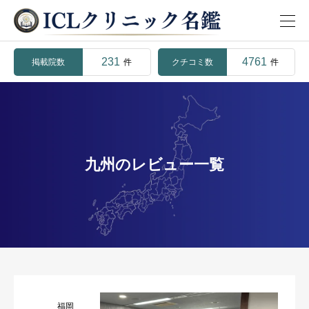
231
4761
掲載院数
クチコミ数
件
件
九州のレビュー一覧
福岡