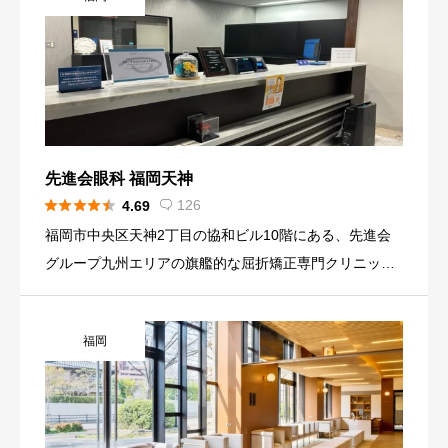
先進会眼科 福岡天神





126
4.69

福岡市中央区天神2丁目の協和ビル10階にある、先進会
グループ九州エリアの旗艦的な屈折矯正専門クリニック
です。ICL・IPCL・レーシックなどの視力矯正手術を中
心に、20年以上の近視治療実績と累計数万件規模のICL
福岡
症例を持 […]