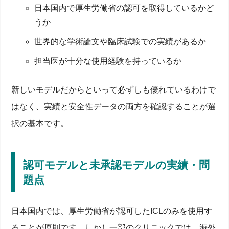
コラマー素材と後房型レンズの仕組み
日本国内で厚生労働省の認可を取得しているかど
ICLが向く近視・乱視度数と適応条件
厚生労働省認可による安全性と安心ポイント
うか
【最新版モデル一覧】主要ICLモデル7種を比較
世界的な学術論文や臨床試験での実績があるか
EVO+ Hole ICLのスペックとハロー・グレア効果
担当医が十分な使用経験を持っているか
トーリック（乱視対応）ICLのメリット・デメリッ
ト
小径ホールレンズなど新モデルの安全性とリスク
新しいモデルだからといって必ずしも優れているわけで
認可モデルと未承認モデルの実績・問題点
モデル選びで失敗したくない人へのチェックリスト
はなく、実績と安全性データの両方を確認することが選
ICLはやめた方がいい？「失敗しました」と後悔する
ケースと理由
択の基本です。
手術中・術後の痛み、感染症・合併症リスク
グレア・ハロー・白内障・緑内障など長期的問題
見え方が安定しない／視力維持できない原因
認可モデルと未承認モデルの実績・問
「やってしまった」「失敗した」体験談から学ぶ対
題点
処法
ICL費用はいくら？料金相場・分割プランと費用対効
果
日本国内では、厚生労働省が認可したICLのみを使用す
クリニック別料金表と大阪など主要都市比較
無料診察予約→見積もり取得の流れと時間
ることが原則です。しかし一部のクリニックでは、海外