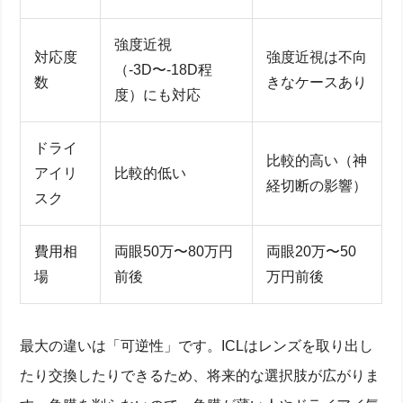
強度近視
対応度
強度近視は不向
（-3D〜-18D程
数
きなケースあり
度）にも対応
ドライ
比較的高い（神
アイリ
比較的低い
経切断の影響）
スク
費用相
両眼50万〜80万円
両眼20万〜50
場
前後
万円前後
最大の違いは「可逆性」です。ICLはレンズを取り出し
たり交換したりできるため、将来的な選択肢が広がりま