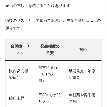
光への眩しさを感じることはあります。
術後のリスクとして知っておきたい主な合併症は以下の
通りです。
合併症・リ
発生頻度の
対応
スク
目安
非常にまれ
眼内炎（感
早期発見・治療
（0.1%未
染症）
が重要
満）
EVO+では低
点眼薬や再手術
眼圧上昇
リスク
で対応