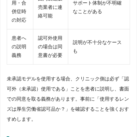
術後数年の視力維持・見え方と費用回収
用・合
サポート体制が不明確
売業者に連
SNSで拡散した「怖い」失敗談の真偽
併症時
なことがある
まとめ：ICLで後悔しないためのモデル比較と選び方
絡可能
チェックリスト
の対応
患者へ
認可外使用
説明が不十分なケース
の説明
の場合は同
も
義務
意書が必要
未承認モデルを使用する場合、クリニック側は必ず「認
可外（未承認）使用である」ことを患者に説明し、書面
での同意を取る義務があります。事前に「使用するレン
ズは厚生労働省認可品か？」を確認することを強くおす
すめします。