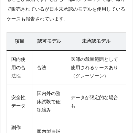
保険・医療費控除で月々支払い○円未満にする方法
で販売されているが日本未承認のモデルを使用している
視力維持コストをレーシック・コンタクトレンズと
比較
ケースも報告されています。
手術の流れと時間：術前検査から翌日検診までの全
STEP
術前検査・診察でわかる角膜厚と近視度数
項目
認可モデル
未承認モデル
点眼麻酔〜後房レンズ挿入手術の詳細と執刀医の役
割
当日〜翌日の回復経過と見え方チェック
国内使
医師の裁量範囲として
術後1週間以降の検診スケジュールと回復方法
ICLモデル選び5STEP：医師と患者が納得する診療・
用の合
合法
使用されるケースあり
適応判断
法性
（グレーゾーン）
度数・乱視・老眼を考慮したレンズ選定のコツ
コンタクトレンズ経験と角膜強度からみる適応判定
国内外の臨
眼科・クリニック実績と院長執刀の安心材料
安全性
データが限定的な場合
徒歩圏か？通院回数が未満か？予約前に確認すべき
床試験で確
データ
も
経験値
認済み
芸能人＆アンバサダーのICL体験談を検証！怖い口コ
ミは本当か
副作
有名人がICLを選んだメリットとリスク
国内製造販