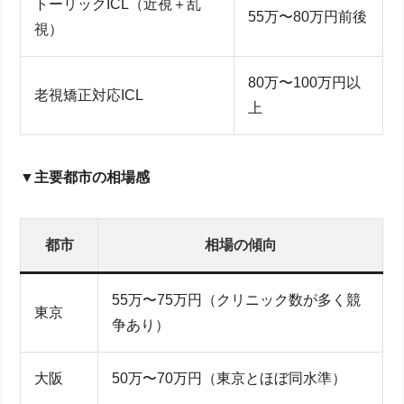
トーリックICL（近視＋乱
55万〜80万円前後
視）
80万〜100万円以
老視矯正対応ICL
上
▼主要都市の相場感
都市
相場の傾向
55万〜75万円（クリニック数が多く競
東京
争あり）
大阪
50万〜70万円（東京とほぼ同水準）