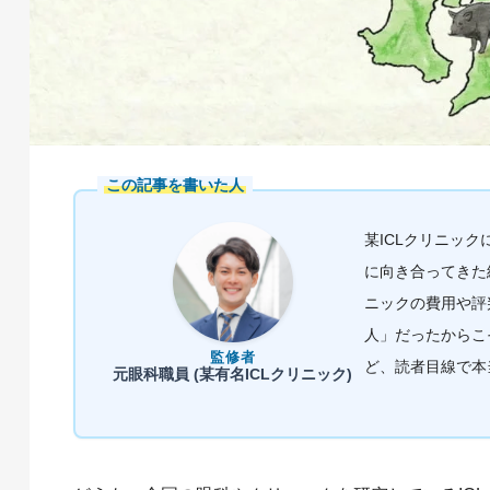
この記事を書いた人
某ICLクリニッ
に向き合ってきた
ニックの費用や評
人」だったからこ
監修者
ど、読者目線で本
元眼科職員 (某有名ICLクリニック)