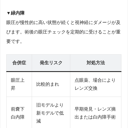
▼緑内障
眼圧が慢性的に高い状態が続くと視神経にダメージが及
びます。術後の眼圧チェックを定期的に受けることが重
要です。
合併症
発生リスク
対処方法
眼圧上
点眼薬、場合により
比較的まれ
昇
レンズ交換
旧モデルより
前嚢下
早期発見・レンズ摘
新モデルで低
白内障
出または白内障手術
減