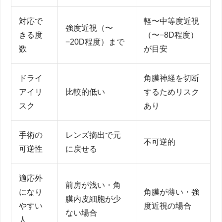
対応で
軽〜中等度近視
強度近視（〜
きる度
（〜−8D程度）
−20D程度）まで
数
が目安
ドライ
角膜神経を切断
アイリ
比較的低い
するためリスク
スク
あり
手術の
レンズ摘出で元
不可逆的
可逆性
に戻せる
適応外
前房が浅い・角
になり
角膜が薄い・強
膜内皮細胞が少
やすい
度近視の場合
ない場合
人