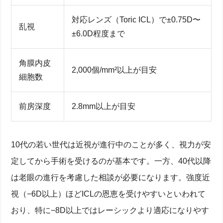
ICLとレーシックの違い―手術方法・メリット・デメ
リット
対応レンズ（Toric ICL）で±0.75D〜
乱視
ICLレンズの構造と眼内位置のイメージを理解
±6.0D程度まで
角膜を削るor削らない？近視矯正メカニズム比較
ICLが"取り外し可能"で安全と言われる理由
データでわかるICLの安全性とリスク―失明の可能性
角膜内皮
はほぼゼロ？
2,000個/mm²以上が目安
細胞数
国内外論文と当院実績が示す合併症率を解説
眼圧上昇・白内障・緑内障の発生可能性と術後管理
前房深度
2.8mm以上が目安
チェックリストで失敗防止
年齢・度数別に見る安全性と視力安定性
ICLで「失敗してしまった」「後悔した」事例を徹底
分析
10代の若い世代は近視が進行中のことが多く、視力が安
グレア・ハローなど夜間の見え方トラブル
定してから手術を受けるのが基本です。一方、40代以降
レンズ位置ズレと再手術が必要になるケース
感染症・眼内炎など万一の対応と治療フロー
は老眼の進行を考慮した相談が必要になります。強度近
失敗してしまったブログ＆知恵袋事例から学ぶ
「ICLはやめた方がいい」と言われる理由を検証
視（−6D以上）ほどICLの恩恵を受けやすいといわれて
安全性を高める術前検査と適応判断のポイント
おり、特に−8D以上ではレーシックより適応になりやす
眼科専門検査フローと術前注意点を解説