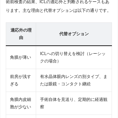
術前検査の結果、ICLの適応外と判断されるケースもあ
ります。主な理由と代替オプションは以下の通りです。
適応外の理
代替オプション
由
ICLへの切り替えを検討（レーシッ
角膜が薄い
クの場合）
前房が浅す
有水晶体眼内レンズの別タイプ、ま
ぎる
たは眼鏡・コンタクト継続
角膜内皮細
手術自体を見送り、定期的に経過観
胞が少ない
察