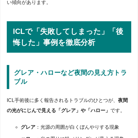
い傾向があります。
適応外と診断されたときの代替治療オプション
認定医・信頼できる病院／クリニックの選び方
術後フォローと医師の指示を守る重要性
ICL費用は高額？料金内訳と安全投資の考え方
ICLで「失敗してしまった」「後
ICL費用の相場とレンズグレード別料金一覧
費用が上昇する要因と安全性の相関を理解
悔した」事例を徹底分析
医療費控除・分割払いなど負担を軽減する方法
ICLとレーシックどちらを選ぶ？ライフステージ別判
断ガイド
学生・強度近視患者にICLが向く理由
グレア・ハローなど夜間の見え方トラ
角膜厚が十分ならレーシックも安全―比較早見表
ブル
老眼世代・遠近両用への対応と将来の可能性
体験談Q&A｜術前・術後の不安と質問
術前によくある質問TOP5と診療時のチェックポイ
ICL手術後に多く報告されるトラブルのひとつが、
夜間
ント
の光がにじんで見える「グレア」や「ハロー」
です。
術後1週間・1か月・1年の見え方の変化を解説
コンタクトレンズ・メガネと比較した満足度レビュ
ー
グレア
：光源の周囲が白くぼんやりする現象
まとめ｜ICL安全性を理解して納得の治療選択を