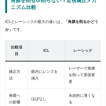
角膜を削るor削らない？近視矯正メカ
ニズム比較
ICLとレーシックの最大の違いは、
「角膜を削るかどう
か」
です。
比較項
ICL
レーシック
目
レーザーで角膜
矯正方
眼内にレンズを
を削って形状変
法
挿入
更
角膜へ
永続的に薄くな
ほぼなし
の影響
る