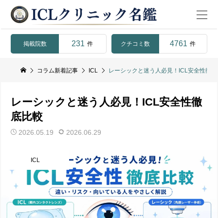
231
4761
掲載院数
クチコミ数
件
件
コラム新着記事
ICL
レーシックと迷う人必見！ICL安全性徹底
レーシックと迷う人必見！ICL安全性徹
底比較
2026.05.19
2026.06.29
ICL