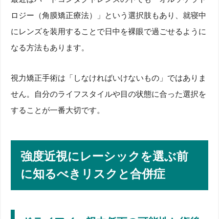
手術前検査から翌日診療までの流れ
ロジー（角膜矯正療法）」という選択肢もあり、就寝中
眼科クリニックでの屈折／角膜厚み測定
眼内レンズ希望者に必要な追加検査
にレンズを装用することで日中を裸眼で過ごせるように
手術当日の流れと術後24時間の注意点
なる方法もあります。
術後1週間〜安定するまでの診察・診療スケジュー
ル
体験談でわかる！強度近視でも視力回復した人・でき
なかった人
視力矯正手術は「しなければいけないもの」ではありま
せん。自分のライフスタイルや目の状態に合った選択を
国内症例データと患者インタビュー
失敗例から学ぶ医師・クリニック選び
することが一番大切です。
軽度近視との結果比較と満足度
費用・保険・分割払いQ&A
レーシック・ICLの料金相場と費用差
医療費控除や保険適用の条件
強度近視にレーシックを選ぶ前
コンタクトレンズ使用と長期費用比較
に知るべきリスクと合併症
まとめ｜レーシック度数限界を超えても視力を取り戻
すコツ