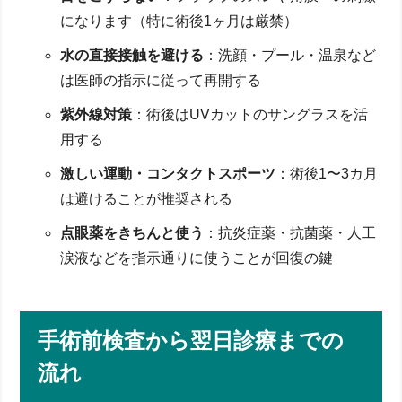
になります（特に術後1ヶ月は厳禁）
水の直接接触を避ける
：洗顔・プール・温泉など
は医師の指示に従って再開する
紫外線対策
：術後はUVカットのサングラスを活
用する
激しい運動・コンタクトスポーツ
：術後1〜3カ月
は避けることが推奨される
点眼薬をきちんと使う
：抗炎症薬・抗菌薬・人工
涙液などを指示通りに使うことが回復の鍵
手術前検査から翌日診療までの
流れ