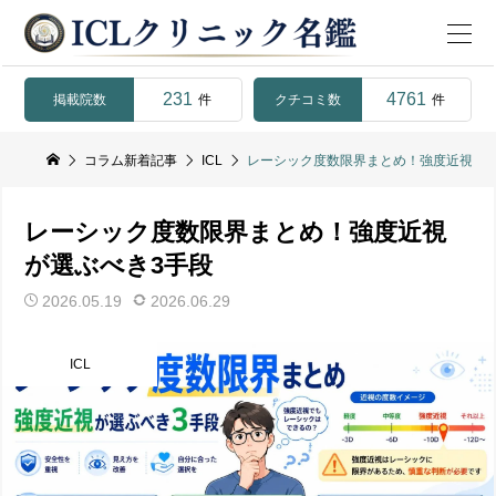
231
4761
掲載院数
クチコミ数
件
件
コラム新着記事
ICL
レーシック度数限界まとめ！強度近視が選
レーシック度数限界まとめ！強度近視
が選ぶべき3手段
2026.05.19
2026.06.29
ICL