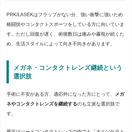
PRK/LASEKはフラップがない分、強い衝撃に強いため
レーシック度数の限界とは？適応度数と「できない」
ケースを徹底解説
格闘技やコンタクトスポーツをしている方に向いていま
強度近視はどこまでOK？マイナス6Dを超える場合
す。ただし回復が遅く、術後数日は痛みや霧視が続くた
の判断基準
乱視や角膜屈折ズレが大きいと手術できない原因
め、生活スタイルによって向き不向きがあります。
年齢・角膜厚みなどその他の適応条件
視力が悪すぎる…それでも回復したい方の3大屈折矯
正手術を比較
メガネ・コンタクトレンズ継続という
レーシック手術のメリット・デメリット
選択肢
ICL（眼内レンズ）治療のメリット・デメリット
PRK/LASEKなどフラップを作らない術式との比較
メガネ・コンタクトレンズ継続という選択肢
手術に不安がある方、適応外になった方にとって、
メガ
強度近視にレーシックを選ぶ前に知るべきリスクと合
併症
ネやコンタクトレンズを継続する
のも立派な選択肢で
ドライアイ・視力低下の可能性と術後の安定期間
す。
ハロー・グレアなど見え方の変化と原因
角膜フラップ戻り・感染症など深刻な合併症
術後の生活で避けたい行動とケア方法
最近はハードコンタクトレンズの中でも「オルソケラト