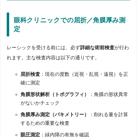
眼科クリニックでの屈折／角膜厚み測
定
レーシックを受ける前には、必ず
詳細な術前検査
が行わ
れます。主な検査内容は以下の通りです。
屈折検査
：現在の度数（近視・乱視・遠視）を正
確に測定
角膜形状解析（トポグラフィ）
：角膜の形状異常
がないかチェック
角膜厚み測定（パキメトリー）
：削れる量を計算
するための重要な検査
眼圧測定
：緑内障の有無を確認