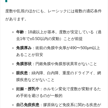
度数や乱視のほかにも、レーシックには複数の適応条件
があります。
年齢
：18歳以上が基本。度数が安定している（過
去1年で±0.5D以内の変動）ことが前提
角膜厚み
：術前の角膜中央厚が490〜500μm以上
あることが目安
角膜形状
：円錐角膜や角膜形状異常がないこと
眼疾患
：緑内障、白内障、重度のドライアイ、網
膜疾患などがないこと
妊娠・授乳中
：ホルモン変化で度数が変動するた
め手術を避けるのが一般的
自己免疫疾患
：膠原病など免疫系に関わる疾患が