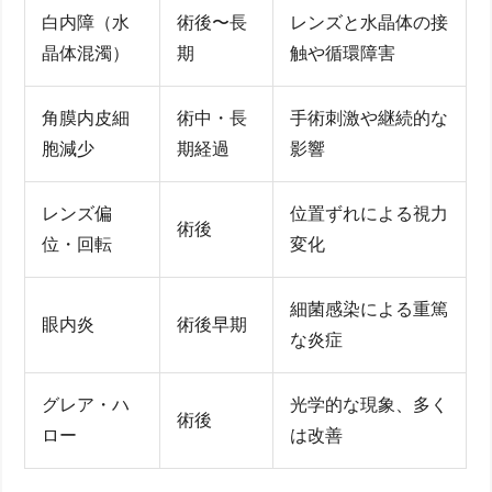
白内障（水
術後〜長
レンズと水晶体の接
晶体混濁）
期
触や循環障害
角膜内皮細
術中・長
手術刺激や継続的な
胞減少
期経過
影響
レンズ偏
位置ずれによる視力
術後
位・回転
変化
細菌感染による重篤
眼内炎
術後早期
な炎症
グレア・ハ
光学的な現象、多く
術後
ロー
は改善