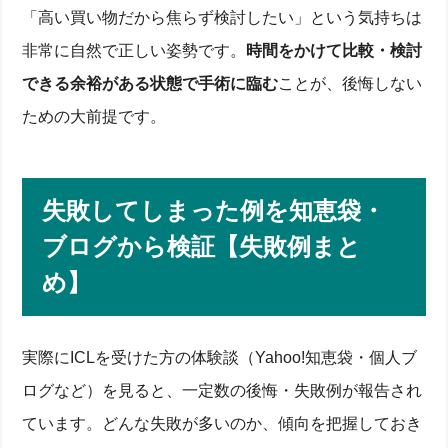
「高い買い物だから焦らず検討したい」という気持ちは
レーシック・PRKなど他の屈折矯正とのメリット・
デメリット比較
非常に自然で正しい姿勢です。
時間をかけて比較・検討
メガネ・コンタクトレンズを継続した場合の長期費
用
できる余裕がある状態で手術に臨む
ことが、後悔しない
将来の老眼・白内障治療を見据えた検討ポイント
迷ったときに取るべき行動と情報収集手段
ための大前提です。
まとめ
失敗してしまった例を知恵袋・
ブログから検証【失敗例まと
め】
実際にICLを受けた方の体験談（Yahoo!知恵袋・個人ブ
ログなど）を見ると、一定数の後悔・失敗例が報告され
ています。どんな失敗が多いのか、傾向を把握しておき