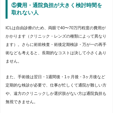
長期的なレンズ交換・取り出し対応と費用負担
⑤費用・通院負担が大きく検討時間を
角膜内皮細胞減少など見え方の変化リスク
ICL手術を検討するときのチェックリスト【条件・検
取れない人
査項目】
角膜厚・前房深度・屈折度数など適応検査ポイント
ICLは自由診療のため、両眼で40〜70万円程度の費用が
近視度数と乱視強度によるレンズ選択基準
糖尿病・緑内障など全身疾患との関連リスク
かかります（クリニック・レンズの種類によって異なり
手術前後に必要な生活・運動制限と対応
ます）。さらに術前検査・術後定期検診・万が一の再手
費用と眼科・クリニック選びの不安を解消するポイン
ト
術なども考えると、長期的なコストは決して小さくあり
相場と高額オプションの内訳を理解しよう
ません。
保証期間・再手術対応などサポート体制を比較
経験豊富な医師・症例数の確認方法
無料相談・セカンドオピニオンで検討を深める
また、手術後は翌日・1週間後・1ヶ月後・3ヶ月後など
術後の安定とメンテナンスで必要な対応
定期的な検診が必要で、仕事が忙しくて通院が難しい方
点眼・定期検診スケジュールと感染症予防策
見え方の変化や度数ずれを感じたときの対処法
や、遠方のクリニックしか選択肢がない方は通院負担も
合併症サインを見逃さないための注意点
無視できません。
オンライン知恵袋より医師相談が安心な理由
やめるか受けるか最終判断に役立つ比較と代替案