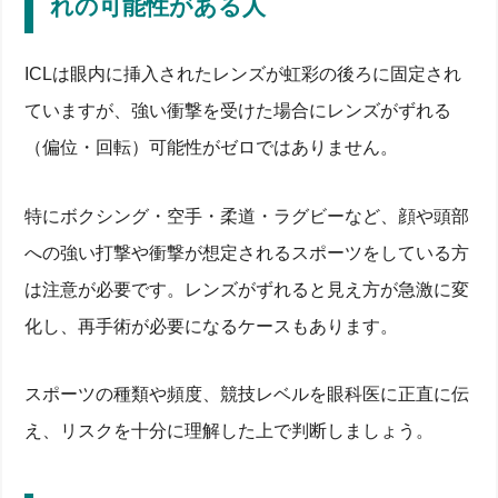
れの可能性がある人
①適応外：角膜が薄いなど条件を満たさずリスクが
高い
②年齢40代以上で老眼・白内障リスクが重なるケー
ICLは眼内に挿入されたレンズが虹彩の後ろに固定され
ス
③感染症やドライアイなど眼疾患があり術後安定し
ていますが、強い衝撃を受けた場合にレンズがずれる
ない人
④格闘技など衝撃スポーツでレンズずれの可能性が
（偏位・回転）可能性がゼロではありません。
ある人
⑤費用・通院負担が大きく検討時間を取れない人
失敗してしまった例を知恵袋・ブログから検証【失敗
特にボクシング・空手・柔道・ラグビーなど、顔や頭部
例まとめ】
への強い打撃や衝撃が想定されるスポーツをしている方
グレア・ハローが続き見え方に不安が残った後悔し
は注意が必要です。レンズがずれると見え方が急激に変
た症例
レンズ度数ずれで視力が安定しない＆再手術したケ
化し、再手術が必要になるケースもあります。
ース
ICL後に白内障手術が必要になった失敗例
眼内炎など重い合併症が起きた失敗例
スポーツの種類や頻度、競技レベルを眼科医に正直に伝
芸能人の公開体験談に学ぶ注意点
眼科医がICLをしない・勧めない理由とリスク
え、リスクを十分に理解した上で判断しましょう。
術中・術後に起こり得る合併症と安全性の実際
水晶体への影響と白内障発症の可能性