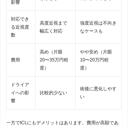
影響
対応でき
高度近視まで
強度近視は不向き
る近視度
幅広く対応
なケースも
数
高め（片眼
やや安め（片眼
費用
20〜35万円程
10〜20万円程
度）
度）
ドライア
術後に悪化しやす
イへの影
比較的少ない
い
響
一方でICLにもデメリットはあります。費用が高額であ