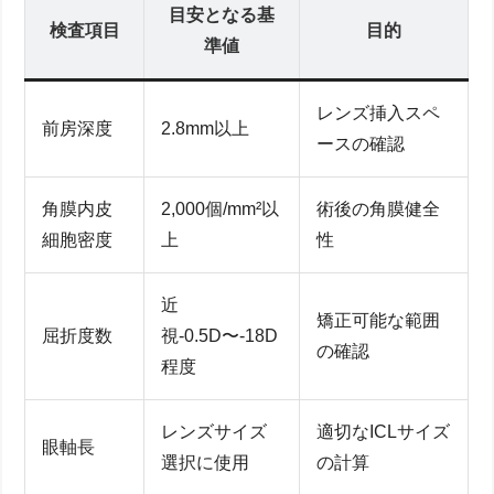
目安となる基
検査項目
目的
準値
レンズ挿入スペ
前房深度
2.8mm以上
ースの確認
角膜内皮
2,000個/mm²以
術後の角膜健全
細胞密度
上
性
近
矯正可能な範囲
屈折度数
視-0.5D〜-18D
の確認
程度
レンズサイズ
適切なICLサイズ
眼軸長
選択に使用
の計算