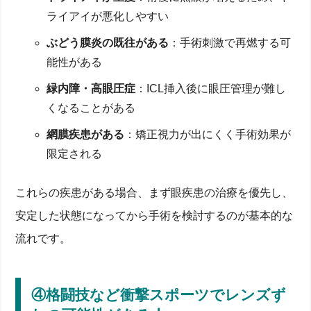
ライアイが悪化しやすい
ぶどう膜炎の既往がある
：手術刺激で再燃する可
能性がある
緑内障・高眼圧症
：ICL挿入後に眼圧管理が難し
くなることがある
網膜疾患がある
：矯正視力が出にくく手術効果が
限定される
これらの疾患がある場合、まず眼疾患の治療を優先し、
ICL手術の仕組みと向き不向きを理解しよう【基礎解
説＆注目ポイント】
安定した状態になってから手術を検討するのが基本的な
流れです。
ICLとは？レンズ挿入で近視・乱視を矯正する屈折
手術のメリット
レーシックとの違いとデメリット・白内障への影響
適応条件と術前検査の流れを眼科で確認
④格闘技など衝撃スポーツでレンズず
やめた方がいい人5タイプと理由