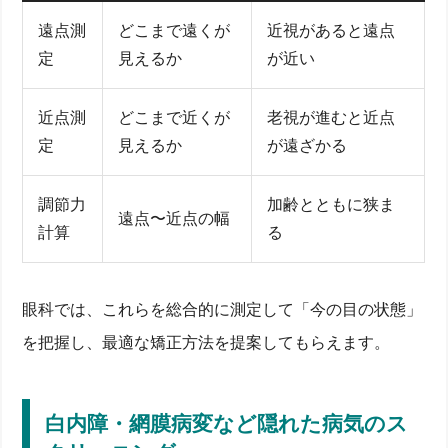
遠点測
どこまで遠くが
近視があると遠点
定
見えるか
が近い
近点測
どこまで近くが
老視が進むと近点
定
見えるか
が遠ざかる
調節力
加齢とともに狭ま
遠点〜近点の幅
計算
る
眼科では、これらを総合的に測定して「今の目の状態」
を把握し、最適な矯正方法を提案してもらえます。
白内障・網膜病変など隠れた病気のス