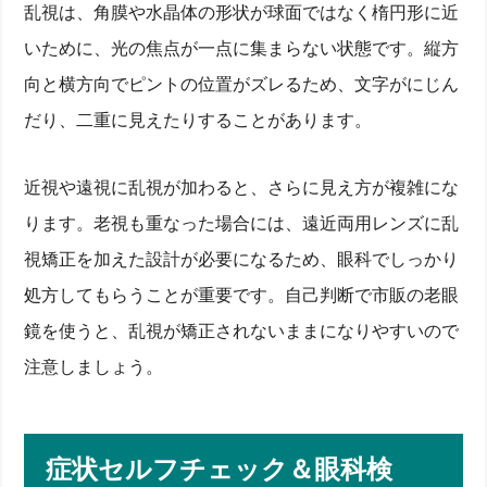
累進レンズ設計と中近タイプの特徴を比較
乱視は、角膜や水晶体の形状が球面ではなく楕円形に近
仕事・読書など目的別フレームデザイン選び
眼鏡店で試すときのチェックリスト
いために、光の焦点が一点に集まらない状態です。縦方
遠近両用レンズ・累進設計で快適視界！レンズ度数と
向と横方向でピントの位置がズレるため、文字がにじん
フレーム選択術
だり、二重に見えたりすることがあります。
度数・レンズ厚み・重さをバランス良く調整する方
法
ブルーライトカットや調光など機能コーティング解
近視や遠視に乱視が加わると、さらに見え方が複雑にな
説
テンプル・ブリッジ形状でかけ心地を最適化
ります。老視も重なった場合には、遠近両用レンズに乱
手術・眼内レンズ最新治療と進行予防のポイント
視矯正を加えた設計が必要になるため、眼科でしっかり
レーシック・ICLと多焦点眼内レンズの違い
処方してもらうことが重要です。自己判断で市販の老眼
近視進行抑制治療と老眼手術の適応基準
治療後のピント調節と遠近バランスの調整法
鏡を使うと、乱視が矯正されないままになりやすいので
日常生活でできる目のケア：明るさ・姿勢・距離の調
整で疲れ目対策
注意しましょう。
パソコン作業は40cm・20分ルールで毛様体筋をリ
ラックス
室内照明と手元の明るさ設定で負担を軽減
症状セルフチェック＆眼科検
休憩ストレッチとまばたきで眼精疲労を予防
Q&Aコラム：よくある疑問をまとめて解説