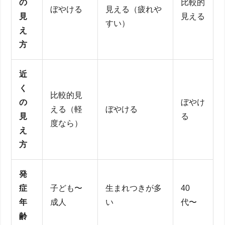
の
比較的
ぼやける
見える（疲れや
見
見える
すい）
え
方
近
く
比較的見
の
ぼやけ
える（軽
ぼやける
見
る
度なら）
え
方
発
症
子ども〜
生まれつきが多
40
年
成人
い
代〜
齢