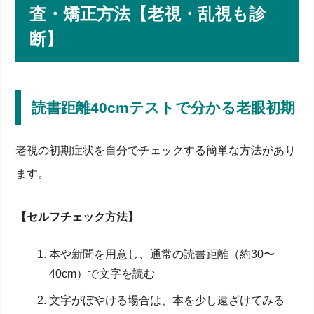
査・矯正方法【老視・乱視も診
Q. 老眼鏡を早くかけると老視が進むって本当？
断】
Q. 遠近両用眼鏡が合わないときの調整・交換方法
は？
Q. 乱視もある場合のレンズ選びと費用の目安？
まとめ
読書距離40cmテストで分かる老眼初期
老視の初期症状を自分でチェックする簡単な方法があり
ます。
【セルフチェック方法】
本や新聞を用意し、通常の読書距離（約30〜
40cm）で文字を読む
文字がぼやける場合は、本を少し遠ざけてみる