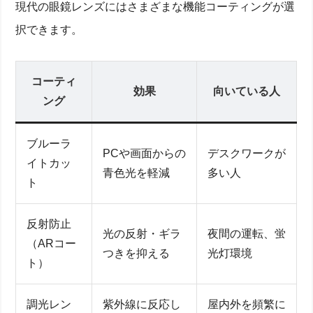
現代の眼鏡レンズにはさまざまな機能コーティングが選
択できます。
コーティ
効果
向いている人
ング
ブルーラ
PCや画面からの
デスクワークが
イトカッ
青色光を軽減
多い人
ト
反射防止
光の反射・ギラ
夜間の運転、蛍
（ARコー
つきを抑える
光灯環境
ト）
調光レン
紫外線に反応し
屋内外を頻繁に