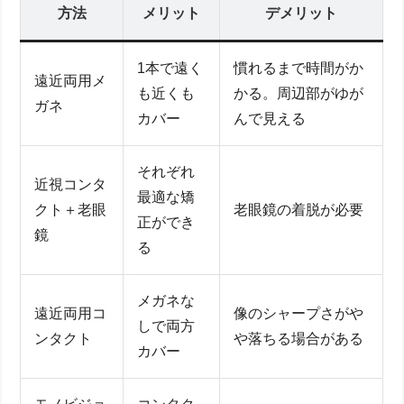
方法
メリット
デメリット
1本で遠く
慣れるまで時間がか
遠近両用メ
も近くも
かる。周辺部がゆが
ガネ
カバー
んで見える
それぞれ
近視コンタ
最適な矯
クト＋老眼
老眼鏡の着脱が必要
正ができ
鏡
る
メガネな
遠近両用コ
像のシャープさがや
しで両方
ンタクト
や落ちる場合がある
カバー