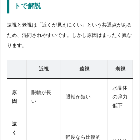
トで解説
遠視と老視は「近くが見えにくい」という共通点がある
ため、混同されやすいです。しかし原因はまったく異な
ります。
近視
遠視
老視
水晶体
原
眼軸が長
眼軸が短い
の弾力
因
い
低下
遠
く
軽度なら比較的