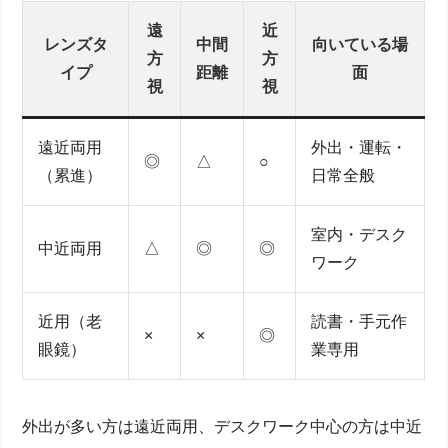
遠
近
レンズタ
中間
向いている場
方
方
イプ
距離
面
視
視
遠近両用
外出・運転・
◎
△
○
（累進）
日常全般
室内・デスク
中近両用
△
◎
◎
ワーク
近用（老
読書・手元作
×
×
◎
眼鏡）
業専用
外出が多い方は遠近両用、デスクワーク中心の方は中近