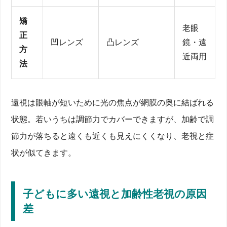
矯
老眼
正
凹レンズ
凸レンズ
鏡・遠
方
近両用
法
遠視は眼軸が短いために光の焦点が網膜の奥に結ばれる
状態。若いうちは調節力でカバーできますが、加齢で調
節力が落ちると遠くも近くも見えにくくなり、老視と症
状が似てきます。
老眼と近視の違いを徹底解説 ― 仕組み・原因・屈折
異常
ピント調節機能が低下する老視のメカニズム
子どもに多い遠視と加齢性老視の原因
近視・遠視との眼球長と焦点位置の違い
加齢による水晶体の弾力性低下が起こす屈折異常
差
近視の人が老眼になるとどうなる？50代からの見え方
変化