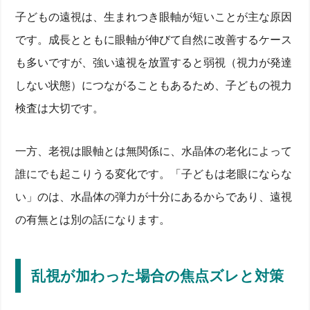
子どもの遠視は、生まれつき眼軸が短いことが主な原因
遠くは裸眼で手元はボヤける…近視と老眼両方の症
状
です。成長とともに眼軸が伸びて自然に改善するケース
強度近視の場合のリスクと白内障など合併病気
定期的な視力検査・診療で進行をチェック
も多いですが、強い遠視を放置すると弱視（視力が発達
遠視と老眼の違い／どっちが遠くも近くも見えにく
しない状態）につながることもあるため、子どもの視力
い？
検査は大切です。
遠視・老視・近視の見え方比較イラストで解説
子どもに多い遠視と加齢性老視の原因差
乱視が加わった場合の焦点ズレと対策
一方、老視は眼軸とは無関係に、水晶体の老化によって
症状セルフチェック＆眼科検査・矯正方法【老視・乱
視も診断】
誰にでも起こりうる変化です。「子どもは老眼にならな
読書距離40cmテストで分かる老眼初期
い」のは、水晶体の弾力が十分にあるからであり、遠視
毛様体筋の調節力を測る眼科クリニック検査
の有無とは別の話になります。
視力表だけではわからない近点・遠点の測定方法
白内障・網膜病変など隠れた病気のスクリーニング
老眼と近視を両方ケアする眼鏡・コンタクト・両用メ
ガネの選び方
乱視が加わった場合の焦点ズレと対策
遠近両用メガネ vs コンタクトレンズ＋老眼鏡の使
い分け