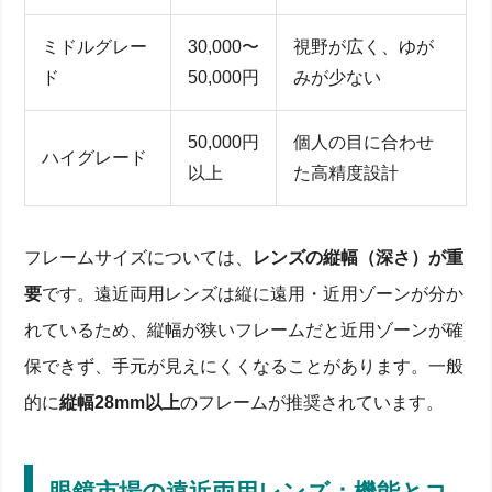
ルと対処法
ミドルグレー
30,000〜
視野が広く、ゆが
視界のゆがみ・ピントずれが起こる原因
初期は文字がぼやける？慣れるまでの期間と方法
ド
50,000円
みが少ない
遠近・中近タイプ別の視野と作業距離の違い
コンタクト＋老眼鏡併用と比べたメリット・デメリ
ット
50,000円
個人の目に合わせ
失敗しないフレーム＆レンズの選び方―人気デザイン
ハイグレード
以上
た高精度設計
から調節機能まで
顔型とサイズで選ぶフレーム：軽量素材とスタンダ
ード形状
フレームサイズについては、
レンズの縦幅（深さ）が重
レンズコート・度数・焦点距離のカスタマイズ方法
オフィス作業に最適な中近両用レンズのおすすめ
要
です。遠近両用レンズは縦に遠用・近用ゾーンが分か
サングラス機能付き両用メガネで屋外でも快適視界
購入前に確認！店舗とオンラインショップの違いと対
れているため、縦幅が狭いフレームだと近用ゾーンが確
応サービス
保できず、手元が見えにくくなることがあります。一般
視力保証・無料調整など店舗サービス徹底比較
的に
縦幅28mm以上
のフレームが推奨されています。
最短何日？注文から発送までの流れ
オンライン限定フレームと店舗試着サービスの組み
合わせ方
まとめ：両用メガネで快適な視生活を手に入れよう
眼鏡市場の遠近両用レンズ：機能とコ