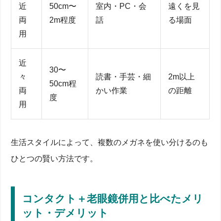
近
50cm〜
室内・PC・会
遠くを見
両
2m程度
話
る場面
用
近
30〜
々
読書・手芸・細
2m以上
50cm程
両
かい作業
の距離
度
用
生活スタイルによって、複数のメガネを使い分けるのも
ひとつの賢い方法です。
コンタクト＋老眼鏡併用と比べたメリ
ット・デメリット