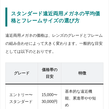
は？仕組みと遠近両用レンズを解説
スタンダード遠近両用メガネの平均価
乱視も補正できる遠近両用レンズの構造と焦点の仕
組み
格とフレームサイズの選び方
老眼鏡との違い：視界のゆがみとピント調節の原理
近視＆遠視も対応するスタンダードタイプ以外の種
類を比較
遠近両用メガネの価格は、レンズのグレードとフレーム
あなたの症状チェック！視力測定方法と度数の決め方
の組み合わせによって大きく変わります。一般的な目安
加齢による老眼症状を早期発見する方法
乱視がひどい人ほど度数設計が難しい理由と対策
としては以下のとおりです。
眼科での検査項目とコンタクトレンズ併用の注意点
レンズ選びでよくある質問
値段は高い？両用メガネの価格帯と製品ラインアップ
を比較【眼鏡市場・JINS・ゾフ】
価格帯の
グレード
特徴
目安
スタンダード遠近両用メガネの平均価格とフレーム
サイズの選び方
眼鏡市場の遠近両用レンズ：機能とコスパをレビュ
基本的な遠近機
ー
エントリー〜
15,000〜
JINSとJINS SCREENの違いとおすすめポイント
能、累進帯やや短
ゾフの人気モデル比較―追加料金と薄型レンズ対応
スタンダード
30,000円
め
デメリットも知ろう！遠近両用メガネの見え方トラブ