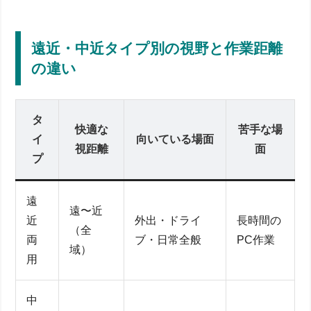
遠近・中近タイプ別の視野と作業距離
の違い
タ
快適な
苦手な場
イ
向いている場面
視距離
面
プ
遠
遠〜近
近
外出・ドライ
長時間の
（全
両
ブ・日常全般
PC作業
域）
用
中