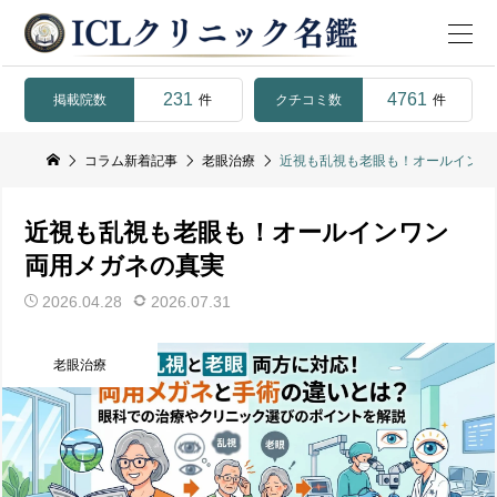
231
4761
掲載院数
クチコミ数
件
件
コラム新着記事
老眼治療
近視も乱視も老眼も！オールインワ
近視も乱視も老眼も！オールインワン
両用メガネの真実
2026.04.28
2026.07.31
老眼治療