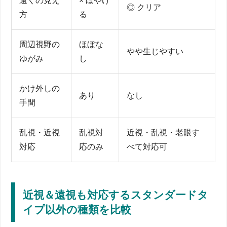
遠くの見え
× ぼやけ
◎ クリア
方
る
周辺視野の
ほぼな
やや生じやすい
ゆがみ
し
かけ外しの
あり
なし
手間
乱視・近視
乱視対
近視・乱視・老眼す
対応
応のみ
べて対応可
近視＆遠視も対応するスタンダードタ
イプ以外の種類を比較