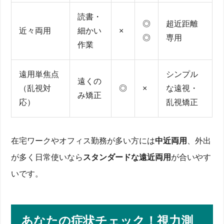
読書・
◎
超近距離
近々両用
細かい
×
◎
専用
作業
遠用単焦点
シンプル
遠くの
（乱視対
◎
×
な遠視・
み矯正
応）
乱視矯正
在宅ワークやオフィス勤務が多い方には
中近両用
、外出
が多く日常使いなら
スタンダードな遠近両用
が合いやす
いです。
あなたの症状チェック！視力測