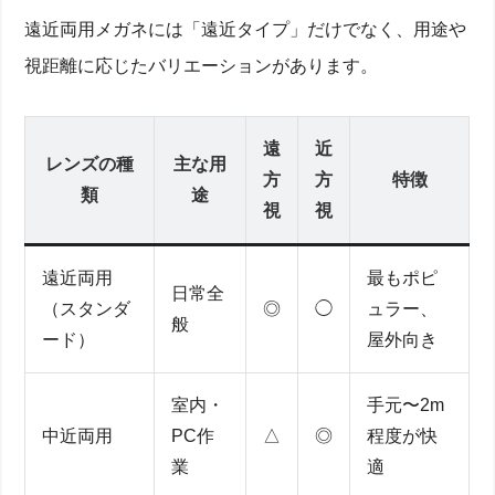
遠近両用メガネには「遠近タイプ」だけでなく、用途や
視距離に応じたバリエーションがあります。
遠
近
レンズの種
主な用
方
方
特徴
類
途
視
視
遠近両用
最もポピ
日常全
（スタンダ
◎
◯
ュラー、
般
ード）
屋外向き
室内・
手元〜2m
中近両用
PC作
△
◎
程度が快
業
適