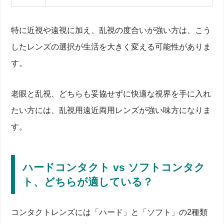
ライフスタイルに合わせたレンズの選び方
遠近両用＋乱視用レンズに慣れるまでの注意点
コンタクトレンズ以外の選択肢
特に近視や遠視に加え、乱視の度合いが強い方は、こう
老眼鏡＋乱視用メガネとの比較
したレンズの選択が生活を大きく変える可能性がありま
モノビジョン法とは？片目ずつ異なる矯正をする方
す。
法
老眼手術・レーシックとの違い
老眼・乱視の進行とその予防法
老眼と乱視、どちらも妥協せずに快適な視界を手に入れ
目の疲れをためない生活習慣とは
たい方には、乱視用遠近両用レンズが強い味方になりま
定期的な視力チェックの必要性
サプリメントや食事による目のケア
す。
まとめ
ハードコンタクト vs ソフトコンタク
ト、どちらが適している？
コンタクトレンズには「ハード」と「ソフト」の2種類