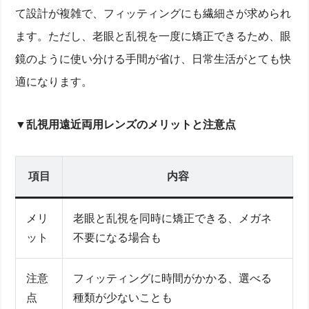
て設計が複雑で、フィッティングにも繊細さが求められ
ます。ただし、老眼と乱視を一度に矯正できるため、眼
鏡のように使い分ける手間が省け、日常生活がとても快
適になります。
老眼と乱視の基本情報を理解しよう
▼乱視用遠近両用レンズのメリットと注意点
老眼とは？加齢に伴う視力の変化
乱視とは？角膜や水晶体の歪みによる視力のゆがみ
老眼と乱視が同時に起こるケースとは？
老眼と乱視の両方に対応できるコンタクトレンズの種
項目
内容
類
遠近両用コンタクトレンズとは？基本の仕組みと種
メリ
老眼と乱視を同時に矯正できる、メガネ
類
ット
不要になる場合も
乱視用（トーリック）遠近両用レンズの特徴
ハードコンタクト vs ソフトコンタクト、どちらが
適している？
注意
フィッティングに時間がかかる、選べる
老眼と乱視用コンタクトレンズの選び方と注意点
点
種類が少ないことも
眼科での検査が必須