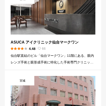
ASUCA アイクリニック仙台マークワン





66
4.48

仙台駅直結のビル「仙台マークワン」11階にある、眼内
レンズ手術と眼形成手術に特化した手術専門クリニック
です。 白内障・多焦点眼内レンズ・ICL/EVO・IPCL・硝
子体手術などの自費・保険手術を全国から患者を受け入
宮城
れて行 […]