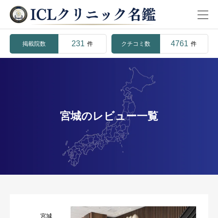
231
4761
掲載院数
クチコミ数
件
件
宮城のレビュー一覧
宮城