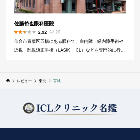
佐藤裕也眼科医院





26
2.92

仙台市青葉区五橋にある眼科で、白内障・緑内障手術や
近視・乱視矯正手術（LASIK・ICL）などを専門的に行う
クリニックです。ICL導入初期から長年にわたり症例を積
み重ねており、豊富なデータに基づいた治療を行ってい
ます。
レビュー
東北
宮城