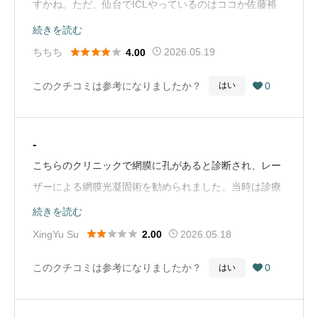
すかね。ただ、仙台でICLやっているのはココか佐藤裕
也眼科くらい。佐藤裕也眼科の方が少し安かったと思い
続きを読む
ます。しかし、ココはホームページで詳細に紹介もされ





ちちち
2026.05.19
4.00
ているし、初回予約もホームページからできます。ま
このクチコミは参考になりましたか？
0
はい

た、なんと言っても立地が良いです。術後もすぐに公共
交通機関を利用できるため、ココにしました。室内はも
ちろん清潔ですし、手術時の患者取り違え防止のための
-
リスクヘッジもされていて安心できます。術前検査も相
こちらのクリニックで網膜に孔があると診断され、レー
当念入りで4時間程度かかりました。強いて改善点を挙
ザーによる網膜光凝固術を勧められました。当時は診療
げるなら、術後検査の予約が電話かLINEでしかできず、
時間の終了が近かったこともあり、医師から早めに治療
続きを読む
LINEの返信が遅いことですかね。（Google Mapから引
を受けるよう促され、放置した場合に重い網膜剥離につ





XingYu Su
2026.05.18
2.00
用）
ながる可能性についても説明を受けました。ただ、目に
このクチコミは参考になりましたか？
0
はい

関することなので慎重に判断したいと思い、セカンドオ
ピニオンを受けるため、その場では治療を受けずに帰る
ことにしました。翌日、仙台の別の眼科を受診したとこ