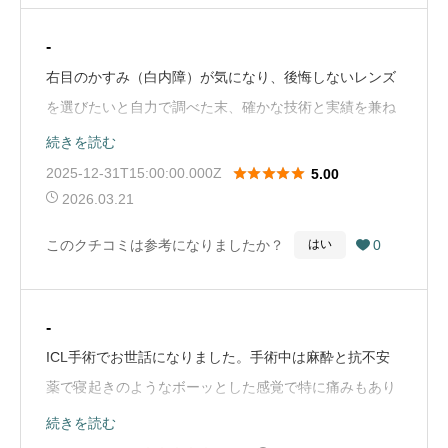
仙台にいるってだけで苦痛すら感じませんでした。私は
-
毎回、定期検診の後は仙台駅周辺でご飯を食べたりショ
右目のかすみ（白内障）が気になり、後悔しないレンズ
ッピングしたりとイベントにしてました。そういうのも
を選びたいと自力で調べた末、確かな技術と実績を兼ね
定期検診のめんどくささの解消じゃないかと感じます。
備えている三太郎先生にたどり着きました。県外でかな
続きを読む
（Google Mapから引用）
り遠かったのですが、新幹線で通院しました。三太郎先





2025-12-31T15:00:00.000Z
5.00
生は、私の要望にじっくりと耳を傾けてくださるだけで
2026.03.21
なく、豊富な知識の中から私に最適な多焦点レンズを提
このクチコミは参考になりましたか？
0
はい

案してくださいました。私は将来的なレンズの安定性を
高めるためのリングの併用も希望して、快く対応してい
ただけました。先生だけでなく、受付や検査スタッフの
-
方々も非常に丁寧で、すべてに納得した状態で手術に臨
ICL手術でお世話になりました。手術中は麻酔と抗不安
めたことが大きな安心感に繋がりました。手術の翌朝に
薬で寝起きのようなボーッとした感覚で特に痛みもあり
見た仙台駅での景色には本当に感動しました。普段見て
ませんでした。目を触られている感覚はありますが、両
続きを読む
いる景色が実はこんなにも明るく鮮やかだったのかと感
目5分ほどで終わるので不快感を感じるまでもなく気付