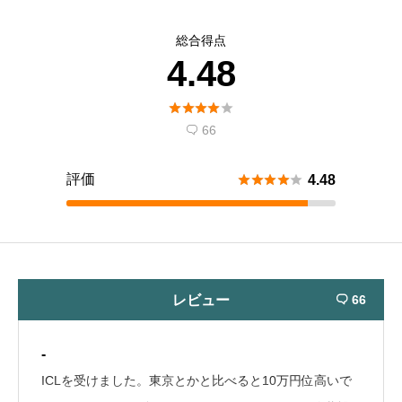
総合得点
4.48





66

評価





4.48
レビュー
66

-
ICLを受けました。東京とかと比べると10万円位高いで