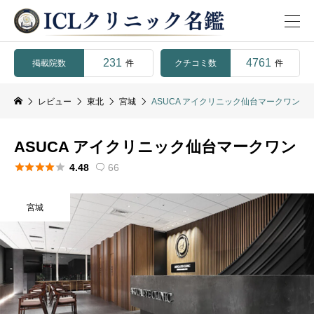
231
4761
掲載院数
クチコミ数
件
件
レビュー
東北
宮城
ASUCA アイクリニック仙台マークワン
ASUCA アイクリニック仙台マークワン





4.48
66

宮城