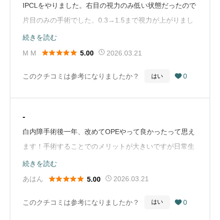
IPCLをやりました。右目の視力のみ低い状態だったので
片目のみの手術でした。0.3→1.5まで視力が上がりまし
た。手術は痛みなどなく術後もなにも問題はありません
続きを読む
でした。マイナス点を搾り出すとすれば手術から一週間





M M
2026.03.21
5.00
ぐらいは目薬の頻度が多いことくらいです。価格は安く
このクチコミは参考になりましたか？
0
はい

ないですが、コンタクトやメガネなども今後必要ないの
で長く見ればお得なのではないでしょうか。丁寧な対応
ありがとうございました。（Google Mapから引用）
-
白内障手術後一年、改めてOPEやって良かったって思え
ます！手術することでのメリットが大きいですが日常生
活でのデメリットも許容範囲です！工夫すれば日常に支
続きを読む
障ない。それくらい快適ですし、やって良かったって思





あはん
2026.03.21
5.00
います。コメントである、患者さんが多く診察時間に時
このクチコミは参考になりましたか？
0
はい

間を要するは、立地条件の良さもあるなか、妾をすがる
思いで先生のところに診てもらいたい、白内障の名医が