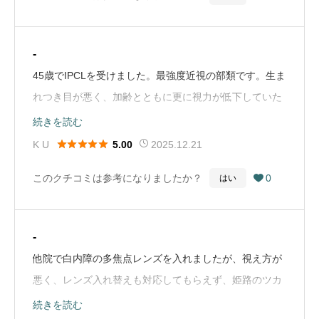
モロ目から開いてくる感じで、指が目を擦って痛いで
す。あと、検査時に機器の前の椅子に座った後自分で高
-
さを調整させられます。他の方は機器側を上下に動かし
45歳でIPCLを受けました。最強度近視の部類です。生ま
調整してくれるのですが、それはせず椅子で調整して下
れつき目が悪く、加齢とともに更に視力が低下していた
さいと。よく分からなかったです。検診は手術次の日は
ところ、アクシデント的に心筋梗塞となり、蘇生したこ
続きを読む
三太郎先生で、1週間後のはあすか先生でした。お二方
とから手術を受けようと決意しました。術前検査では右
とも好印象で三太郎先生に関しては、部屋入って資料？





K U
2025.12.21
5.00
目近視~11乱視~6左目近視~12乱視~4.5であり、円錐角
見た後『完璧ですね。パーフェクトっ』と言ってて笑っ
このクチコミは参考になりましたか？
0
はい

膜でもあるため、手術して矯正できる範囲を超えている
ちゃいました。【総評】個人的には内装がストライクす
旨、野口先生から分かりやすく説明してもらいました。
ぎて用がなくても見に行きたいくらい好きです。スタッ
術後は快適に生活できております。特に近距離〜中距離
フの方もテキパキしてるが質問にはしっかり答えてくれ
-
において人の表情などよく見えるようになりました。ま
ます。あの方の検査で目に指が入るのだけ怖いですね。
他院で白内障の多焦点レンズを入れましたが、視え方が
た、視野も広がったように感じます。心配していたハロ
しばらく痛いし目薬も染みるので、次回が少し憂鬱で
悪く、レンズ入れ替えも対応してもらえず、姫路のツカ
ーグレアについては、影響はほぼなく夜間のクルマの運
す。30代 男 清野（Google Mapから引用）
ザキ病院で野口三太朗先生に単焦点レンズに入れ替えし
続きを読む
転も問題ありません。レンズは特注となり費用は100万