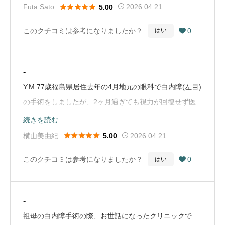
より安心かつ確実性が高いことを学びました。さらに、
は受注生産との事なので、急いでいる方は注意が必要で





Futa Sato
2026.04.21
5.00
術前の三太朗先生による診察では、読書のために非優位
す明日香先生、三太郎先生を始めスタッフの方は、非常
このクチコミは参考になりましたか？
0
はい

眼である左目に対して1.0Dのミニモノビジョンの設定を
に丁寧な対応でした手術は片目約10分ほどで、痛みもな
提案していただきました。そして術後１週間経過の時点
かったです術前術後のサポートもしっかりしており安心
で、室内での日常生活では満足度100パーセントとなり
です費用は約８０万円とけして安くありませんが、クリ
-
ました。近視強めの遠近両用メガネをかけていたこと、
アな視界を手に入れられたと考えると非常に満足です
Y.M 77歳福島県居住去年の4月地元の眼科で白内障(左目)
白内障による視力の低下にストレスを感じていたことが
ICLを検討中の方に非常におすすめです！！追記です！
の手術をしましたが、2ヶ月過ぎても視力が回復せず医
嘘のようでした。（∞～）5m～40㎝程度まで実用の視力
術後の検査で両目1.5も見えるようになっていました！！
師に症状を伝えましたが、目薬で様子を見ましょうと言
続きを読む
が出ているように感じています。手元に関しては、40㎝
（Google Mapから引用）
われ、そのまま回復せず過ぎ、やっと今年の1月に3軒の





横山美由紀
2026.04.21
5.00
程度の位置でスマホを見ることは可能ですか、文庫本の
病院を紹介され何処しますか言われ、ASKAアイクリニ
ような小さな文字を読むことは少し難しいように感じて
このクチコミは参考になりましたか？
0
はい

ックに決め保険診療で3月5日に、三太朗先生に手術をし
います。手元を見る訓練は続けていますが、54年もの間
ていただきました。手術前の説明では前回の手術から時
メガネをかけ続けてきたのですからメガネかけることは
が経っているので元に戻るは難しいかなと言われました
全く苦にはなりません、手元をさらに快適に見るために
-
が次の日の朝、付けたテレビの画面が綺麗ではっきり見
「アシストレンズ」によるメガネを検討しているところ
祖母の白内障手術の際、お世話になったクリニックで
える事に驚き、感激しました。三太朗先生も満面の笑顔