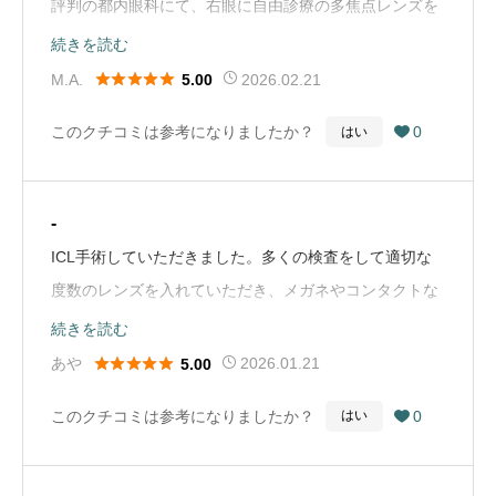
評判の都内眼科にて、右眼に自由診療の多焦点レンズを
りますが当然待ち時間はあるので1.2時間余裕持って予定
挿入しました。 しかし見え方が悪く、1ヶ月後に選定療
続きを読む
立てた方がいいです。美容院や車屋さんでは無いので。
養の多焦点レンズに入れ替えたものの、また違う問題が





M.A.
2026.02.21
5.00
だからこそもし自分に不安点やイレギュラーが発生した
起きてしまいました。 医師に相談しても「あなたの眼は
際にも対応して頂ける安心感もあります。人掃きを優先
このクチコミは参考になりましたか？
0
はい

レーシックをしているから諦めて」と言われ、途方に暮
して回転早いところは逆に怖いです。【検査、対応】私
れていました。そんな中、三太郎先生のことを知りまし
はICL適応検査、術前検査を同日にやったので約4時間く
た。 先生は技術はもちろんレンズの知識も豊富で、何よ
らいかかりました。機器が開くまで待機というのもあり
-
り「患者がしっかり見えること」に徹底してこだわる姿
ましたが基本検査やアンケート（現状の見え方とか）の
ICL手術していただきました。多くの検査をして適切な
勢に感銘を受け、 「この先生なら」と仙台まで足を運び
時間で4時間です。私はメガネ、コンタクトは1発で合う
度数のレンズを入れていただき、メガネやコンタクトな
ました。診察では私の眼に合うレンズを的確に提案して
事がほとんどないので心配でしたが、色々な機器を使い
しで生活できるようになりました！本当に感動です。あ
続きを読む
いただき、 術前検査もこれまでの眼科とは比較にならな
検査してくれるので安心感がありました。また、検査中
りがとうございました！（Google Mapから引用）





あや
2026.01.21
5.00
いほど入念に行っていただきました。 ここならきっと大
に気になった事を質問してもその場でお答えいただけま
丈夫だと確信し、手術を決意することができました。
このクチコミは参考になりましたか？
0
はい

した。ここも『簡潔な回答』の域内で、人によっては
2025年7月に、両眼へプレミアム単焦点レンズを入れて
ん？って思うかもですが上にも書いた理由を考えれば普
いただいた結果、 コントラストも非常に良好で、細かい
通かなと思います。【手術】術前に散瞳目薬を数回さし