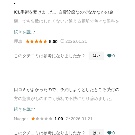
字を読む時以外は眼鏡なしで快適に過ごせています。 術
-
てから手術です。ただ私は麻酔が効きにくいのか、視界
後の検査も丁寧に行っていただけるので、非常に安心感
ICL手術を受けました。自費診療なのでなかなかの金
もある程度見える状態（目の前にある機械やメスみたい
があります。また、LINEで相談ができたり、初診の2週
額、でも失敗はしたくないと通える距離で色々な眼科を
なもの）で手術し、痛みもあったので「目開いてて〜」
間後から手術を受け付けていただけたりと、 遠方から通
検討しました。こちらで受けて大正解！今のところ大満
続きを読む
が辛かったです。反射で閉じようとしてしまう。ですが
う身としては大変助かりました。最初は神奈川から仙台
足です。先生は優しいし、待ち時間も許容範囲。コンタ





理恵
2026.01.21
5.00
逆にいい経験かなとも思いました。【術後検診等】ここ
まで通うことに不安もありましたが、 三太郎先生にお任
クトのない生活は快適！決してお安くはないですが、お
で評価が少し下がりました。手術次の日と1週間後の検
このクチコミは参考になりましたか？
0
はい

せして本当に良かったです。 ありがとうございました。
すすめします。（Google Mapから引用）
診で検査を担当した人の印象がよく無いです。他の方は
（Google Mapから引用）
検査始まる前に『担当します○○ですよろしくお願いしま
す』と丁寧なのですが、今回、前回の方は名乗りません
-
でした。なのでお名前は分かりませんが背の低い喋り方
口コミがよかったので、予約しようとしたところ受付の
に抑揚の無い方でした。機械で検査する際に『目開けま
方の態度がものすごく横柄で不快になり辞めました。
すね』と言って指で瞼を上げてくれるのですが、その方
（Google Mapから引用）
続きを読む
は人差し指と親指でやり、人差し指が毎回目に当たって





Nugget
2026.01.21
1.00
痛い。他の方は上瞼のみを上げて、指が視界に入らない
程度のところから持ち上げてくれるのですが、この方は
このクチコミは参考になりましたか？
0
はい
