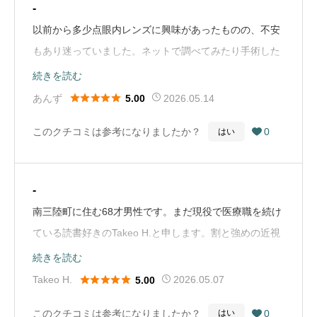
-
ろ、網膜に孔は見当たらず、レーザー治療は不要との診
以前から多少点眼内レンズに興味があったものの、不安
断でした。その後、東京の眼科でも診てもらいました
もあり迷っていました。ネットで調べてみたり手術した
が、同様に治療は必要ないとの判断でした。この口コミ
方の話を聞いてみたりもしましたが、中々決心がつかず
続きを読む
は、あくまで私自身の経験を共有するものです。医師に
にいました。そこで、直接先生のお話を伺ってみてから





あんず
2026.05.14
5.00
よって診断や治療方針が異なることもあると思いますの
決めようと思い受診しました。病院に行った際には素人
で、参考程度にしていただければと思います。（Google
このクチコミは参考になりましたか？
0
はい

でもわかりやすく丁寧に説明してくださり納得できまし
Mapから引用）
た。手術を3月26日に受けて、翌日には視力も出て、
翌々日には２時間半の道のりを運転して自宅に戻って来
-
ました。ちょっとした不安や疑問にもLINEで答えて頂い
南三陸町に住む68才男性です。まだ現役で医療職を続け
たり、お忙しい中三太朗先生から直接お電話で説明して
ている読書好きのTakeo H.と申します。割と強めの近視
頂いたりとアフターフォローも安心でした。現在は眼鏡
で累進焦点レンズの遠近両用メガネを常用しておりまし
続きを読む
もコンタクトレンズもなくても困る事なく生活していま
た。また、正常眼圧緑内障との診断で多少の視野狭窄も





Takeo H.
2026.05.07
5.00
す。夜の運転で、ハローグレアは確かにありますが困る
きたしており、カルテオロールの点眼もしておりまし
ほどではありません。私自身満足する結果を得られて、
このクチコミは参考になりましたか？
0
はい
