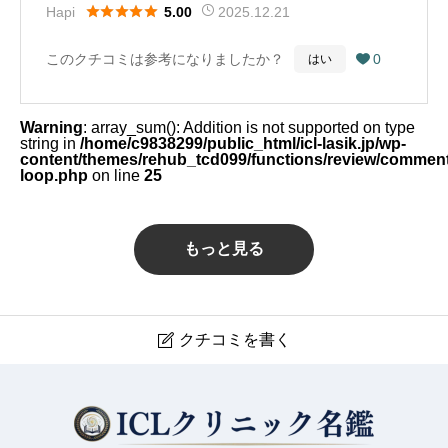
ていただきました。片方の目に問題があり、左右差が生





Hapi
2025.12.21
5.00
円を超えましたが、それでも手術を受けて良かったと思
じてしまったため、レンズを入れ替えるより、アドオン
います。野口先生に感謝申し上げます。（Google Map
このクチコミは参考になりましたか？
0
はい

レンズを入れて矯正した方が良い、合わなければ元に戻
から引用）
せるとのことで、両目多焦点レンズを入れました。海外
特注レンズで3カ月待って、手術は仙台へ…空港からア
Warning
: array_sum(): Addition is not supported on type
string in
/home/c9838299/public_html/icl-lasik.jp/wp-
クセスも良く駅近で便利です。左右差もなくなり、単焦
content/themes/rehub_tcd099/functions/review/comment
loop.php
on line
25
点から多焦点にしたので視える範囲も広くなり良かった
です。その後、飛蚊症が目立つようになってきたので経
過観察中です。もし手術する場合は、三太朗先生にお願
もっと見る
いしたいと思っております。【追記】白内障の多焦点レ
ンズ術後に飛蚊症が目立つようになり、視力は出ている
が見えにくい…毎日ストレスでどうにも我慢出来ず4ヶ
クチコミを書く

月後に硝子体手術を受けました。11時頃手術で17時過ぎ
ASUCA アイクリニック仙台マークワン
には携帯の文字も読める程になりました。黒い糸クズや
輪っか状、粒状の浮遊物、白っぽい霞み、電気やテレビ
現在クチコミは投稿できません。