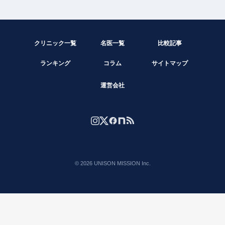
の眩しさがなくなり、携帯の文字も見やすくなりまし
た。点滴の静脈麻酔を選び、痛みも怖さも全くなく、眠
っている間に終わっていました。（先生が来られたのも
クリニック一覧
名医一覧
比較記事
気づかず）術後のふらつきもなく、痛みもほとんどあり
ませんでした。日本では積極的に治療をされている病院
ランキング
コラム
サイトマップ
は少なく、保険適応外ですが、手術を受けてクリアな視
運営会社
界を取り戻すことが出来て大変嬉しいです。このたびは
ありがとうございました。（Google Mapから引用）
© 2026 UNISON MISSION Inc.