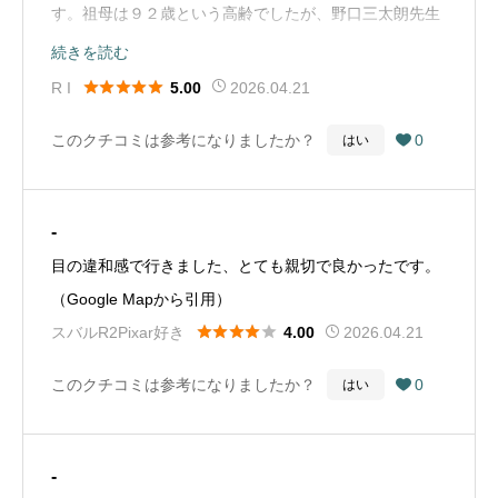
です。また、車の運転に関しては、遠方の見え方に若干
す。祖母は９２歳という高齢でしたが、野口三太朗先生
で[完璧ですよ]と、視力も1月は0.002でしたが今は0.5ま
の違和感を感じています。ミニモノビジョンに対する脳
にお世話になり、親身かつ丁寧で、白内障手術（多焦点
続きを読む
でに回復しました。三太朗先生には感謝・感謝です。本
の順応を2ヵ月程度は待とうと思っています。緑内障も
眼内レンズ）も問題なく対応していただけました。術





R I
2026.04.21
5.00
当に有り難う御座いました。（Google Mapから引用）
抱える私に対して、仕事を休む期間、車の運転ができな
後、１年以内に祖母は老衰で亡くなってしまいました
くなる期間を最小限にとどめるための最善の提案をして
このクチコミは参考になりましたか？
0
はい

が、亡くなる前に視力を回復させてあげられて、良かっ
いただいたお二人の先生ならびにスタッフの皆様に心か
たと思っています。ありがとうございました。（Google
ら感謝しております。そして、なによりも室内での日常
Mapから引用）
-
生活においては完全に裸眼での生活が可能となったこと
目の違和感で行きました、とても親切で良かったです。
をとても嬉しく感じています。ありがとうございまし
（Google Mapから引用）
た。（Google Mapから引用）





スバルR2Pixar好き
2026.04.21
4.00
このクチコミは参考になりましたか？
0
はい

-