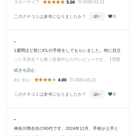





スローライフ
2026.03.21
5.00
じたのを覚えています。多焦点レンズは非常に素晴らし
くと終わっていました。費用は約80万円と安くはないで
いものですが、術後の感想として、決して「万能」では
このクチコミは参考になりましたか？
0
はい

すが、野口三太朗先生に執刀していただけたことを考え
ないと思っています。レンズが苦手とする部分も確かに
ると納得の金額です。ICLに興味持ってる知り合いが居
ありましたが、私にとってはそれを遥かに上回るメリッ
れば、迷わずここをオススメしたいと思っています。
-
トがあり、新たな見え方を手に入れたと思っておりま
（Google Mapから引用）
1週間ほど前にICLの手術をしてもらいました。特に目立
す。大切なのは、以前の目の見え方と比較するのではな
った不具合？も無く経過中なのでレビューです。【雰囲
く、これからの生活で「どのような見え方を重要視する
気】内装もあってか、病院って感じはしませんでした。
のか」を明確にすることだと思います。ご自身にとって
続きを読む
院内は暖か味のある暖色や木目を使っているので高級な
最適な見え方を追求されたい方、手術を迷われている方





れいれい
2026.03.21
4.00
和室？って感じです。またスタッフの方もテキパキ動い
は、遠方からでも三太郎先生に相談されることをお勧め
このクチコミは参考になりましたか？
0
はい

ていてスタッフ同士の雑談等はきこえませんでした。た
いたします。（Google Mapから引用）
だ、このテキパキしている点に関しては人によっては
『淡々としてる』『愛想がない』って感じる方もいるか
-
と思いますが、日々人数をこなさないといけないのでし
神奈川県在住の50代です。2024年12月、手術が上手と
ょうがない事かと思います。【待ち時間】予約制では有