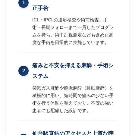
1
正手術
ICL・IPCLの適応検査や術前検査、手
術・長期フォローまで一貫したプログラ
ムを持ち、術中乱視測定なども含めた高
度な手術を日常的に実施しています。
痛みと不安を抑える麻酔・手術シ
2
ステム
笑気ガス麻酔や静脈麻酔（睡眠麻酔）を
積極的に用い、短時間で痛みの少ない手
術を行う体制を整えており、不安の強い
患者にも配慮した設計です。
仙台駅直結のアクセスと上質な院