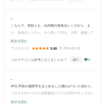
た。昨年秋から冬にかけて右眼の矯正視力が0.9から0.4
先生に感謝しています。（Google Mapから引用）
に急激に低下することがあり、かかりつけの眼科医から
視力低下の原因として「白内障」を指摘され、白内障・
-
緑内障の同時手術目的でASUCAアイクリニックを紹介さ
こちらで、両目とも、白内障の単焦点レンズから、ま
れました。仕事もできるだけ休みたくない、術後間もな
た、単焦点レンズへ、やり直して頂き、大変、感謝して
くから車の運転も再開しなければならないという状況で
います。最初の白内障手術では、謎のキラキラ、プルプ
続きを読む
した。私、古い人間であり、緑内障等の眼疾患を有する
ルが、見えて、非常に不快で、ストレスマックスでし





アメジスト1
2026.04.23
5.00
者はコントラスト重視で単焦点レンズしか使えないもの
た。なので、いろいろな眼科をまわり、状況を説明して
と思い込んでおりました。ところが、最初の診察の際に
このクチコミは参考になりましたか？
0
はい

も、理解してもらえず、悩んでいました。また、目の中
明日香先生から焦点深度拡張型（EDOF）レンズである
の支えも弱いと言われた事もあり、やり直しも難しい
「Clareon Vivity」を提案され、あらためて自分で勉強す
と、言われた事もあります。しかし、野口先生に、やり
る機会を得ることがでました。その結果、同じEDOFで
-
直して頂き、普通に見えるようになり、安心していま
ある「Tecnis PureSee」と比べても、実臨床の結果では
IPCL手術の感想等をまとめました物心がついた頃から、
す。いろいろ、ありがとうございました。（Google
Vivityの方が中間距離の焦点の幅がやや厚く手元の見え方
メガネを付けており自称最強クラスの近視ですメガネに
Mapから引用）
も若干優位であること、また、既に豊富な症例の蓄積に
煩わしさを感じており手術を決断しましたIPCLのレンズ
続きを読む