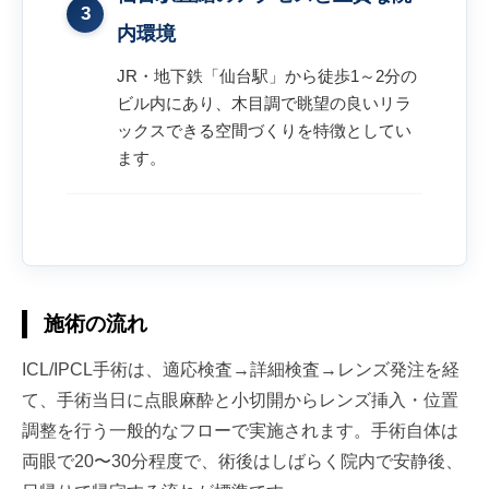
3
内環境
JR・地下鉄「仙台駅」から徒歩1～2分の
ビル内にあり、木目調で眺望の良いリラ
ックスできる空間づくりを特徴としてい
ます。
施術の流れ
ICL/IPCL手術は、適応検査→詳細検査→レンズ発注を経
て、手術当日に点眼麻酔と小切開からレンズ挿入・位置
調整を行う一般的なフローで実施されます。手術自体は
両眼で20〜30分程度で、術後はしばらく院内で安静後、