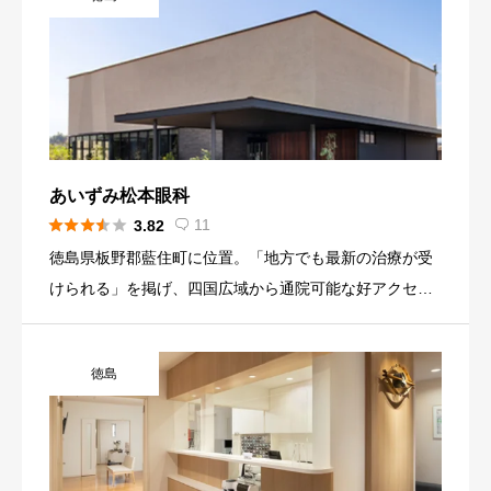
あいずみ松本眼科





11
3.82

徳島県板野郡藍住町に位置。「地方でも最新の治療が受
けられる」を掲げ、四国広域から通院可能な好アクセス
を活かして屈折治療を積極的に行う医療法人の眼科で
す。
徳島