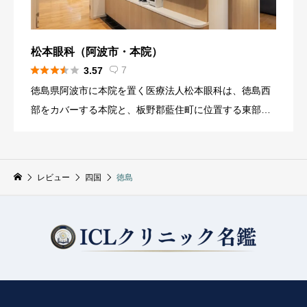
松本眼科（阿波市・本院）





7
3.57

徳島県阿波市に本院を置く医療法人松本眼科は、徳島西
部をカバーする本院と、板野郡藍住町に位置する東部エ
リアの分院（あいずみ松本眼科）の2施設でネットワーク
を構築し、四国全域からのアクセスに対応する高度眼科
医療機関です 。同 […]
レビュー
四国
徳島