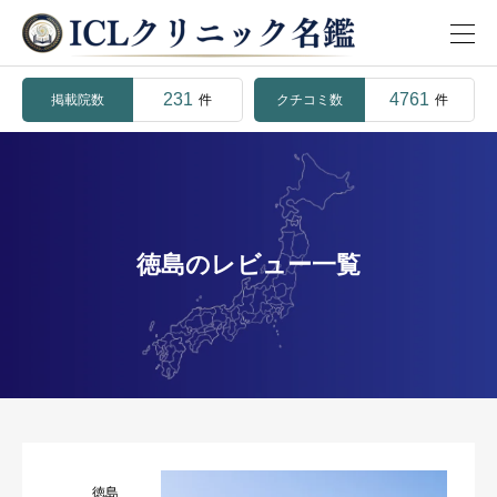
231
4761
掲載院数
クチコミ数
件
件
徳島のレビュー一覧
徳島