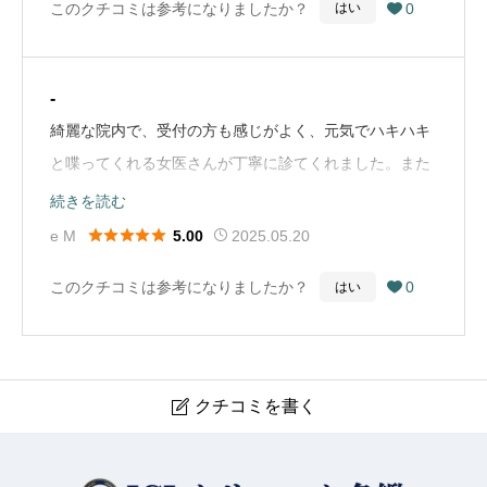
このクチコミは参考になりましたか？
0
はい

た。今のコンタクトは過矯正ということで、調整をして
もらいました。今までの見え方が嘘みたいで、近くの文
字も見やすいし、外の景色も綺麗にみえました。診察の
-
女性の先生も丁寧で優しく説明してくれて、あいずみ松
綺麗な院内で、受付の方も感じがよく、元気でハキハキ
本眼科にきて本当に良かったと思いました。受付の方も
と喋ってくれる女医さんが丁寧に診てくれました。また
凄く丁寧に対応してくれました。これからはこちらに通
何かあった時にはこちらに通いたいと思いました。
続きを読む
わせていただこうと思います。（Google Mapから引
（Google Mapから引用）





e M
2025.05.20
5.00
用）
このクチコミは参考になりましたか？
0
はい

クチコミを書く

あいずみ松本眼科