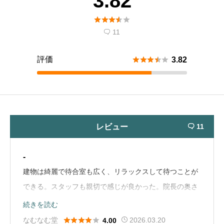
3.82





11

評価





3.82
レビュー
11

-
建物は綺麗で待合室も広く、リラックスして待つことが
できる。スタッフも親切で感じが良かった。院長の奥さ
んと思われる先生が対応してくれたが、テキパキとして
続きを読む
いて親しみやすい先生だった。ただ、予約をしていても





なむなむ堂
2026.03.20
4.00