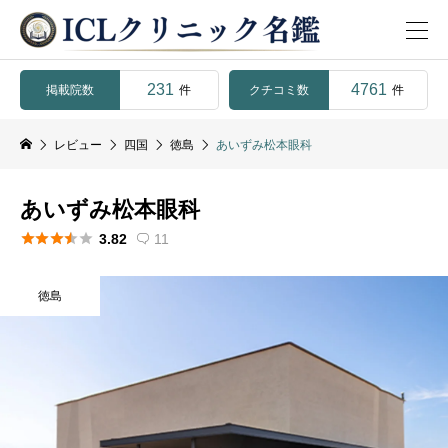
231
4761
掲載院数
クチコミ数
件
件
レビュー
四国
徳島
あいずみ松本眼科
あいずみ松本眼科





3.82
11

徳島