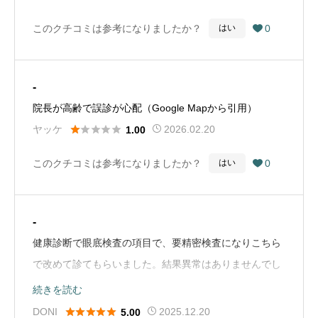
診察まで1時間程度待つのでそこだけがネックだと思
このクチコミは参考になりましたか？
0
はい

う。（Google Mapから引用）
-
院長が高齢で誤診が心配（Google Mapから引用）





ヤッケ
2026.02.20
1.00
このクチコミは参考になりましたか？
0
はい

-
健康診断で眼底検査の項目で、要精密検査になりこちら
で改めて診てもらいました。結果異常はありませんでし
たが、看護師の方がご丁寧に色々な機器を使ってデータ
続きを読む
をとってくれました。最後に医師から検査結果につい





DONI
2025.12.20
5.00