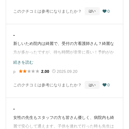
て、これまためっちゃ丁寧に解説🥹結論から言っていた
このクチコミは参考になりましたか？
0
はい

だき一安心。そこから目の構造や、この先起きるであろ
うリスク。それを、見据えた定期的な検査もお勧めされ
ました。ここまでご丁寧にお話ししてくれる先生は初め
-
てです。次回何の検査が必要かお会計の時にメモも頂け
新しいため院内は綺麗で、受付の方看護師さん？綺麗な
ます。あいずみ松本眼科さんをかかりつけ医にします👀
方が多かったですが、待ち時間が非常に長い！予約がか
また、駐車場は広く車を止めやすいです🚗病院の入り口
なり先しかとれず、痛みがあるため予約なしで行ったの
続きを読む
に大屋根があり、雨の日はそこで乗り降りすると濡れま
だが30分〜1時間弱は待つかもと受付で言われ一旦外出





p
2025.09.20
2.00
せん☔️院内は広く待合室には大きなテレビとソファ水、
して戻って来たもののそれからまたさらに1時間以上ま
お茶、コーヒーサーバーもあります。看護師、先生含め
このクチコミは参考になりましたか？
0
はい

たされ受付から2時間以上まった後に診察に呼ばれまし
女性スタッフのみでした。受診したのは平日の昼前で、
た痛みや急ぎではない場合は予約して行くことをおすす
そのおかげか待ち時間少なかったです。少し先にはなり
めします（Google Mapから引用）
ますがネットから予約も出来るようなので、それを使う
-
のもアリですね。（Google Mapから引用）
女性の先生もスタッフの方も皆さん優しく、病院内も綺
麗で安心して通えます。子供を連れて行った時も先生は