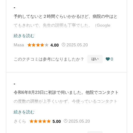
すと女性医師から話があり、私は仕方ないですねと伝え
-
たのですが、話の最後で今日はどうするんですか？とイ
予約してないと２時間ぐらいかかるけど、病院の中はと
ライラした感じて再度発言がありました。どうすれば良
てもきれいで、先生の説明も丁寧でした。（Google
いのかな？？？ケンカを売ってるのかな？バカにしてる
Mapから引用）
続きを読む
のでしょうね。自分で今日の検査はダメと言っておきな





Masa
2025.05.20
4.00
がら…？？？ひとの話を聞かず、会話が全く噛み合わず
バカにされ、非常に屈辱的な扱いを受けました。肝心の
このクチコミは参考になりましたか？
0
はい

眼の周りの痛みについての話は全く無く、こちらから尋
ねたら、それは眼科ではないと言われ？私は何をしにこ
こに来たのか？全く見当違いの女性医師でした。施設も
-
素晴らしいのに、あの女性医師だけは非常に残念です
令和6年8月23日に初診で伺いました。他院でコンタクト
ね。相性もあると思いますが屈辱的な扱いを受け書き込
の度数の調整が上手くいかず、今使っているコンタクト
みしました。ドクターは偉いんですね？私が頭が悪いの
では見にくく調整と目の詳しい検査希望で伺いました。
続きを読む
で言葉が理解出来ませんでしたよ。あくまで女性医師の
視能訓練士さんが視力測定やその他の検査をしてくれた





さくら
2025.05.20
5.00
問題です。（Google Mapから引用）
のですが、とても丁寧でわかりやすく説明してくれまし