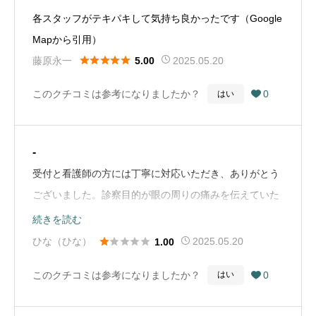
になりたい眼科です。（Google Mapから引用）
各スタッフがテキパキして気持ち良かったです（Google
Mapから引用）





藤原永一
2025.05.20
5.00
このクチコミは参考になりましたか？
0
はい

-
受付と看護師の方には丁寧に対応いただき、ありがとう
ございました。診察目的が眼の周りの痛みを伝えていた
のに女性医師は検査の写真を見て、その痛みの話ではな
続きを読む
く、別の話を専門用語で言うので全く理解が出来ず、も





ひな（ひな）
2025.05.20
1.00
う一度説明をお願いしたら、人をバカにした上から目線
このクチコミは参考になりましたか？
0
はい

で話し屈辱的な扱いでした。今日検査をしますか？と話
があり、車で来てることを伝えたら帰りの運転はダメで