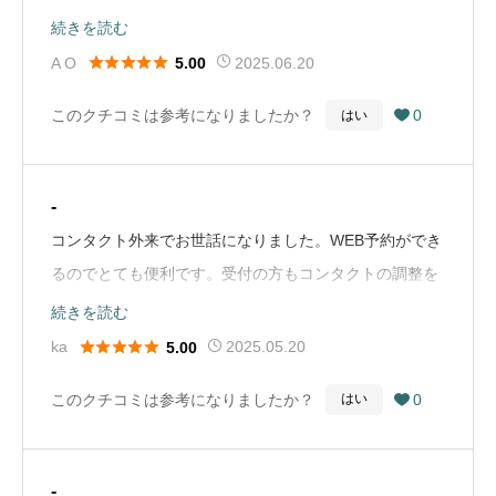
とても優しく対応してくれました。私は周りの人にここ
続きを読む
の眼科が良いとオススメしています。（Google Mapか





A O
2025.06.20
5.00
ら引用）
このクチコミは参考になりましたか？
0
はい

-
コンタクト外来でお世話になりました。WEB予約ができ
るのでとても便利です。受付の方もコンタクトの調整を
してくださる方も先生も皆さんとても丁寧な対応で感動
続きを読む
しました。コンタクトの度数を時間をかけてきちんと調





ka
2025.05.20
5.00
べてくれて、おかげさまで自分の目に合うものを見つけ
このクチコミは参考になりましたか？
0
はい

ることができました。こんなに丁寧に色々調べてくれた
のに料金も1,500円ほどで良心的。院内は大変清潔で安
心して利用することができました。今後もずっとお世話
-