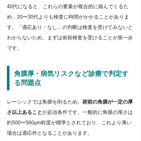
40代の老眼と近視を同時に改善するレーシックの仕組
40代になると、これらの要素が複合的に絡んでくるた
みと症状チェック
め、20〜30代よりも検査に時間がかかることがありま
老眼が始まる年齢と視力変化のメカニズム
す。「適応あり・なし」の判断は検査を受けてみないと
近視ユーザーが抱える2つの焦点ズレ問題
放置するとどうなる？仕事と生活にかかる時間コス
わからないため、まずは術前検査を受けることが第一歩
ト
遠近両用レーシック手術とは？眼科学に基づく施術の
です。
流れと必要性
単焦点レーシックとの違いと矯正原理を理解する
手術ステップ―検査からレーザー照射まで
角膜厚・病気リスクなど診療で判定す
術後1週間の回復プロセスとレーシック後の視力安
る問題点
定
年齢制限はある？40歳・50代でも適応可能かを解説
40代が適応検査で見られるチェックポイントと理由
レーシックでは角膜を削るため、
術前の角膜が一定の厚
角膜厚・病気リスクなど診療で判定する問題点
さ以上あること
が必須条件です。一般的に角膜の厚さは
白内障・緑内障など併発症例と治療方針の選択
ICLやコンタクトレンズへの切替が有効なケース
約500〜560μm程度が標準とされており、これより薄い
費用相場と保険適用の現実：クリニック・病院選びの
ポイント
場合は適応外となることがあります。