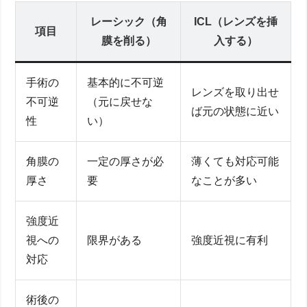
レーシック（角
ICL（レンズを挿
項目
膜を削る）
入する）
手術の
基本的に不可逆
レンズを取り出せ
不可逆
（元に戻せな
ば元の状態に近い
性
い）
角膜の
一定の厚さが必
薄くても対応可能
厚さ
要
なことが多い
強度近
視への
限界がある
強度近視に有利
対応
術後の