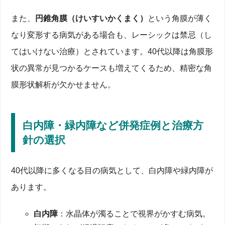
日本全国の平均価格と料金プラン比較
費用に含まれる検診・診療サポートと追加コスト
また、
円錐角膜（けいすいかくまく）
という角膜が薄く
分割払いや医療費控除を使うメリット
体験談で検証！40代が遠近両用レーシックで感じたメ
なり変形する病気がある場合も、レーシックは禁忌（し
リット・後悔
てはいけない治療）とされています。40代以降は角膜形
術後すぐに裸眼で読書できた成功例
状の異常が見つかるケースも増えてくるため、精密な角
ドライアイ悪化でPC作業がつらくなった失敗例
50代に向けた視力キープ戦略と定期検診の必要性
膜形状解析が欠かせません。
ICL・老眼治療レンズとの比較でわかる遠近両用レー
シックの選択基準
角膜を削る vs レンズを入れる─手術方式の違い
白内障・緑内障など併発症例と治療方
リスク・後悔の少ない治療法はどれか？専門家の見
解
針の選択
費用・視力回復スピード・メンテナンスを比較
診療予約から術後フォローまでのQ＆A
40代以降に多くなる目の病気として、白内障や緑内障が
検査当日の持ち物とコンタクトレンズ休止期間
術後の生活制限はいつまで？1週間・1ヶ月の目安
あります。
保証内容と万一の再手術・治療対応について
まとめ：40代の老眼×近視に悩む方へ
白内障
：水晶体が濁ることで視界がかすむ病気。