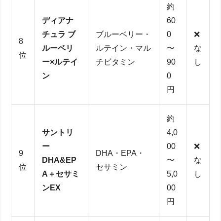
約
ディアナ
60
チュラ ブ
ブルーベリー・
0
❌
8
ルーベリ
ルテイン・マル
〜
な
位
ー×ルテイ
チビタミン
90
し
ン
0
円
約
サントリ
4,0
ー
00
❌
9
DHA・EPA・
DHA&EP
〜
な
位
セサミン
A＋セサミ
5,0
し
ンEX
00
円