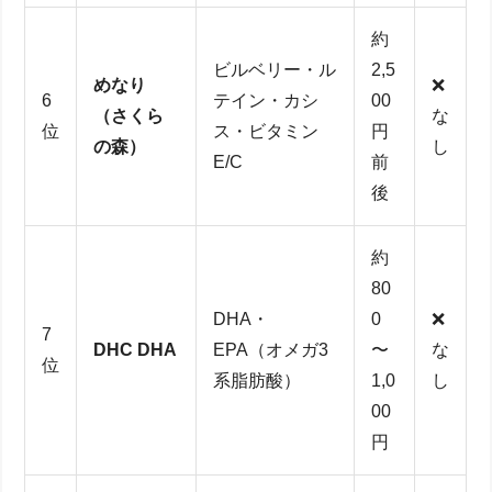
約
ビルベリー・ル
2,5
めなり
❌
6
テイン・カシ
00
（さくら
な
位
ス・ビタミン
円
の森）
し
E/C
前
後
約
80
DHA・
0
❌
7
DHC DHA
EPA（オメガ3
〜
な
位
系脂肪酸）
1,0
し
00
円