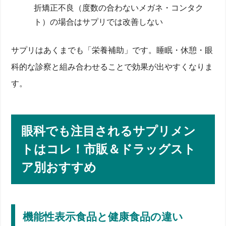
折矯正不良（度数の合わないメガネ・コンタク
各成分の作用と視力・疲れ目・ドライアイへの効果
ト）の場合はサプリでは改善しない
不足しがちな栄養素の食品＆サプリ摂取方法
カプセル・錠剤など形状別の吸収率と選び方
ポリフェノール・粘膜保護など注目の新成分
サプリはあくまでも「栄養補助」です。睡眠・休憩・眼
失敗しない注文・価格比較ガイド【費用相場と最安購
入ルートは？】
科的な診察と組み合わせることで効果が出やすくなりま
公式・Amazon・楽天の価格ランキングと注文手順
す。
定期コース・送料・返金保証など費用を抑えるコツ
注文前に確認！機能性表示食品マークと表示チェッ
クポイント
目の健康サプリメントQ&A
眼科でも注目されるサプリメン
視力回復は期待できる？
トはコレ！市販＆ドラッグスト
サプリと診療・治療の併用・禁忌・副作用について
効果を高める摂取タイミング・方法
ア別おすすめ
健康食品と医薬品の境界線、機能性表示食品の選び
方
【まとめ】今日から始める目の健康予防アクション
機能性表示食品と健康食品の違い