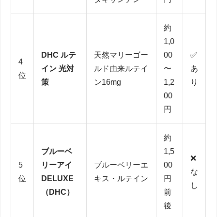
約
1,0
DHC ルテ
天然マリーゴー
00
✅
4
イン 光対
ルド由来ルテイ
〜
あ
位
策
ン16mg
1,2
り
00
円
約
ブルーベ
1,5
❌
5
リーアイ
ブルーベリーエ
00
な
位
DELUXE
キス・ルテイン
円
し
（DHC）
前
後