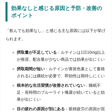
効果なしと感じる原因と予防・改善の
目に良いサプリランキング早見表【人気・価格・成分
ポイント
比較】
目の健康サプリメント最強ランキング10選＜総合評
「飲んでも効果なし」と感じる主な原因には以下が挙げ
価＞
サプリランキングの選定基準と評価方法
られます。
ランキングの見方：効果・価格・形状を一目でチェ
ック
本当に効く？目のサプリ効果あるのか徹底検証
摂取量が不足している
：ルテインは1日10mg以上
が推奨。配合量が少ない商品では効果が出にくい
視力回復・眼精疲労へ作用するメカニズムを解説
クリニック診療データと口コミで比較検証
摂取期間が短い
：ルテインが黄斑色素として蓄積
効果なしと感じる原因と予防・改善のポイント
眼科でも注目されるサプリメントはコレ！市販＆ドラ
されるには継続が必要で、即効性は期待しにくい
ッグストア別おすすめ
根本的な生活習慣が改善されていない
：睡眠不
機能性表示食品と健康食品の違い
足・長時間のブルーライト曝露が続いていると効
ドラッグストアで買えるおすすめ市販ブランド比較
眼科で使用される漢方薬・処方サプリとの違い
果が出にくい
主要成分まとめ：ルテイン・ブルーベリー・DHA・ビ
タミンE/C・亜鉛ほか
目の疲れの原因が別にある
：眼精疲労の原因が屈