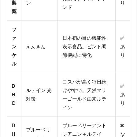
製
ン
り
ンド
薬
フ
ァ
日本初の目の機能性
✅
ン
えんきん
表示食品。ピント調
あ
ケ
節機能に特化
り
ル
コスパが高く毎日続
D
✅
ルテイン 光
けやすい。天然マリ
H
あ
対策
ーゴールド由来ルテ
C
り
イン
D
ブルーベリーアント
❌
ブルーベリ
H
シアニン＋ルテイ
な