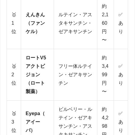
約
🥇
えんきん
ルテイン・アス
2,1
✅
1
（ファン
タキサンチン・
60
あ
位
ケル）
ゼアキサンチン
円
り
〜
ロートV5
約
🥈
アクトビ
フリー体ルテイ
3,4
✅
2
ジョン
ン・ゼアキサン
99
あ
位
（ロート
チン
円
り
製薬）
〜
ビルベリー・ル
約
🥉
Eyepa（
✅
テイン・ゼアキ
4,2
3
アイー
あ
サンチン・アス
98
位
パ）
り
タキサンチン
円