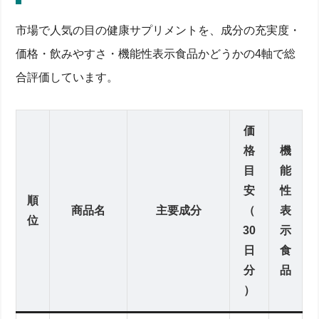
市場で人気の目の健康サプリメントを、成分の充実度・
価格・飲みやすさ・機能性表示食品かどうかの4軸で総
合評価しています。
価
格
機
目
能
安
性
順
商品名
主要成分
（
表
位
30
示
日
食
分
品
）