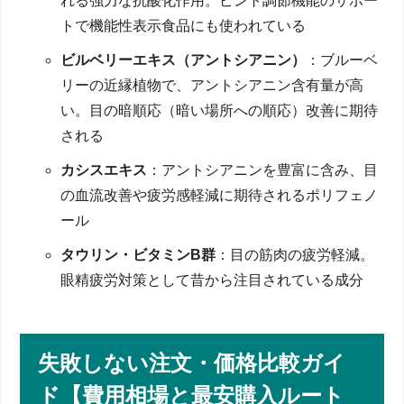
れる強力な抗酸化作用。ピント調節機能のサポー
トで機能性表示食品にも使われている
ビルベリーエキス（アントシアニン）
：ブルーベ
リーの近縁植物で、アントシアニン含有量が高
い。目の暗順応（暗い場所への順応）改善に期待
される
カシスエキス
：アントシアニンを豊富に含み、目
の血流改善や疲労感軽減に期待されるポリフェノ
ール
タウリン・ビタミンB群
：目の筋肉の疲労軽減。
眼精疲労対策として昔から注目されている成分
失敗しない注文・価格比較ガイ
ド【費用相場と最安購入ルート