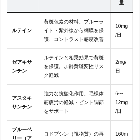
量
黄斑色素の材料。ブルーラ
10mg
ルテイン
イト・紫外線から網膜を保
/日
護、コントラスト感度改善
ルテインと相乗効果で黄斑
ゼアキサ
2mg/
を保護。加齢黄斑変性リス
ンチン
日
ク軽減
強力な抗酸化作用。毛様体
6〜
アスタキ
筋疲労の軽減・ピント調節
12mg
サンチン
をサポート
/日
ブルーベ
ロドプシン（視物質）の再
160m
リー（ア