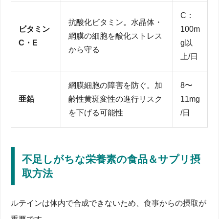
C：
抗酸化ビタミン。水晶体・
ビタミン
100m
網膜の細胞を酸化ストレス
C・E
g以
から守る
上/日
網膜細胞の障害を防ぐ。加
8〜
亜鉛
齢性黄斑変性の進行リスク
11mg
を下げる可能性
/日
不足しがちな栄養素の食品＆サプリ摂
取方法
ルテインは体内で合成できないため、食事からの摂取が