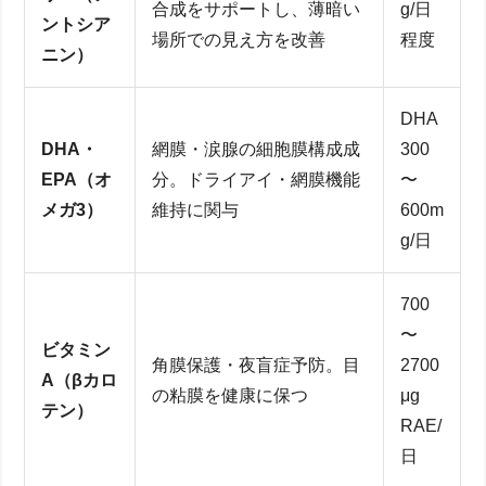
合成をサポートし、薄暗い
g/日
ントシア
場所での見え方を改善
程度
ニン）
DHA
DHA・
網膜・涙腺の細胞膜構成成
300
EPA（オ
分。ドライアイ・網膜機能
〜
メガ3）
維持に関与
600m
g/日
700
〜
ビタミン
角膜保護・夜盲症予防。目
2700
A（βカロ
の粘膜を健康に保つ
μg
テン）
RAE/
日