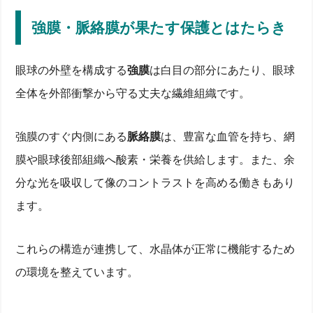
強膜・脈絡膜が果たす保護とはたらき
水晶体とは何か？眼球内レンズの構造と基本役割
カメラと比較！光を屈折させる仕組み
眼球の外壁を構成する
強膜
は白目の部分にあたり、眼球
多層構造の表面と強膜・角膜との位置関係
全体を外部衝撃から守る丈夫な繊維組織です。
透過率99％を支える細胞のはたらき
水晶体の中身を解剖：タンパク質組織と屈折率グラデ
ーション
強膜のすぐ内側にある
脈絡膜
は、豊富な血管を持ち、網
核・皮質・前後嚢それぞれの組織と機能
膜や眼球後部組織へ酸素・栄養を供給します。また、余
虹彩・瞳孔・毛様体による調節の仕組み
房水と硝子体が支える栄養＆空間バランス
分な光を吸収して像のコントラストを高める働きもあり
角膜との違いは？水晶体・虹彩・硝子体が連携する視
覚システム
ます。
角膜と水晶体の屈折分担とピント調整
硝子体を経て網膜へ—光の透過ルート
これらの構造が連携して、水晶体が正常に機能するため
強膜・脈絡膜が果たす保護とはたらき
水晶体がないとどうなる？ピント調節と視覚障害を徹
の環境を整えています。
底解説
焦点が合わない理由—屈折力と調節力の喪失