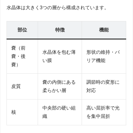
水晶体は大きく3つの層から構成されています。
部位
特徴
機能
嚢（前
水晶体を包む薄
形状の維持・バ
嚢・後
い膜
リア機能
嚢）
嚢の内側にある
調節時の変形に
皮質
柔らかい層
対応
中央部の硬い組
高い屈折率で光
核
織
を集中屈折