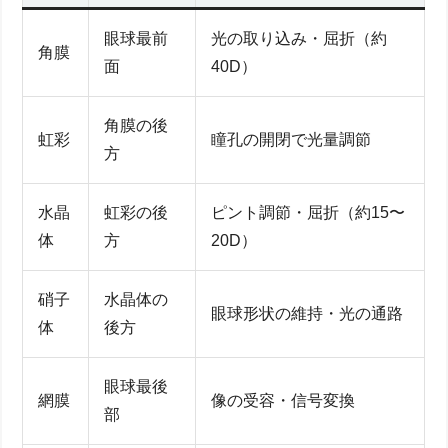
眼球最前
光の取り込み・屈折（約
角膜
面
40D）
角膜の後
虹彩
瞳孔の開閉で光量調節
方
水晶
虹彩の後
ピント調節・屈折（約15〜
体
方
20D）
硝子
水晶体の
眼球形状の維持・光の通路
体
後方
眼球最後
網膜
像の受容・信号変換
部