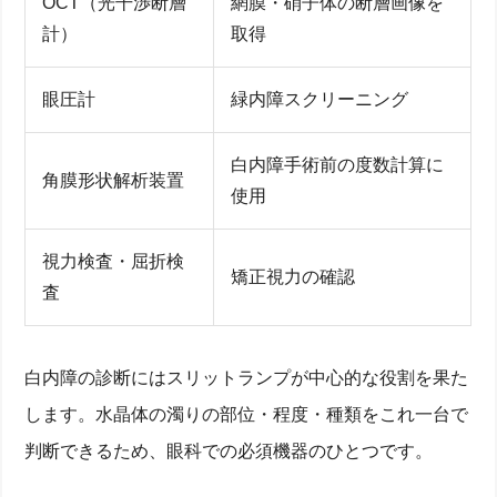
OCT（光干渉断層
網膜・硝子体の断層画像を
計）
取得
眼圧計
緑内障スクリーニング
白内障手術前の度数計算に
角膜形状解析装置
使用
視力検査・屈折検
矯正視力の確認
査
白内障の診断にはスリットランプが中心的な役割を果た
します。水晶体の濁りの部位・程度・種類をこれ一台で
判断できるため、眼科での必須機器のひとつです。