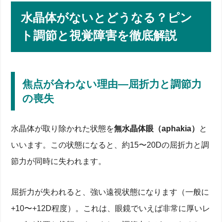
老視との違いと無水晶体眼の見え方
水晶体がないとどうなる？ピン
眼内レンズで代替する治療選択肢
にごりがもたらす水晶体の病気：白内障・緑内障リス
ト調節と視覚障害を徹底解説
ク
白内障の原因と進行メカニズム
緑内障との関連—眼圧と視神経への影響
外傷や薬剤によるその他の病気チェック
焦点が合わない理由—屈折力と調節力
最新眼科診療と治療Menu：検査・手術の流れ
の喪失
スリットランプ・OCTなど診療機器の概要
白内障手術と眼内レンズ選びのポイント
術後フォローとクリニック選定チェックリスト
水晶体が取り除かれた状態を
無水晶体眼（aphakia）
と
水晶体を守る日常ケア：紫外線対策・栄養・生活習慣
いいます。この状態になると、約15〜20Dの屈折力と調
食事とサプリで細胞ストレスを軽減
ブルーライト＆紫外線カットで表面を保護
節力が同時に失われます。
定期検診で早期発見—眼科受診のタイミング
まとめ：透過性を保ち一生クリアな視覚を手に入れる
屈折力が失われると、強い遠視状態になります（一般に
+10〜+12D程度）。これは、眼鏡でいえば非常に厚いレ