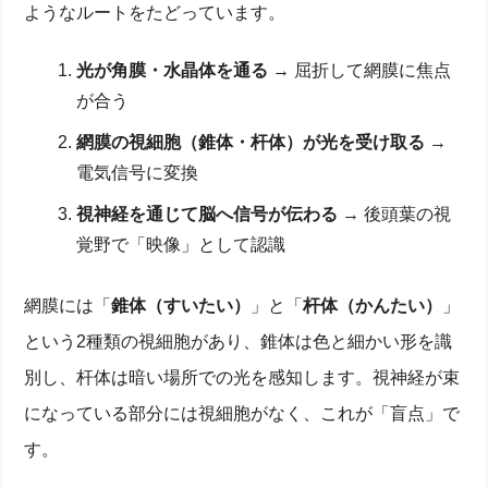
ようなルートをたどっています。
光が角膜・水晶体を通る
→ 屈折して網膜に焦点
が合う
網膜の視細胞（錐体・杆体）が光を受け取る
→
電気信号に変換
視神経を通じて脳へ信号が伝わる
→ 後頭葉の視
覚野で「映像」として認識
網膜には「
錐体（すいたい）
」と「
杆体（かんたい）
」
という2種類の視細胞があり、錐体は色と細かい形を識
別し、杆体は暗い場所での光を感知します。視神経が束
になっている部分には視細胞がなく、これが「盲点」で
す。