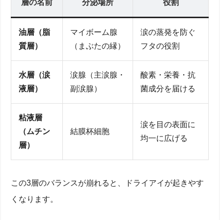
層の名前
分泌場所
役割
油層（脂
マイボーム腺
涙の蒸発を防ぐ
質層）
（まぶたの縁）
フタの役割
水層（涙
涙腺（主涙腺・
酸素・栄養・抗
液層）
副涙腺）
菌成分を届ける
粘液層
涙を目の表面に
（ムチン
結膜杯細胞
均一に広げる
層）
この3層のバランスが崩れると、ドライアイが起きやす
くなります。