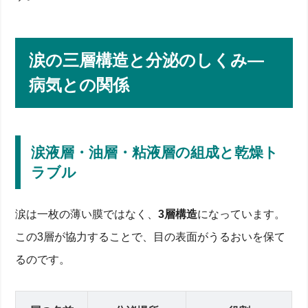
エアコンとコンタクトレンズ―瞳の表面を乾かす要
因
小学生・中学生の勉強とゲームで起こる視覚疲労
看護・デスクワークなど職業別チェックリスト
涙の三層構造と分泌のしくみ―
ヒトのまばたき回数と強膜露出の関係
自宅でできるセルフチェックと目薬・アイケア製品の
病気との関係
選び方
ドライアイ疑い度を測るセルフテストMenu
眼科で処方される目薬の種類と作用機序
市販の人工涙液・温罨法・メガネでの保湿ケア
涙液層・油層・粘液層の組成と乾燥ト
しょうが湿布など民間療法は効果ある？
眼科受診から治療までの流れと最新治療トピック
ラブル
検査機器で見る角膜正面像と涙膜破壊時間
視神経ダメージを防ぐ早期発見のポイント
涙は一枚の薄い膜ではなく、
3層構造
になっています。
再生医療・LipiFlowなど先進治療の現状
まとめ：目を守る生活習慣とドライアイ予防チェック
この3層が協力することで、目の表面がうるおいを保て
リスト
るのです。