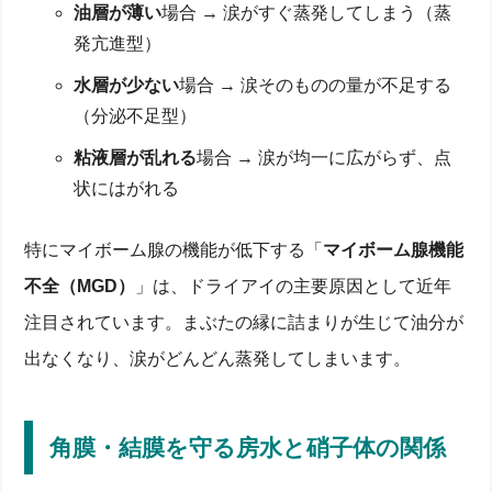
油層が薄い
場合 → 涙がすぐ蒸発してしまう（蒸
発亢進型）
水層が少ない
場合 → 涙そのものの量が不足する
（分泌不足型）
粘液層が乱れる
場合 → 涙が均一に広がらず、点
状にはがれる
特にマイボーム腺の機能が低下する「
マイボーム腺機能
不全（MGD）
」は、ドライアイの主要原因として近年
注目されています。まぶたの縁に詰まりが生じて油分が
出なくなり、涙がどんどん蒸発してしまいます。
角膜・結膜を守る房水と硝子体の関係