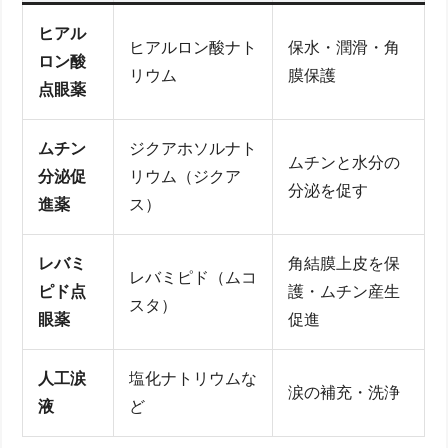
ヒアル
ヒアルロン酸ナト
保水・潤滑・角
ロン酸
リウム
膜保護
点眼薬
ムチン
ジクアホソルナト
ムチンと水分の
分泌促
リウム（ジクア
分泌を促す
進薬
ス）
レバミ
角結膜上皮を保
レバミピド（ムコ
ピド点
護・ムチン産生
スタ）
眼薬
促進
人工涙
塩化ナトリウムな
涙の補充・洗浄
液
ど