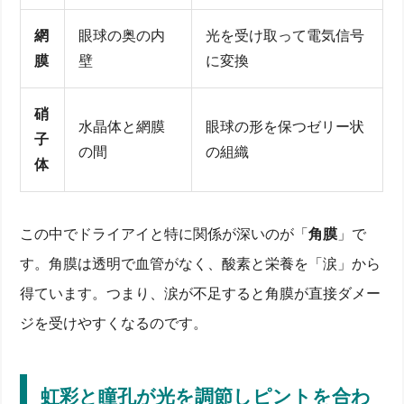
網
眼球の奥の内
光を受け取って電気信号
膜
壁
に変換
硝
水晶体と網膜
眼球の形を保つゼリー状
子
の間
の組織
体
この中でドライアイと特に関係が深いのが「
角膜
」で
す。角膜は透明で血管がなく、酸素と栄養を「涙」から
得ています。つまり、涙が不足すると角膜が直接ダメー
ジを受けやすくなるのです。
虹彩と瞳孔が光を調節しピントを合わ