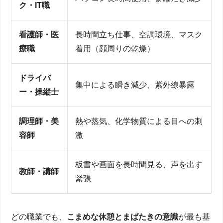
ク・IT職
看護師・医
長時間立ち仕事、空調環境、マスク
療職
着用（顔周りの乾燥）
ドライバ
集中による瞬き減少、紫外線暴露
ー・操縦士
調理師・美
熱や蒸気、化学物質による目への刺
容師
激
板書や画面を長時間見る、声を出す
教師・講師
緊張
どの職業でも、
こまめな休憩とまばたきの意識
が最も基