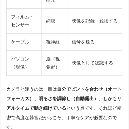
フィルム・
ドライアイの原因と症状を「目の仕組み」からわかり
網膜
映像を記録・変換する
やすく解説
センサー
目の乾燥はなぜ起こる？涙の役割と蒸発メカニズム
パソコン・スマホが角膜表面を乾かす理由
ケーブル
視神経
信号を送る
目の構造と働きを理解！小学生・中学生向けもOK
眼球の組織：角膜・水晶体・網膜・強膜のはたらき
パソコン
脳（視
虹彩と瞳孔が光を調節しピントを合わせる仕組み
映像として認識する
（現像）
覚野）
毛様体筋肉と水晶体レンズの調節で近視・遠視が起
きる
視神経が脳へ届けるまでの視覚情報の流れ
カメラと比較！目のレンズ・フィルムの役割を理解
カメラと違うのは、目は
自分でピントを合わせ（オート
涙の三層構造と分泌のしくみ―病気との関係
フォーカス）、明るさを調節し（自動露出）、しかもリ
涙液層・油層・粘液層の組成と乾燥トラブル
角膜・結膜を守る房水と硝子体の関係
アルタイムで動き続けている
という点です。それほど精
ドライアイを招く眼科疾患とホルモン・神経の影響
環境・ライフスタイル別ドライアイリスクと紫外線対
密で高度な器官だからこそ、丁寧なケアが必要なので
策
す。