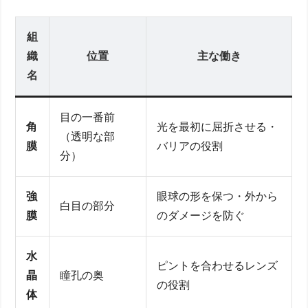
組
織
位置
主な働き
名
目の一番前
角
光を最初に屈折させる・
（透明な部
膜
バリアの役割
分）
強
眼球の形を保つ・外から
白目の部分
膜
のダメージを防ぐ
水
ピントを合わせるレンズ
晶
瞳孔の奥
の役割
体