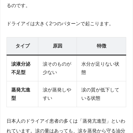
るのです。
ドライアイは大きく2つのパターンで起こります。
タイプ
原因
特徴
涙液分泌
涙そのものが
水分が足りない状
不足型
少ない
態
蒸発亢進
涙が蒸発しや
涙の質が低下して
型
すい
いる状態
日本人のドライアイ患者の多くは「蒸発亢進型」といわ
れています。涙の量はあっても、涙を蒸発から守る油分