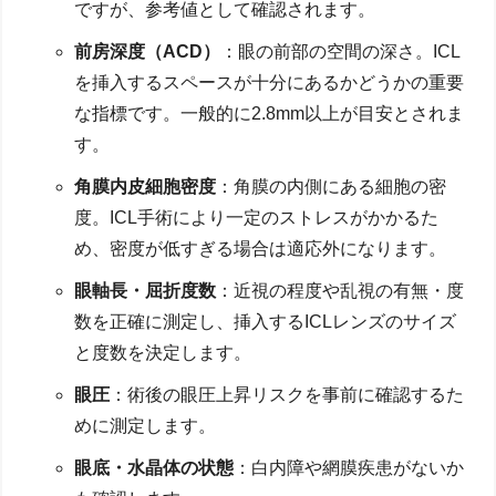
ですが、参考値として確認されます。
前房深度（ACD）
：眼の前部の空間の深さ。ICL
を挿入するスペースが十分にあるかどうかの重要
な指標です。一般的に2.8mm以上が目安とされま
す。
角膜内皮細胞密度
：角膜の内側にある細胞の密
度。ICL手術により一定のストレスがかかるた
め、密度が低すぎる場合は適応外になります。
眼軸長・屈折度数
：近視の程度や乱視の有無・度
数を正確に測定し、挿入するICLレンズのサイズ
と度数を決定します。
眼圧
：術後の眼圧上昇リスクを事前に確認するた
めに測定します。
眼底・水晶体の状態
：白内障や網膜疾患がないか