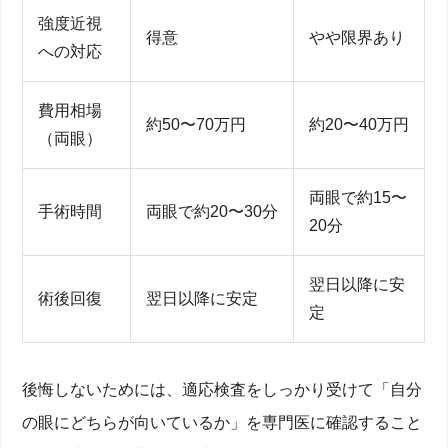
強度近視
得意
やや限界あり
への対応
費用相場
約50〜70万円
約20〜40万円
（両眼）
両眼で約15〜
手術時間
両眼で約20〜30分
20分
翌日以降に安
術後回復
翌日以降に安定
定
後悔しないためには、適応検査をしっかり受けて「自分
の眼にどちらが向いているか」を専門医に確認すること