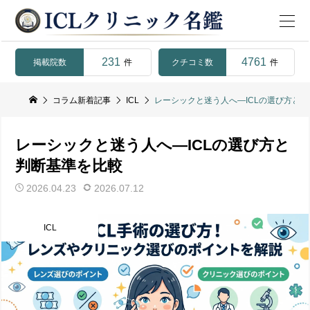
231
4761
掲載院数
クチコミ数
件
件
コラム新着記事
ICL
レーシックと迷う人へ―ICLの選び方と
レーシックと迷う人へ―ICLの選び方と
判断基準を比較
2026.04.23
2026.07.12
ICL