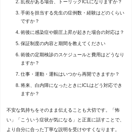
乱視がある場合、トーリックICLになりますか？
手術を担当する先生の症例数・経験はどのくらい
ですか？
術後に感染症や眼圧上昇が起きた場合の対応は？
保証制度の内容と期間を教えてください
術後の定期検診のスケジュールと費用はどうなり
ますか？
ICL vs レーシックの違いと可逆性メリット・デメリッ
ト徹底解説
仕事・運動・運転はいつから再開できますか？
角膜を削らない可逆的矯正：ICLのメリットとレン
将来、白内障になったときにICLはどう対応でき
ズ交換の可能性を理解
ますか？
レーシック手術のデメリット―ドライアイ・夜間ハ
ロー問題を解説
失敗・後悔しないための適応条件と選択肢比較
不安な気持ちをそのまま伝えることも大切です。「怖
ICLをおすすめしないケースとは？白内障・老眼・
軽度近視の場合
い」「こういう症状が気になる」と正直に話すことで、
ICL適応検査と度数選定の流れ―術前カウンセリング
で視力をチェック
より自分に合った丁寧な説明を受けやすくなります。