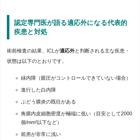
術前検査で何を測る？角膜厚・前房深度・乱視度数
の確認ポイント
無料カウンセリングで聞くべき8つの質問と不安の
認定専門医が語る適応外になる代表的
解消法
疾患と対処
認定専門医が語る適応外になる代表的疾患と対処
検査当日から予約までの時間と必要書類・診療フロ
ー
レンズ種類で選ぶICL―乱視用・トーリック・先進多
術前検査の結果、ICLが
適応外
と判断される主な疾患・
焦点レンズを比較
状態は以下のとおりです。
ICLレンズの種類と度数範囲を解説―近視・乱視・
老眼別
緑内障（眼圧がコントロールできていない場合）
レンズ素材と安全性：眼内感染症リスクと長期安定
性
進行した白内障
交換は可能？可逆手術の留意点と将来の白内障治療
への影響
ぶどう膜炎の既往がある
症例数ランキングで見るアイクリニックの技術と実
績
角膜内皮細胞密度が極端に低い（目安として2000
ICL手術当日の流れと術後回復期間―痛み・見え方・
仕事復帰まで
個/mm²以下など）
日帰り手術ステップと所要時間を解説
前房が非常に浅い
術後24時間〜1週間の視力変化と夜間グレア・ハロ