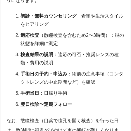
うになります。
後悔しないための費用×安全性バランス判断基準
ICL術後の生活とトラブル対応―ドライアイ・夜間運
転・スポーツはいつから？
初診・無料カウンセリング
：希望や生活スタイル
をヒアリング
仕事・運転・運動再開までのスケジュールと注意点
見え方の違和感・グレア発生時の対処法と専門医相
適応検査
（散瞳検査を含むため2〜3時間）：眼の
談
定期検診でチェックすべき眼内圧・白内障リスク
状態を詳細に測定
万が一のレンズ取り外し・交換が必要になるケース
まとめ：レーシックと迷うあなたへ―ICLを選ぶ判断
検査結果の説明
：適応の可否・推奨レンズの種
基準と次のアクション
類・費用の説明
手術日の予約・申込み
：術前の注意事項（コンタ
クトレンズの中止期間など）を確認
手術当日
：日帰り手術
翌日検診〜定期フォロー
なお、散瞳検査（目薬で瞳孔を開く検査）を行った日
は、数時間は視界がぼやけて車の運転が難しくなりま