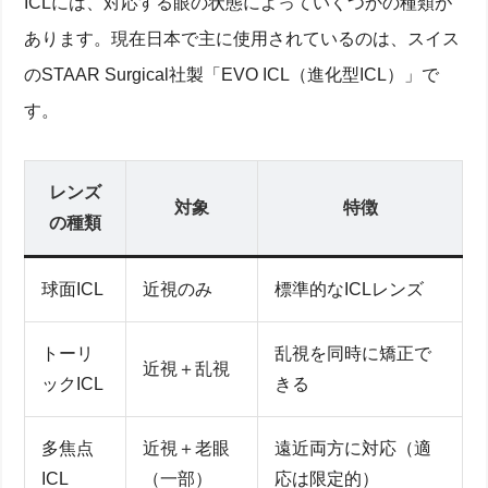
ICLには、対応する眼の状態によっていくつかの種類が
あります。現在日本で主に使用されているのは、スイス
のSTAAR Surgical社製「EVO ICL（進化型ICL）」で
す。
レンズ
対象
特徴
の種類
球面ICL
近視のみ
標準的なICLレンズ
トーリ
乱視を同時に矯正で
近視＋乱視
ックICL
きる
多焦点
近視＋老眼
遠近両方に対応（適
ICL
（一部）
応は限定的）