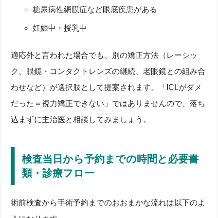
ー問題対策
糖尿病性網膜症など眼底疾患がある
合併症・感染症リスクを下げる安全体制とアフター
ケア
妊娠中・授乳中
保証制度と定期検診―安心を支えるサポート期間
ICL病院・クリニックの選び方―東京・関東・大阪・
名古屋・福岡の名医ランキング
適応外と言われた場合でも、別の矯正方法（レーシッ
ク、眼鏡・コンタクトレンズの継続、老眼鏡との組み合
執刀医の資格・経験・症例数で比較する信頼できる
眼科診療体制
わせなど）が選択肢として提案されます。「ICLがダメ
ICL症例数ランキングTOP10と有名な先生・名医の
実績
だった＝視力矯正できない」ではありませんので、落ち
料金だけで決めない！先進設備・技術・チーム体制
で安心を得る方法
込まずに主治医と相談してみましょう。
口コミと実際の見え方の満足度を読み解くチェック
ポイント
費用と料金相場を徹底比較―高額にならないコツと保
証制度
検査当日から予約までの時間と必要書
類・診療フロー
ICL手術費用の内訳とレーシックとの比較
追加料金を防ぐ術前検査・アフターケア費用チェッ
クリスト
術前検査から手術予約までのおおまかな流れは以下のよ
医療費控除・分割払い・福利厚生で負担を軽減する
方法