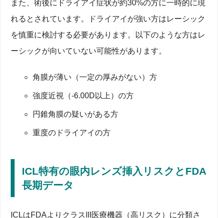
また、術後にドライアイ症状が約30%の方に一時的に現
れるとされています。ドライアイが強い方はレーシック
を慎重に検討する必要があります。以下のような方はレ
ICLとレーシックの違いを徹底比較！どっちがいい？
ーシックが向いていない可能性があります。
手術のしくみと角膜・レンズ形状の違いを解説
視力回復の効果と見え方の変化を臨床データで検証
適応条件と度数・強度の目安を解説
角膜が薄い（一定の厚みがない）方
乱視・近視それぞれの矯正力と収差の違い
費用・時間・長期コストで見るLASIK vs ICL
強度近視（-6.00D以上）の方
初期手術費用とクリニックごとの相場を比較
円錐角膜の疑いがある方
術後検診や診療にかかるコストと時間
レーシックのあとにICLを追加するケースの費用
重度のドライアイの方
将来の白内障手術など追加費用リスクを検討
デメリット・リスクと安全性：やめた方がいい人は？
ICL特有の眼内レンズ挿入リスクとFDA
角膜厚不足や強度低下などLASIK特有のリスク
ICL特有の眼内レンズ挿入リスクとFDA長期データ
長期データ
グレア・ハローなど見え方の変化と収差
老眼世代への影響と将来の選択肢
乱視・強度近視など症例別の適応と効果
ICLはFDAよりクラスIII医療機器（高リスク）に分類さ