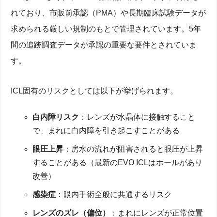
強度近視はICLの方がいい？臨床例で比較
れており、市販前承認（PMA）や長期臨床試験データが
乱視矯正の限界値と角膜形状の条件
中等度までの近視ならLASIK vs ICLどっち？
求められる厳しい規制のもとで管理されています。5年
術後視力とコントラスト感度の長期推移データ
検査フローと術前・術後のプロセスを理解しよう
間の追跡調査データが承認の重要な要件とされていま
す。
適応検査から術前検討までのプロセスを解説
高精度の角膜形状解析と収差測定
安全性を高める最新レーザー機器と臨床データ
ICL固有のリスクとしては以下が挙げられます。
術後フォローと長期保証で視力を守る
知恵袋よりも確かな情報源！よくある疑問にお答えし
ます
白内障リスク
：レンズが水晶体に接触すること
レーシックとICLどっちがいい？よくある質問10選
で、まれに白内障を引き起こすことがある
ICLをやめた方がいいと言われるケースとは？
レーシックのあとにICLはできる？リスクと効果
眼圧上昇
：房水の流れが阻害されると眼圧が上昇
老眼になったらどうなる？将来設計も考えて選ぼう
することがある（最新のEVO ICLはホールがあり
まとめ：ICLとレーシック、あなたに合った選択を
改善）
感染症
：眼内手術全般に共通するリスク
レンズのズレ（偏位）
：まれにレンズが正常位置