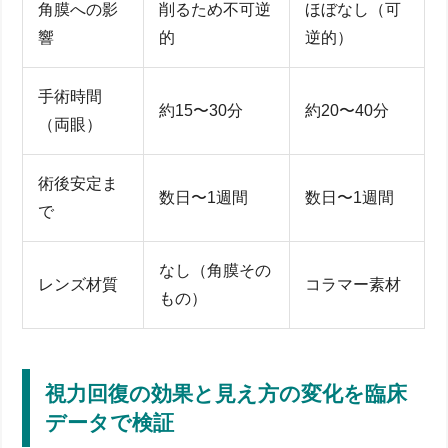
角膜への影
削るため不可逆
ほぼなし（可
響
的
逆的）
手術時間
約15〜30分
約20〜40分
（両眼）
術後安定ま
数日〜1週間
数日〜1週間
で
なし（角膜その
レンズ材質
コラマー素材
もの）
視力回復の効果と見え方の変化を臨床
データで検証