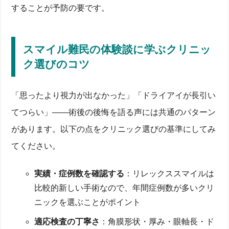
係を概観
することが予防の要です。
リレックススマイル(SMILE)手術の原理と特徴
角膜神経のリスクとリターン：ドライアイとの相関
を知る
スマイル難民の体験談に学ぶクリニッ
術後の視力回復プロセスとLASIKとの比較
レックスレーザーが角膜を切開しない理由
ク選びのコツ
近視が戻る理由：角膜厚と屈折進行のメカニズム
進行する近視と角膜形状変化の関係
「思ったより視力が出なかった」「ドライアイが長引い
レーシック手術後との比較で見る神経再生スピード
夜間にじみ・ドライアイ症状の早期セルフチェック
てつらい」——術後の後悔を語る声には共通のパターン
スマイル難民にならないために：失敗と再手術の実態
があります。以下の点をクリニック選びの基準にしてみ
症例レビュー：失敗が起こる3つのパターン
てください。
再手術は可能？適応条件とリスク
スマイル難民の体験談に学ぶクリニック選びのコツ
ICL・LASIKとの徹底比較：あなたにベストな矯正法
実績・症例数を確認する
：リレックススマイルは
は？
比較的新しい手術なので、年間症例数が多いクリ
ICL vs リレックススマイル：視力安定性とドライア
ニックを選ぶことがポイント
イリスク
レーシック／LASIKとの費用・回復時間比較
適応検査の丁寧さ
：角膜形状・厚み・眼軸長・ド
将来の進行リスクと再矯正のしやすさ