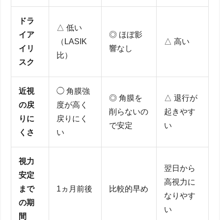
ドラ
△ 低い
イア
◎ ほぼ影
（LASIK
△ 高い
イリ
響なし
比）
スク
近視
◯ 角膜強
◎ 角膜を
△ 退行が
の戻
度が高く
削らないの
起きやす
りに
戻りにく
で安定
い
くさ
い
視力
翌日から
安定
高視力に
まで
1ヵ月前後
比較的早め
なりやす
の期
い
間