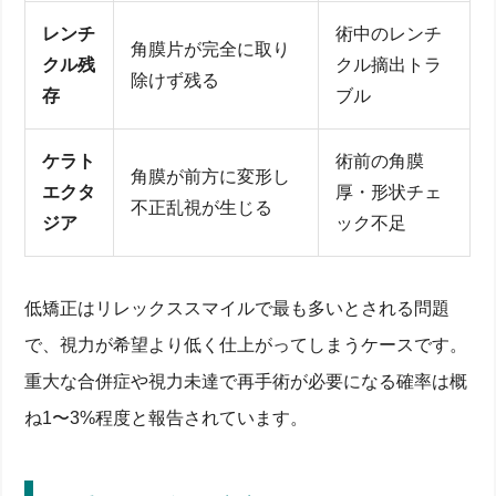
レンチ
術中のレンチ
角膜片が完全に取り
クル残
クル摘出トラ
除けず残る
存
ブル
ケラト
術前の角膜
角膜が前方に変形し
エクタ
厚・形状チェ
不正乱視が生じる
ジア
ック不足
低矯正はリレックススマイルで最も多いとされる問題
で、視力が希望より低く仕上がってしまうケースです。
重大な合併症や視力未達で再手術が必要になる確率は概
ね1〜3%程度と報告されています。