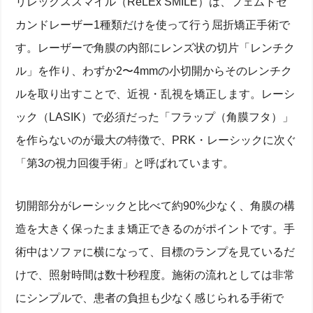
リレックススマイル（ReLEx SMILE）は、フェムトセ
カンドレーザー1種類だけを使って行う屈折矯正手術で
す。レーザーで角膜の内部にレンズ状の切片「レンチク
ル」を作り、わずか2〜4mmの小切開からそのレンチク
ルを取り出すことで、近視・乱視を矯正します。レーシ
ック（LASIK）で必須だった「フラップ（角膜フタ）」
を作らないのが最大の特徴で、PRK・レーシックに次ぐ
「第3の視力回復手術」と呼ばれています。
切開部分がレーシックと比べて約90%少なく、角膜の構
造を大きく保ったまま矯正できるのがポイントです。手
術中はソファに横になって、目標のランプを見ているだ
けで、照射時間は数十秒程度。施術の流れとしては非常
にシンプルで、患者の負担も少なく感じられる手術で