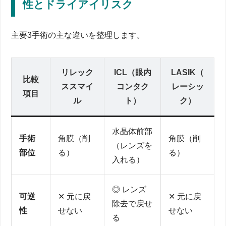
性とドライアイリスク
主要3手術の主な違いを整理します。
リレック
ICL（眼内
LASIK（
比較
ススマイ
コンタク
レーシッ
項目
ル
ト）
ク）
水晶体前部
手術
角膜（削
角膜（削
（レンズを
部位
る）
る）
入れる）
◎ レンズ
可逆
✕ 元に戻
✕ 元に戻
除去で戻せ
性
せない
せない
る