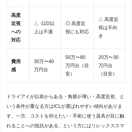
高度
△ 高度近
近視
△ -11D以
◎ 高度近
視は不向
への
上は不適
視にも対応
き
対応
50万〜80
20万〜30
費用
30万〜40
万円台（目
万円台
感
万円台
安）
（目安）
ドライアイが以前からある・角膜が薄い・高度近視、と
いう条件が重なる方はICLが選ばれやすい傾向がありま
す。一方、コストを抑えたい・手術に使う器具が目に触
れることへの抵抗がある、という方にはリレックススマ