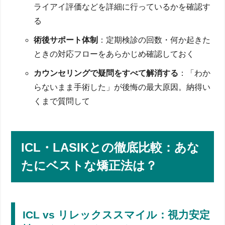
ライアイ評価などを詳細に行っているかを確認す
手術費用と保険適用のリアル：総額でいくら掛かる？
る
初診から術後検診までの費用内訳
医療費控除・保険は使える？節約ポイント
術後サポート体制
：定期検診の回数・何か起きた
芸能人はなぜリレックススマイルを選ぶ？公表費用
ときの対応フローをあらかじめ確認しておく
とスポンサー事情
最悪ケースは失明？安全性エビデンス
カウンセリングで疑問をすべて解消する
：「わか
失明リスクは理論上ゼロに近いと言われる理由
らないまま手術した」が後悔の最大原因。納得い
術前検査で防げる合併症
くまで質問して
重大合併症が起きた場合の対応フローとセカンドオ
ピニオン
術後6ヵ月で差が出る！視力キープ＆ドライアイ改善
セルフケア
ICL・LASIKとの徹底比較：あな
点眼・ホットアイマスクで涙液を守る
コンタクトレンズ一時併用はOK？矯正プランの選
たにベストな矯正法は？
択肢
運転・パソコン作業など生活制限の目安
よくある質問（FAQ）とまとめ
リレックススマイルで後悔しないためのチェックリ
ICL vs リレックススマイル：視力安定
スト