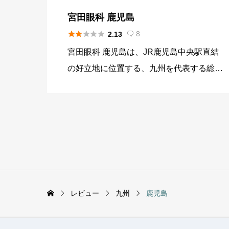
宮田眼科 鹿児島





8
2.13

宮田眼科 鹿児島は、JR鹿児島中央駅直結
の好立地に位置する、九州を代表する総合
眼科病院です。ICL治療においては、世界
的な研究成果と膨大な症例数に基づいた最
先端の医療を提供しています。各疾患の専
門外来を設けており、ICL […]
レビュー
九州
鹿児島