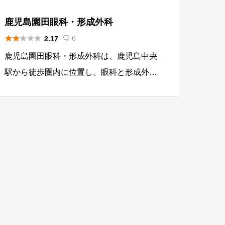
鹿児島園田眼科・形成外科





6
2.17

鹿児島園田眼科・形成外科は、鹿児島中央
駅から徒歩圏内に位置し、眼科と形成外科
の双方で高度な専門医療を提供するハイブ
リッドクリニックです。特にICL手術にお
いては、南九州で先駆けて「3Dデジタル
手術システム」を導入し、精密 […]