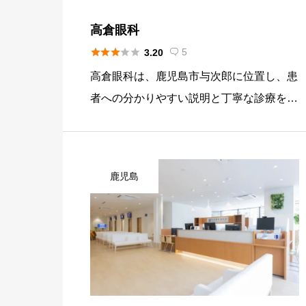
高倉眼科





5
3.20

高倉眼科は、鹿児島市与次郎に位置し、患
者への分かりやすい説明と丁寧な診療をモ
ットーとする眼科クリニックです。自由診
療であるICL手術においても、患者が納得
して治療を受けられるよう、料金体系の透
鹿児島
明化と術後長期フォローの充実 […]