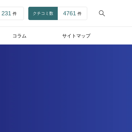
231
4761

クチコミ数
件
件
コラム
サイトマップ