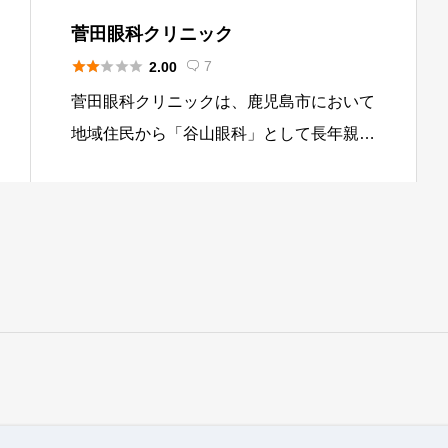
菅田眼科クリニック





7
2.00

菅田眼科クリニックは、鹿児島市において
地域住民から「谷山眼科」として長年親し
まれてきた、歴史ある眼科施設です。白内
障手術で1万例を超える豊富な実績を誇る
院長のもと、ICL手術をはじめとする高度
な日帰り手術を積極的に行って […]