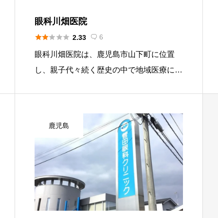
眼科川畑医院





6
2.33

眼科川畑医院は、鹿児島市山下町に位置
し、親子代々続く歴史の中で地域医療に貢
献してきた信頼の厚い医院です。ICL手術
においても、長年培った確かな臨床技術
と、最新の医学的知見を融合させた診療を
鹿児島
行っています。患者一人ひとりの目 […]