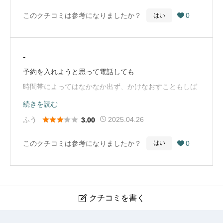
い。（Google Mapから引用）
このクチコミは参考になりましたか？
0
はい

-
予約を入れようと思って電話しても
時間帯によってはなかなか出ず、かけなおすこともしば
しばありました。
続きを読む
でも（いつからなのかわからないけど、この数ヶ月で）





ふう
2025.04.26
3.00
ネットから予約できるようになり便利になりました。
このクチコミは参考になりましたか？
0
はい

会計でかなり待つことあります。
曜日によってなのかもしれませんが、受付・会計のスタ
ッフを混む時間帯だけでも増やしてほしいです。
（Google Mapから引用）
クチコミを書く

鹿児島園田眼科・形成外科