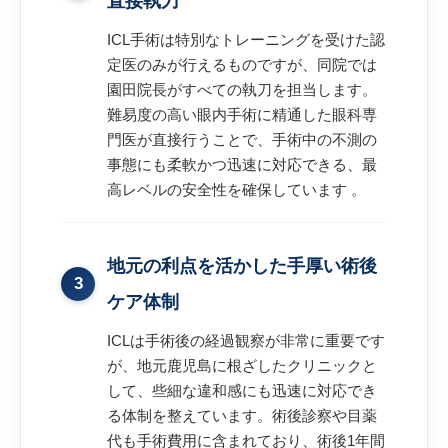
直接執刀
ICL手術は特別なトレーニングを受けた認
定医のみが行えるものですが、同院では
園田院長がすべての執刀を担当します。
難易度の高い眼内手術に精通した眼科専
門医が直接行うことで、手術中の不測の
事態にも柔軟かつ迅速に対応できる、最
高レベルの安全性を確保しています 。
地元の利点を活かした手厚い術後
3
ケア体制
ICLは手術後の経過観察が非常に重要です
が、地元鹿児島に根ざしたクリニックと
して、些細な違和感にも迅速に対応でき
る体制を整えています。術後診察や目薬
代も手術費用に含まれており、術後1年間