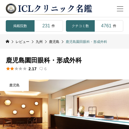
231
4761
掲載院数
クチコミ数
件
件
レビュー
九州
鹿児島
鹿児島園田眼科・形成外科
鹿児島園田眼科・形成外科





2.17
6

鹿児島