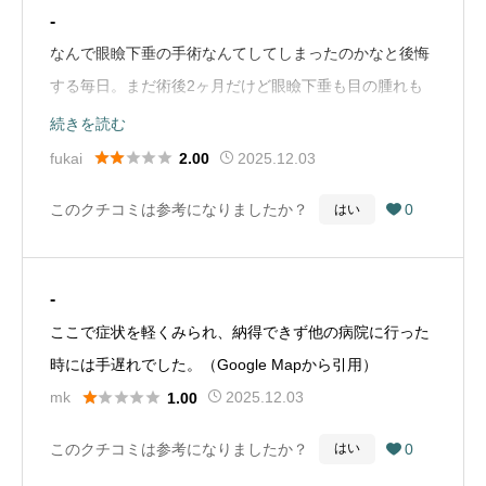
訴えたいくらいです。（Google Mapから引用）
-
なんで眼瞼下垂の手術なんてしてしまったのかなと後悔
する毎日。まだ術後2ヶ月だけど眼瞼下垂も目の腫れも
改善される気がしない。もっと患者さんの気持ちに寄り
続きを読む
添ってくれる形成外科と思ってたのに残念。伊達メガネ





fukai
2025.12.03
2.00
なしでは生活できないし、もう人に会うのが辛い。
このクチコミは参考になりましたか？
0
はい

（Google Mapから引用）
-
ここで症状を軽くみられ、納得できず他の病院に行った
時には手遅れでした。（Google Mapから引用）





mk
2025.12.03
1.00
このクチコミは参考になりましたか？
0
はい
