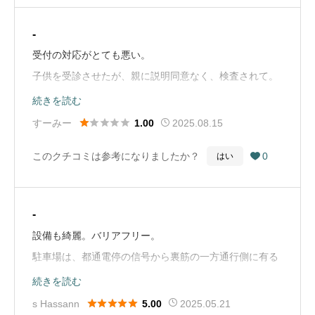
-
受付の対応がとても悪い。
子供を受診させたが、親に説明同意なく、検査されて。
（Google Mapから引用）
続きを読む





すーみー
2025.08.15
1.00
このクチコミは参考になりましたか？
0
はい

-
設備も綺麗。バリアフリー。
駐車場は、都通電停の信号から裏筋の一方通行側に有る
が少ない。
続きを読む
丁寧に案内・説明が有り、待ち時間は他の眼科よりは短





s Hassann
2025.05.21
5.00