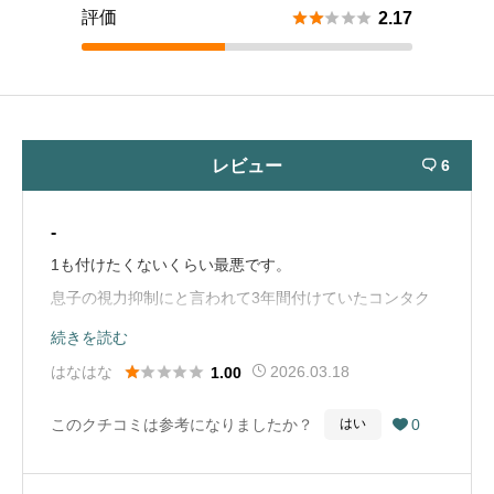
評価





2.17
レビュー
6

-
1も付けたくないくらい最悪です。
息子の視力抑制にと言われて3年間付けていたコンタク
トがただの遠近両用で、しかも毎月定価6,000円くらい
続きを読む
のものを9,000円で買わされていたことが他の病院に行





はなはな
2026.03.18
1.00
って分かり…。
このクチコミは参考になりましたか？
0
はい

お金もですが、息子の視力を何と思っているのか！
もっと早くに疑えば良かったです。