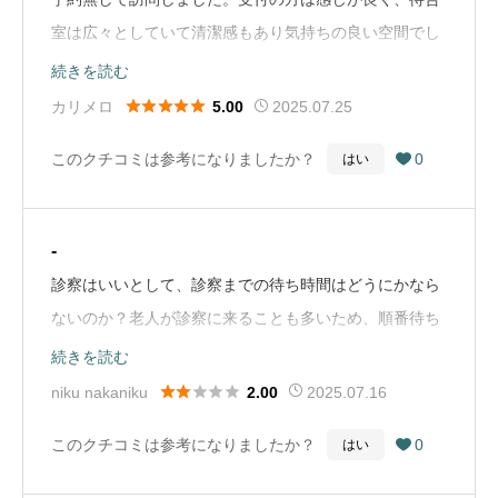
室は広々としていて清潔感もあり気持ちの良い空間でし
た。席の配置にも工夫があり、いろんな方がストレスな
続きを読む
く過ごせるようになっていると思います。受付から会計





カリメロ
2025.07.25
5.00
までで2時間ほどかかりましたが、今回は検査項目が多
このクチコミは参考になりましたか？
0
はい

くなる症状だった上に、段取り良く検査のための準備を
進めてくださったので特別長いとは感じませんでした。
先生は気さくな雰囲気で、ハキハキと診察してくださ
-
り、患者が安心できるように気遣って下さっている方だ
診察はいいとして、診察までの待ち時間はどうにかなら
なあという印象でした。
ないのか？老人が診察に来ることも多いため、順番待ち
またなにかあればお世話になりたいですし、知人にも勧
の椅子を置くようになっているのが慣例になっているよ
続きを読む
めたいです。（Google Mapから引用）
うだ。予約は1ヶ月前からしか取れないとのこと。2ヶ月





niku nakaniku
2025.07.16
2.00
ごとの再診になっているので、次回予約ができない。予
このクチコミは参考になりましたか？
0
はい

約患者よりも並んだ人が先に診察になる。椅子取りゲー
ムのような病院。長椅子でも置いたら椅子取りゲームは