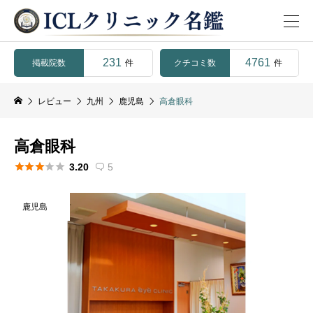
231
4761
掲載院数
クチコミ数
件
件
レビュー
九州
鹿児島
高倉眼科
高倉眼科





3.20
5

鹿児島