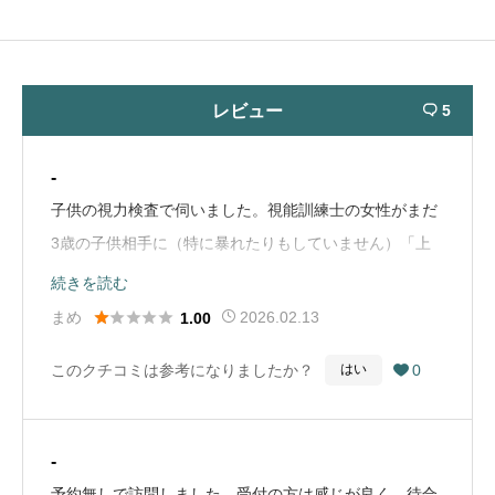
レビュー
5

-
子供の視力検査で伺いました。視能訓練士の女性がまだ
3歳の子供相手に（特に暴れたりもしていません）「上
向いて！」「動かないで！」「あーもうやっぱ立って！
続きを読む
座って！」といちいち怒り口調で、子供は怖がって今に





まめ
2026.02.13
1.00
も泣き出しそうな様子。あまりにも酷い口調だったので
このクチコミは参考になりましたか？
0
はい

電話にてもう少し優しい口調で言ってもらえませんかと
言うと、院長に電話を代わられ「彼女はプロですからね
ー嫌なら他の病院に行ってください」と半笑いで言われ
-
ました。二度と行きません。（Google Mapから引用）
予約無しで訪問しました。受付の方は感じが良く、待合