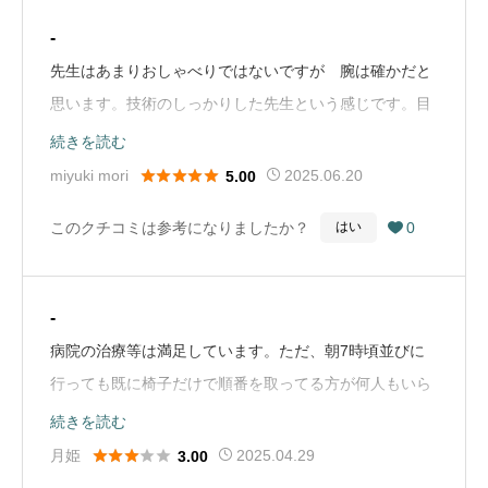
なくなるんじゃないか？予約は診察にきた時に次回予約
-
は出来るようにすればいいんじゃないか？色々病院側も
先生はあまりおしゃべりではないですが 腕は確かだと
検討して欲しい（Google Mapから引用）
思います。技術のしっかりした先生という感じです。目
の手術で不安でしたが きっと昔だったら全身麻酔とか
続きを読む
でしてたような手術を短時間でやってもらいましたよ。





miyuki mori
2025.06.20
5.00
（Google Mapから引用）
このクチコミは参考になりましたか？
0
はい

-
病院の治療等は満足しています。ただ、朝7時頃並びに
行っても既に椅子だけで順番を取ってる方が何人もいら
っしゃるので真面目にずーっと並んでるのが馬鹿みたい
続きを読む
に思えます。（Google Mapから引用）





月姫
2025.04.29
3.00