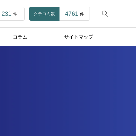
231
4761

クチコミ数
件
件
コラム
サイトマップ