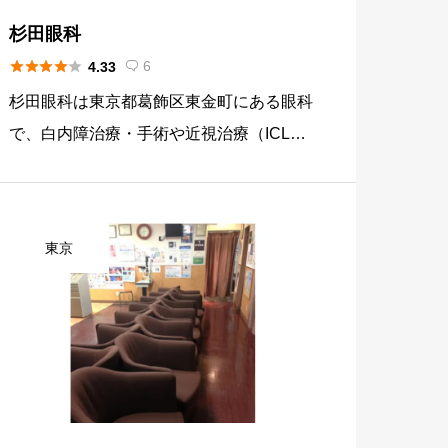
杉田眼科





6
4.33

杉田眼科は東京都葛飾区東金町にある眼科
で、白内障治療・手術や近視治療（ICL）
に力を入れているクリニックです。白内障
日帰り手術や緑内障治療に加え、レーシッ
クだけでなくフェイキックIOL（ICL）によ
東京
る屈折矯正にも対応して […]