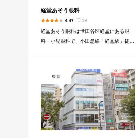
経堂あそう眼科





19
4.47

経堂あそう眼科は世田谷区経堂にある眼
科・小児眼科で、小田急線「経堂駅」徒歩
1分の立地にあり、白内障・緑内障・硝子
体手術などの内眼手術に加え、ICLによる
屈折矯正手術も行っています。院長はICL
東京
認定医で、2017年からIC […]