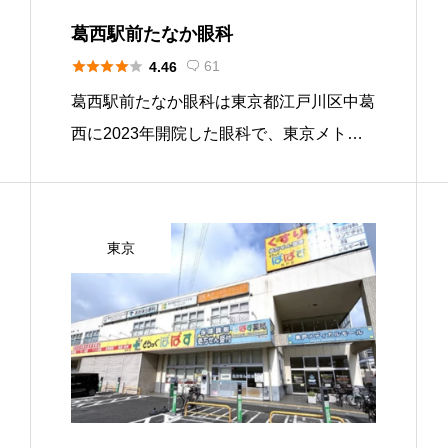
葛西駅前たなか眼科





61
4.46

葛西駅前たなか眼科は東京都江戸川区中葛
西に2023年開院した眼科で、東京メトロ
東西線「葛西駅」徒歩すぐの場所にあり、
一般眼科・小児眼科から白内障・緑内障・
網膜硝子体手術・ICL手術まで幅広く対応
東京
しています。日帰り手術にも […]