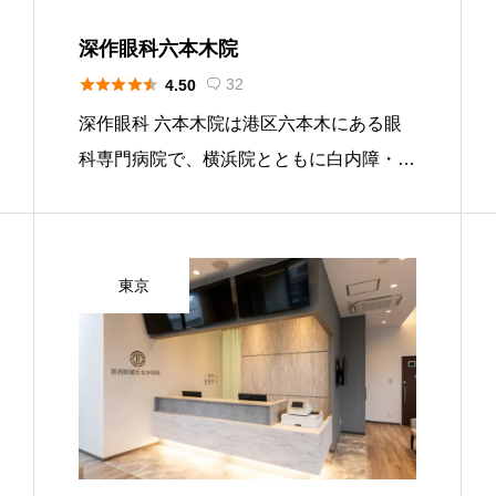
深作眼科六本木院





32
4.50

深作眼科 六本木院は港区六本木にある眼
科専門病院で、横浜院とともに白内障・近
視矯正・網膜硝子体手術を数多く行ってき
たクリニックです。ICL手術説明会を定期
的に開催し、世界的な実績を持つ深作院長
東京
による近視矯正手術が受けられ […]