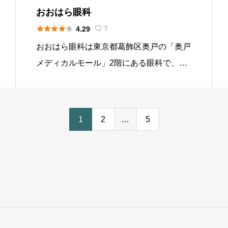
おおはら眼科





7
4.29

おおはら眼科は東京都葛飾区奥戸の「奥戸
メディカルモール」2階にある眼科で、一
般的な目の治療から白内障の日帰り手術、
ICL、小児の近視抑制治療など専門的な治
療まで幅広く行っています。新小岩駅エリ
1
2
…
5
アからのバスアクセスが良く、 […]