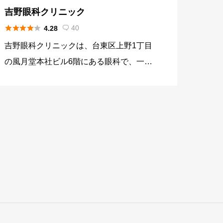
吉野眼科クリニック





40
4.28

吉野眼科クリニックは、台東区上野1丁目
の風月堂本社ビル6階にある眼科で、一般
診療からドライアイ・屈折矯正手術・白内
障手術・オルソケラトロジーまで幅広く対
応しています。屈折矯正分野ではレーシッ
クとICL（フェイキックIOL […]