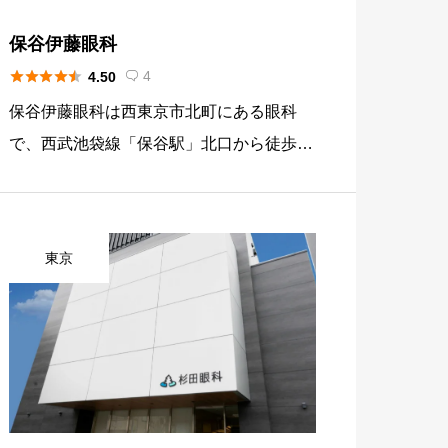
保谷伊藤眼科





4
4.50

保谷伊藤眼科は西東京市北町にある眼科
で、西武池袋線「保谷駅」北口から徒歩約
10〜15分のレッツビルディング3階に位置
し、白内障から網膜硝子体手術まで全て日
帰り手術として対応するクリニックです。
東京
近年は近視矯正のためのICL […]