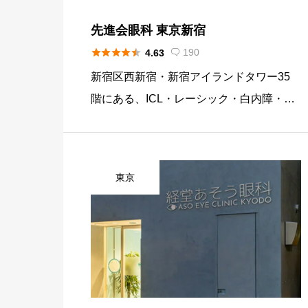
先進会眼科 東京新宿





190
4.63

新宿区西新宿・新宿アイランドタワー35
階にある、ICL・レーシック・白内障・老
眼治療などを行う視力回復専門クリニック
です。近視治療は累計8万5千症例以上、2
4年以上手術後の感染症ゼロという実績を
東京
掲げ、全国でも有数の屈折矯 […]