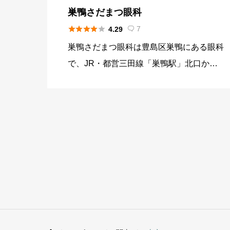
巣鴨さだまつ眼科





7
4.29

巣鴨さだまつ眼科は豊島区巣鴨にある眼科
で、JR・都営三田線「巣鴨駅」北口から
徒歩1分のビル4階に位置し、白内障日帰
り手術やICL、緑内障・網膜疾患診療など
に対応しています。ICL（ホールICL）に
よる近視・乱視矯正を行い […]