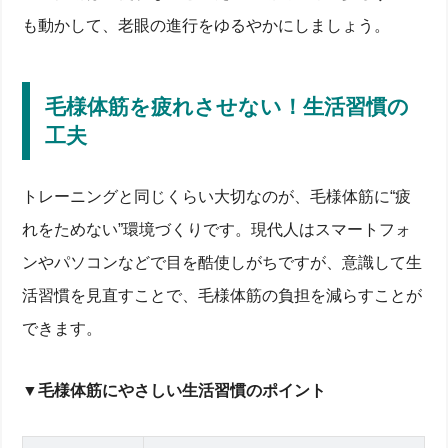
老眼対策に使われる目薬・サプリの正しい選び方
も動かして、老眼の進行をゆるやかにしましょう。
毛様体筋の働きを助ける目薬の主な成分とは？
老眼対策に役立つ栄養素とサプリメントの活用
目薬・サプリを選ぶときの注意点
快適な視界を保つために、今からできること
毛様体筋を疲れさせない！生活習慣の
工夫
老眼鏡は早めに使おう
アイケアグッズを上手に活用しよう
眼科での定期チェックを習慣に
トレーニングと同じくらい大切なのが、毛様体筋に“疲
まとめ
れをためない”環境づくりです。現代人はスマートフォ
ンやパソコンなどで目を酷使しがちですが、意識して生
活習慣を見直すことで、毛様体筋の負担を減らすことが
できます。
▼毛様体筋にやさしい生活習慣のポイント