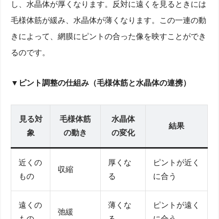
し、水晶体が厚くなります。反対に遠くを見るときには
毛様体筋が緩み、水晶体が薄くなります。この一連の動
きによって、網膜にピントの合った像を映すことができ
るのです。
▼ピント調整の仕組み（毛様体筋と水晶体の連携）
見る対
毛様体筋
水晶体
結果
象
の動き
の変化
近くの
厚くな
ピントが近く
収縮
もの
る
に合う
遠くの
薄くな
ピントが遠く
弛緩
もの
る
に合う