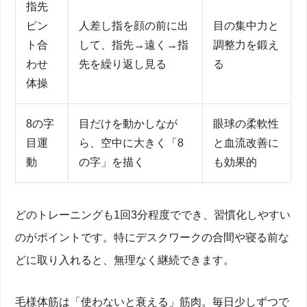
指先
ピン
人差し指を顔の前に出
目の集中力と
ト合
して、指先→遠く→指
調整力を鍛え
わせ
先を繰り返し見る
る
体操
8の字
目だけを動かしなが
眼球の柔軟性
目運
ら、空中に大きく「8
と血流改善に
老眼の原因とは？
動
の字」を描く
も効果的
加齢で起こるピント調節力の低下
毛様体筋の位置と役割
ピント調整の仕組みは「水晶体」と「毛様体筋」の
どのトレーニングも1回3分程度ででき、習慣化しやすい
連携
毛様体筋の衰えが老眼に与える影響とは？
のがポイントです。特にデスクワークの合間や寝る前な
毛様体筋が衰えるとどうなる？症状とチェックポイ
どに取り入れると、無理なく継続できます。
ント
自宅でできる毛様体筋トレーニング3選
毛様体筋を疲れさせない！生活習慣の工夫
毛様体筋は「使わないと衰える」筋肉。毎日少しずつで