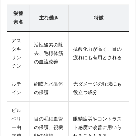
栄養
主な働き
特徴
素名
アス
活性酸素の除
タキ
抗酸化力が高く、目の
去、毛様体筋
サン
疲れにも有用とされる
の血流改善
チン
ルテ
網膜と水晶体
光ダメージの軽減にも
イン
の保護
役立つ成分
ビル
ベリ
目の毛細血管
眼精疲労やコントラス
ー由
の保護、視機
ト感度の改善に用いら
来成
能の維持
れることもある