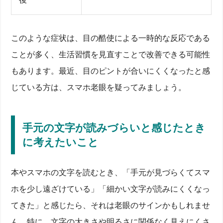
このような症状は、目の酷使による一時的な反応である
ことが多く、生活習慣を見直すことで改善できる可能性
もあります。最近、目のピントが合いにくくなったと感
じている方は、スマホ老眼を疑ってみましょう。
スマホ老眼？それとも老眼？まずは違いをチェック！
若いのにピントが合いにくいと感じたら「スマホ老
手元の文字が読みづらいと感じたとき
眼」かも
年齢による見え方の変化は「老眼」の可能性も
に考えたいこと
スマホ老眼と老眼の違いをチェックリストで見分け
よう
見えにくさの原因は？症状の違いと“気づき方”を解説
本やスマホの文字を読むとき、「手元が見づらくてスマ
スマホを長時間使ったあとのピントのズレは要注意
ホを少し遠ざけている」「細かい文字が読みにくくなっ
手元の文字が読みづらいと感じたときに考えたいこ
てきた」と感じたら、それは老眼のサインかもしれませ
と
スマホ老眼や老眼とまぎらわしい症状に注意
ん。特に、文字の大きさや明るさに関係なく見えにくさ