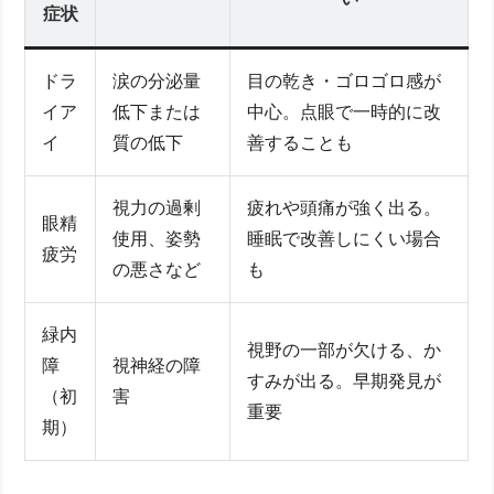
症状
ドラ
涙の分泌量
目の乾き・ゴロゴロ感が
イア
低下または
中心。点眼で一時的に改
イ
質の低下
善することも
視力の過剰
疲れや頭痛が強く出る。
眼精
使用、姿勢
睡眠で改善しにくい場合
疲労
の悪さなど
も
緑内
視野の一部が欠ける、か
障
視神経の障
すみが出る。早期発見が
（初
害
重要
期）