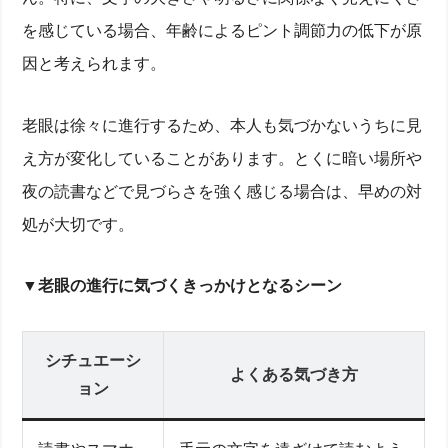
違いがわかったら、目のケアを始めましょう
を感じている場合、年齢によるピント調節力の低下が原
スマホ老眼をやわらげるために今日からできること
因と考えられます。
老眼と快適に付き合うための毎日の工夫とは？
気になる症状は眼科で相談を。検査の流れと相談内
容
見落とされがちな“目の疲れ”にも注意を
老眼は徐々に進行するため、本人も気づかないうちに見
え方が変化していることがあります。とくに暗い場所や
働き盛りの世代にも広がる目のトラブルとその背景
集中力の低下や眠りの質にも関係することも
夜の読書などで見づらさを強く感じる場合は、早めの対
日常に取り入れやすい目のリフレッシュ習慣
まとめ
処が大切です。
▼
老眼の進行に気づくきっかけとなるシーン
シチュエーシ
よくある気づき方
ョン