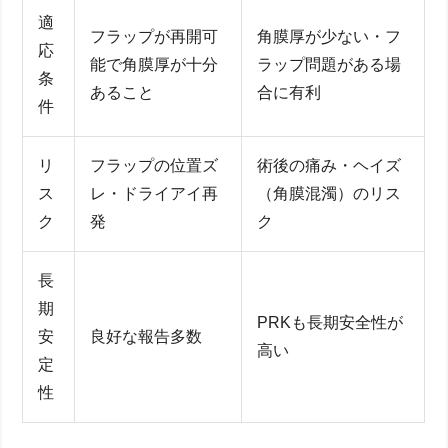
適
フラップが再開可
角膜厚が少ない・フ
応
能で角膜厚が十分
ラップ問題がある場
条
あること
合に有利
件
リ
フラップの位置ズ
術後の痛み・ヘイズ
ス
レ・ドライアイ再
（角膜混濁）のリス
ク
発
ク
長
期
PRKも長期安全性が
安
良好な報告多数
高い
定
性