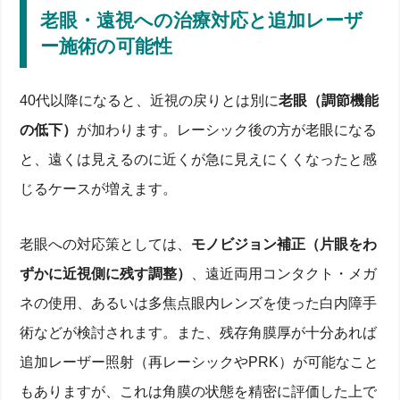
め
老眼・遠視への治療対応と追加レーザ
視力低下したらどうする？裸眼維持のための視力回復
ー施術の可能性
方法ガイド
視力低下したら？3つの主な対応方法
コンタクトはできるorできない？眼科検査での判断
40代以降になると、近視の戻りとは別に
老眼（調節機能
ポイント
の低下）
が加わります。レーシック後の方が老眼になる
メガネ・眼鏡による屈折矯正のメリットとデメリッ
ト
と、遠くは見えるのに近くが急に見えにくくなったと感
老眼・遠視への治療対応と追加レーザー施術の可能
性
じるケースが増えます。
コンタクトレンズ・メガネ再開完全マニュアル
コンタクトレンズ再開までの経過と当日の注意点
老眼への対応策としては、
モノビジョン補正（片眼をわ
ハードvsソフト おすすめタイプと生活シーン別選択
長時間装用で起こりやすい眼内トラブルと対応策
ずかに近視側に残す調整）
、遠近両用コンタクト・メガ
費用・定期診療・アフターケアのポイント
追加レーシック手術・PRKほか再矯正オプションのリ
ネの使用、あるいは多焦点眼内レンズを使った白内障手
スク比較
術などが検討されます。また、残存角膜厚が十分あれば
追加レーシック手術とPRKの違いを徹底比較
追加レーザー照射（再レーシックやPRK）が可能なこと
白内障手術＋眼内レンズでの視力矯正という選択肢
合併症・安全性リスクと長期的検討事項
もありますが、これは角膜の状態を精密に評価した上で