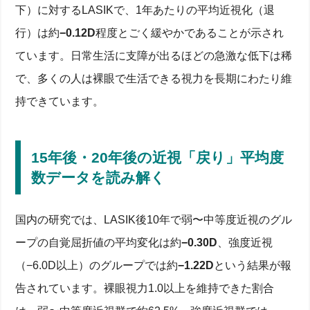
下）に対するLASIKで、1年あたりの平均近視化（退
行）は約
−0.12D
程度とごく緩やかであることが示され
ています。日常生活に支障が出るほどの急激な低下は稀
で、多くの人は裸眼で生活できる視力を長期にわたり維
持できています。
15年後・20年後の近視「戻り」平均度
数データを読み解く
国内の研究では、LASIK後10年で弱〜中等度近視のグル
ープの自覚屈折値の平均変化は約
−0.30D
、強度近視
（−6.0D以上）のグループでは約
−1.22D
という結果が報
告されています。裸眼視力1.0以上を維持できた割合