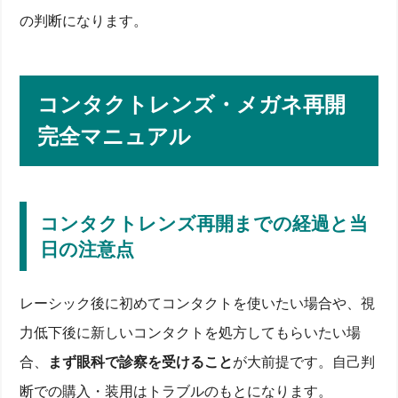
長期的な安全データで見る後遺症と視力維持の可能性
の判断になります。
国内外20年追跡データが示す安全とリスクのバラン
ス
後遺症ゼロは本当か？ドライアイ・角膜強度低下を
検証
コンタクトレンズ・メガネ再開
クリニックで受ける定期検診と裸眼維持のコツ
屈折度数変化と眼内機能の長期データ解説
完全マニュアル
後悔しないための病院・眼科・クリニック選びと費用
比較
良質な眼科・クリニックを選ぶ10の質問
安心して選ぶための不安解消ポイント
コンタクトレンズ再開までの経過と当
レーシック費用vsコンタクト・メガネ生涯費用シミ
ュレーション
日の注意点
初回無料カウンセリングとアフターケア体制をチェ
ック
日常生活と生活習慣で差がつく！視力低下予防テクニ
レーシック後に初めてコンタクトを使いたい場合や、視
ック
力低下後に新しいコンタクトを処方してもらいたい場
生活習慣で差がつく！近視進行の原因と予防策
合、
まず眼科で診察を受けること
が大前提です。自己判
デジタル作業・屋外活動バランスと目の機能維持
点眼・サプリなど治療サポートで視力回復を補助
断での購入・装用はトラブルのもとになります。
裸眼ライフを長く楽しむための毎週セルフチェック