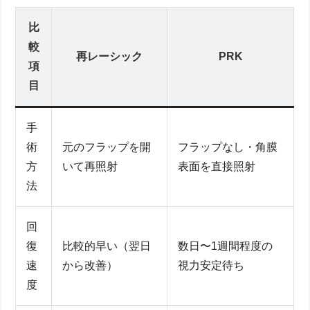
比
較
再レーシック
PRK
項
目
手
術
元のフラップを開
フラップなし・角膜
方
いて再照射
表面を直接照射
法
回
復
比較的早い（翌日
数日〜1週間程度の
速
から改善）
視力安定待ち
度