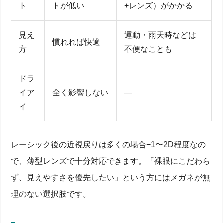
ト
トが低い
+レンズ）がかかる
見え
運動・雨天時などは
慣れれば快適
方
不便なことも
ドラ
イア
全く影響しない
—
イ
レーシック後10年後に視力低下は本当に起こる？屈折
レーシック後の近視戻りは多くの場合−1〜2D程度なの
変化と徐々に進むメカニズム
で、薄型レンズで十分対応できます。「裸眼にこだわら
レーシック後10年で視力低下が「徐々に」進むメカ
ず、見えやすさを優先したい」という方にはメガネが無
ニズムと屈折変化
15年後・20年後の近視「戻り」平均度数データを読
理のない選択肢です。
み解く
年齢・角膜厚・強度など個人差が大きい低下リスク
術後ドライアイ・夜間視界など機能変化と症状まと