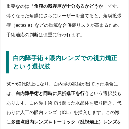
重要なのは
「角膜の残存厚が十分あるかどうか」
です。
薄くなった角膜にさらにレーザーを当てると、角膜拡張
症（ectasia）などの重篤な合併症リスクが高まるため、
手術適応の判断は慎重に行われます。
白内障手術＋眼内レンズでの視力矯正
という選択肢
50〜60代以上になり、白内障の兆候が出てきた場合に
は、
白内障手術と同時に屈折矯正を行う
という選択肢も
あります。白内障手術では濁った水晶体を取り除き、代
わりに人工の眼内レンズ（IOL）を挿入します。この際
に
多焦点眼内レンズ
や
トーリック（乱視矯正）レンズ
を