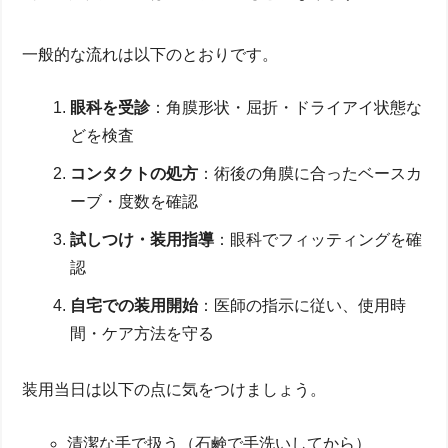
よくある質問と専門的な回答Q&A
一般的な流れは以下のとおりです。
よくある質問：術前検討から当日までの流れ
術後の痛み・症状・回答まとめ
片眼のみ低下したケースや強度近視の悩み相談
眼科を受診
：角膜形状・屈折・ドライアイ状態な
Q&Aで解消！その他の不安
まとめ：レーシック10年後も裸眼生活を守るために
どを検査
コンタクトの処方
：術後の角膜に合ったベースカ
ーブ・度数を確認
試しつけ・装用指導
：眼科でフィッティングを確
認
自宅での装用開始
：医師の指示に従い、使用時
間・ケア方法を守る
装用当日は以下の点に気をつけましょう。
清潔な手で扱う（石鹸で手洗いしてから）