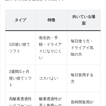
向いている場
タイプ
特徴
面
衛生的・手
毎日使う方・
1日使い捨て
軽・ドライア
ドライアイ気
ソフト
イになりにく
味の方
い
2週間/1ヶ月
毎日装用する
使い捨てソフ
コスパよい
方
ト
高酸素透過性
酸素透過性が
長時間装用が
シリコーンハ
高く角膜への