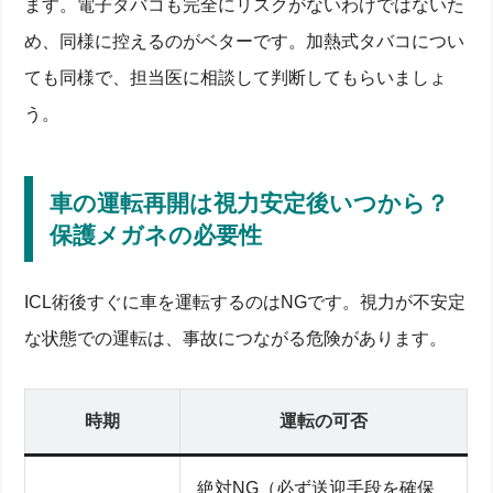
ます。電子タバコも完全にリスクがないわけではないた
炎症・感染症を防ぐ保護メガネ着用ルール
見え方がブレたら？すぐに眼科受診すべきサイン
め、同様に控えるのがベターです。加熱式タバコについ
定期検診までに起きやすいトラブルとセルフチェッ
ても同様で、担当医に相談して判断してもらいましょ
ク
定期検診と通院スケジュール｜安心のための通院ガイ
う。
ド
初回・1週間・1ヶ月・3ヶ月の検診内容と所要時間
通院できない場合の遠隔フォロー
車の運転再開は視力安定後いつから？
費用の目安と保険適用の可否
白内障・緑内障など既往疾患がある患者の注意点
保護メガネの必要性
遠方からの来院・当日の流れと費用｜来院前に知って
おくべきこと
ICL術後すぐに車を運転するのはNGです。視力が不安定
遠方患者向け前日予約と当日の手術フロー
交通・宿泊費を抑えるコツ
な状態での運転は、事故につながる危険があります。
オンライン相談の活用で術後不安を解消
追加費用が発生しやすいケースと支払い方法
ICL術後の暇つぶし＆日常生活Tips｜保護メガネから
洗顔・洗髪まで
時期
運転の可否
術後1週間の安全な暇つぶしアイデア10選
スマホ・PC・テレビ視聴時間の目安と眼精疲労対
絶対NG（必ず送迎手段を確保