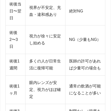
術後当
視界が不安定、充
日〜翌
絶対NG
血・違和感あり
日
術後
視力が徐々に安定
2〜3
NG（少量もNG）
し始める
日
術後1
多くの人が日常生
医師の許可があれ
週間
活に復帰可能
ば少量可の場合も
眼内レンズが安
術後1
通常の飲酒が可能
定、視力がほぼ確
ヶ月
になることが多い
定