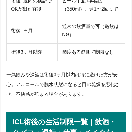
術後1週間の検診で
ビール中瓶1本程度
OKが出た直後
（350ml）、週1〜2回まで
通常の飲酒量で可（過飲は
術後1ヶ月
NG）
術後3ヶ月以降
節度ある範囲で制限なし
一気飲みや深酒は術後3ヶ月以内は特に避けた方が安
心。アルコールで脱水状態になると目の乾燥を悪化さ
せ、不快感が強まる場合があります。
ICL手術と飲酒の関係を解説｜術前・前日に控えるべ
き理由
ICL手術前日までに飲酒を禁止すべき医学的理由
ICL術後の生活制限一覧｜飲酒・
アルコールが角膜・眼内レンズに及ぼす影響
前日にどうしても飲みたい？リスク回避の暇つぶし