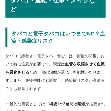
タバコ・運転・仕事・メイクな
術
術後いつからアルコールOK？最短日数と回復プロセ
ど
ス
最短で飲酒再開できるのは○日後？回復プロセス早
見表
翌日・1週間・1ヶ月の見え方と眼内安定度の違い
タバコと電子タバコはいつまでNG？血
回復を早める生活習慣
アルコール摂取量の目安｜量と頻度の制限を具体例
流・感染症リスク
で
ICL術後の生活制限一覧｜飲酒・タバコ・運転・仕
事・メイクなど
タバコ（紙巻き・電子タバコ含む）は、術後の回復にお
タバコと電子タバコはいつまでNG？血流・感染症
いて特に注意が必要です。喫煙は
血管を収縮させて血流
リスク
を悪化させる
ため、傷の治癒が遅れる可能性がありま
車の運転再開は視力安定後いつから？保護メガネの
必要性
す。また、免疫機能にも影響し、感染症リスクが高まる
仕事復帰のタイミング別チェックリスト
メイク・洗顔・洗髪・スキンケア再開ガイド
ことも懸念されます。
旅行や遠方出張時の注意点と持ち物
飲酒再開の注意点とリスク｜感染症・硝子体・見え方
への影響
一般的な目安としては、
術後1〜2週間は禁煙
が推奨され
アルコールが硝子体・角膜治癒に及ぼす作用