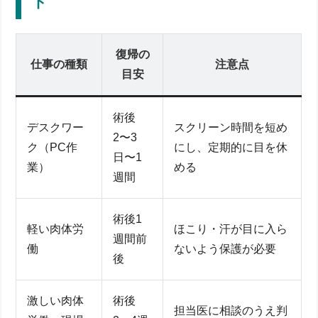
ト
復帰の
仕事の種類
注意点
目安
術後
デスクワー
スクリーン時間を短め
2〜3
ク（PC作
にし、定期的に目を休
日〜1
業）
める
週間
術後1
軽い肉体労
ほこり・汗が目に入ら
週間前
働
ないよう保護が必要
後
激しい肉体
術後
担当医に相談のうえ判