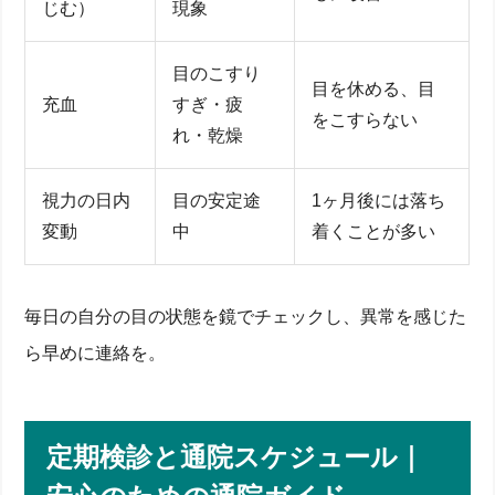
じむ）
現象
目のこすり
目を休める、目
充血
すぎ・疲
をこすらない
れ・乾燥
視力の日内
目の安定途
1ヶ月後には落ち
変動
中
着くことが多い
毎日の自分の目の状態を鏡でチェックし、異常を感じた
ら早めに連絡を。
定期検診と通院スケジュール｜