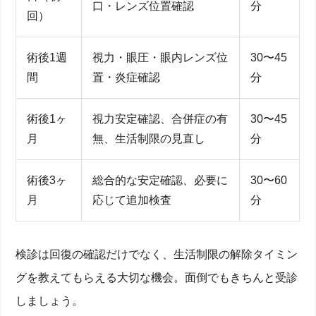
口・レンズ位置確認
分
回）
術後1週
視力・眼圧・眼内レンズ位
30〜45
間
置・炎症確認
分
術後1ヶ
視力安定確認、合併症の有
30〜45
月
無、生活制限の見直し
分
術後3ヶ
総合的な安定確認、必要に
30〜60
月
応じて追加検査
分
検診は回復の確認だけでなく、生活制限の解除タイミン
グを教えてもらえる大切な機会。面倒でもきちんと受診
しましょう。