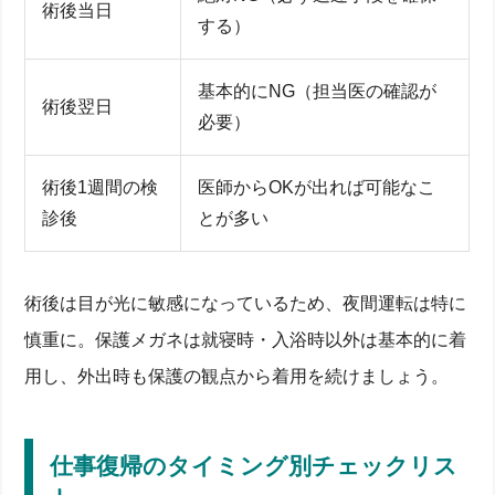
策
術後当日
する）
軽い運動・入浴はいつから？日常生活の可否まとめ
保護メガネ・アイシールドの着用期間と手入れ方法
家族・同居人ができるサポートと緊急時連絡先
基本的にNG（担当医の確認が
まとめ
術後翌日
必要）
術後1週間の検
医師からOKが出れば可能なこ
診後
とが多い
術後は目が光に敏感になっているため、夜間運転は特に
慎重に。保護メガネは就寝時・入浴時以外は基本的に着
用し、外出時も保護の観点から着用を続けましょう。
仕事復帰のタイミング別チェックリス