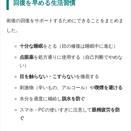
回復を早める生活習慣
術後の回復をサポートするためにできることをまとめま
した。
十分な睡眠
をとる（目の修復は睡眠中に進む）
点眼薬
を処方通りに使用する（自己判断でやめな
い）
目を触らない・こすらない
を徹底する
刺激物（辛いもの、アルコール）や
喫煙を避ける
水分を適度に補給し
脱水を防ぐ
スマホ・PCの使いすぎに注意して
眼精疲労を防
ぐ