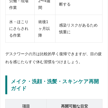
労働・現場
2〜4週
断する
作業
間
水・ほこり
術後1
感染リスクがあるため
にさらされ
ヶ月以
慎重に
る作業
降
デスクワークの方は比較的早く復帰できますが、目の疲
れを感じたらすぐ休む習慣をつけましょう。
メイク・洗顔・洗髪・スキンケア再開
ガイド
項目
再開可能な目安