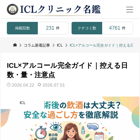
231
4761
掲載院数
クチコミ数
件
件
コラム新着記事
ICL
ICL×アルコール完全ガイド｜控える日数
ICL×アルコール完全ガイド｜控える日
数・量・注意点
2026.04.22
2026.07.01
ICL