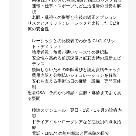
運転・仕事・スポーツなど生活復帰の目安を解
説
老眼・乱視への影響と今後の矯正オプション
リスクとメリット：レーシックと比較したICL治
療の安全性
レーシックとの比較表でわかるICLのメリッ
ト・デメリット
強度近視・角膜が薄いケースでの選択肢
安全性を高める前房深度と虹彩支持の最新エビ
デンス
後悔しないための医師選びと認定資格チェック
費用内訳と分割払いシミュレーションを解説
安心を支える手術当日の麻酔・設備・専門医体
制
患者Q&A：予約から検診・点眼・麻酔までよくあ
る疑問
検診スケジュール：翌日・1週・1ヶ月の診療内
容
ドライアイやハローグレアなど症状別の点眼治
療
電話・LINEでの無料相談と再来院の目安