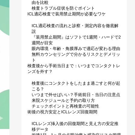
由を比較
検査トラブル症状を防ぐポイント
ICL適応検査で装用禁止期間が必要なワケ
ICL適応検査の流れと診察・測定内容を徹底解
説
『装用禁止期間』はソフトで1週間・ハードで2
週間が目安
眼内環境・年齢・角膜厚みで適応が変わる理由
無料カウンセリングで分かるリスクとデメリッ
ト
検査後から手術当日まで：いつまでコンタクトレ
ンズを外す？
検査後にコンタクトをしたまま過ごすと何が起
こる？
いつまで外せばいい？手術前日・当日の注意点
来院スケジュールと予約の取り方
チェックポイントと再検査の可能性
術後の視力安定とICLレンズ回復期間
ICLレンズ挿入後の回復期間と見え方の安定推
移データ
術後1日～1ヶ月の点眼治療と感染症リスク管理