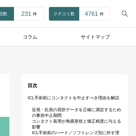
231
4761

院数
クチコミ数
件
件
コラム
サイトマップ
目次
ICL手術前にコンタクトを中止すべき理由を解説
近視・乱視の屈折データを正確に測定するため
の事前中止期間
コンタクト装用が角膜形状と矯正精度に与える
影響
ICL手術前のハード／ソフトレンズ別に外す理