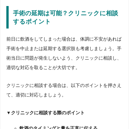
手術の延期は可能？クリニックに相談
するポイント
前日に飲酒をしてしまった場合は、体調に不安があれば
手術を中止または延期する選択肢も考慮しましょう。手
術当日に問題が発生しないよう、クリニックに相談し、
レーシック手術前日に飲酒するとどうなる？体への影
適切な対応を取ることが大切です。
響を解説
手術前の飲酒が体に及ぼす影響とは？
クリニックに相談する場合は、以下のポイントを押さえ
クリニックが手術前の飲酒を禁止する理由
レーシック手術前に避けるべき行動と健康管理のポ
て、適切に対応しましょう。
イント
レーシック手術前日に飲酒してしまった場合の対処法
▼クリニックに相談する際のポイント
アルコールを早く抜くためのリカバリー方法
手術の延期は可能？クリニックに相談するポイント
レーシック手術後の飲酒はいつからOK？
飲酒のタイミングと量を正直に伝える