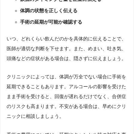
体調の状態を正しく伝える
術後の飲酒が回復に与える影響とは？
医師が推奨する飲酒解禁の目安と注意点
手術の延期が可能か確認する
レーシック手術を成功させるための事前準備とアフタ
ーケア
いつ、どれくらい飲んだのかを具体的に伝えることで、
手術前にやっておくべき準備と生活習慣の見直し
レーシック手術後の正しいアフターケアとは？
医師が適切な判断を下せます。また、めまい、吐き気、
眼科医が推奨する視力回復をサポートする方法
まとめ
頭痛などの症状がある場合は、隠さずに伝えましょう。
クリニックによっては、体調が万全でない場合に手術を
延期できることもあります。アルコールの影響を受けた
まま手術を受けると、回復が遅れるだけでなく、合併症
のリスクも高まります。不安がある場合は、早めにクリ
ニックに相談しましょう。