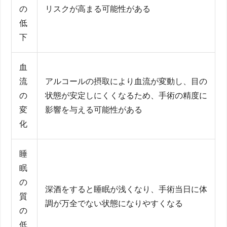
の
リスクが高まる可能性がある
低
下
血
流
アルコールの摂取により血流が変動し、目の
の
状態が安定しにくくなるため、手術の精度に
変
影響を与える可能性がある
化
睡
眠
の
深酒をすると睡眠が浅くなり、手術当日に体
質
調が万全でない状態になりやすくなる
の
低