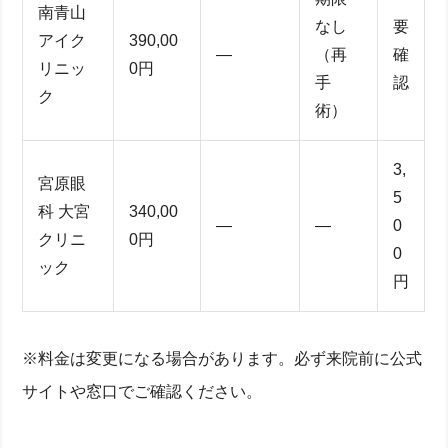
南青山
なし
要
アイク
390,00
―
（再
確
リニッ
0円
手
認
ク
術）
3,
宮原眼
5
科 大宮
340,00
―
―
0
クリニ
0円
0
ック
円
※料金は変更になる場合があります。必ず来院前に公式
サイトや窓口でご確認ください。