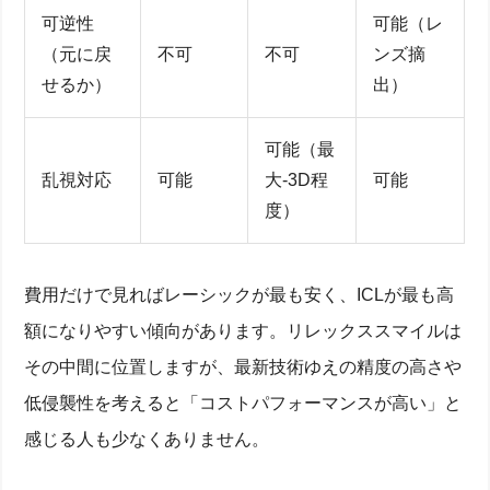
実績で選ぶ！クリニック・眼科医の見極めポイント
可逆性
可能（レ
症例数・実績・機器導入歴・専門医資格をチェック
（元に戻
不可
不可
ンズ摘
芸能人も体験？患者口コミ・体験談で見る満足度
せるか）
出）
新宿・東京のおすすめ眼科クリニック3選
術前検査から術後ケアまでの流れと注意点
可能（最
適応検査で屈折度・角膜厚を測定する方法
手術当日の流れと痛み軽減のための麻酔技術
乱視対応
可能
大-3D程
可能
術後1年間の視力回復プロセスとドライアイ対策
度）
失敗・失明を防ぐ術後フォローと追加照射の可能性
よくある疑問Q&A：デメリット・不安を解消
長期的な視力の安定性は？屈折戻りの可能性
費用だけで見ればレーシックが最も安く、ICLが最も高
片眼だけ受けても大丈夫？メリットと注意事項
ICL追加やLASIK再手術は必要になる？
額になりやすい傾向があります。リレックススマイルは
保険適用や医療費控除で費用を抑える方法
まとめ：後悔しないクリニック選びと料金シミュレー
その中間に位置しますが、最新技術ゆえの精度の高さや
ション
低侵襲性を考えると「コストパフォーマンスが高い」と
感じる人も少なくありません。