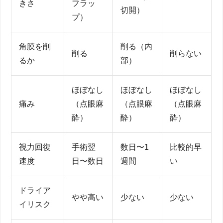
きさ
フラッ
切開）
プ）
リレックススマイル料金の基本：治療相場と費用内訳
角膜を削
削る（内
削る
削らない
両眼・片眼・乱視矯正で異なる価格帯
るか
部）
分割払いや月々支払いと無料検査の有無
東京・新宿主要クリニックの費用比較
保証と追加費用を徹底解説：術後10年間の安心を得る
ほぼなし
ほぼなし
ほぼなし
コツ
痛み
（点眼麻
（点眼麻
（点眼麻
再照射・追加手術の保障内容をチェック
酔）
酔）
酔）
乱視戻りや視力低下に備える延長保証の必要性
コンタクトレンズ・メガネ併用時の注意事項と費用
リレックススマイルvsレーシック・ICL料金と安全性
視力回復
手術翌
数日〜1
比較的早
比較
速度
日〜数日
週間
い
角膜フラップ不要！SMILEフェムトレーザー技術の
特徴
費用・痛み・回復速度を3手術で徹底比較（近視・
ドライア
やや高い
少ない
少ない
乱視）
イリスク
失明・白内障など合併症リスクと専門家の見解
スマイル難民を防ぐ！セカンドオピニオン活用法