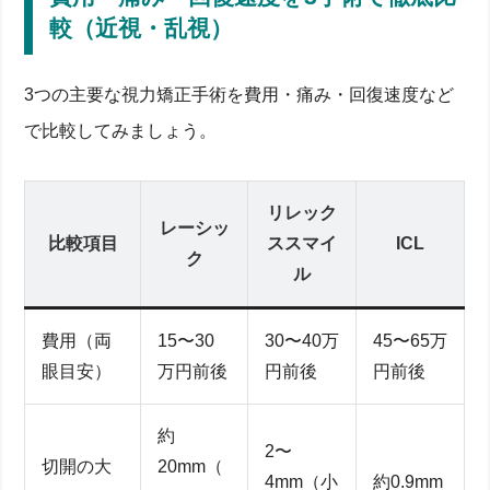
較（近視・乱視）
3つの主要な視力矯正手術を費用・痛み・回復速度など
で比較してみましょう。
リレック
レーシッ
比較項目
ススマイ
ICL
ク
ル
費用（両
15〜30
30〜40万
45〜65万
眼目安）
万円前後
円前後
円前後
約
2〜
切開の大
20mm（
4mm（小
約0.9mm