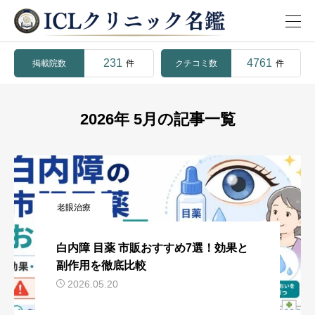
231
4761
掲載院数
クチコミ数
件
件
2026年 5月の記事一覧
老眼治療
白内障 目薬 市販おすすめ7選！効果と
副作用を徹底比較
2026.05.20