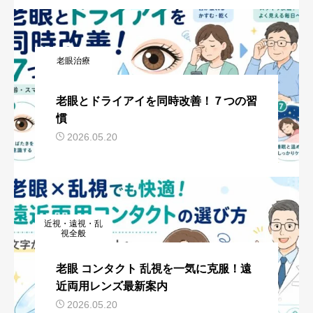
老眼治療
老眼とドライアイを同時改善！７つの習
慣
2026.05.20
近視・遠視・乱
視全般
老眼 コンタクト 乱視を一気に克服！遠
近両用レンズ最新案内
2026.05.20