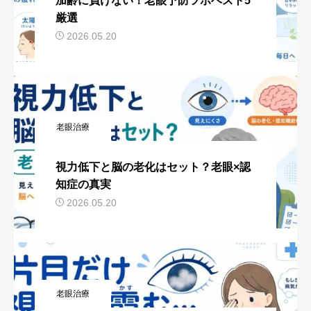
加齢に負けない！老眼予防ツボベスト5
厳選
2026.05.20
老眼治療
視力低下と脳の老化はセット？老眼×認
知症の真実
2026.05.20
老眼治療