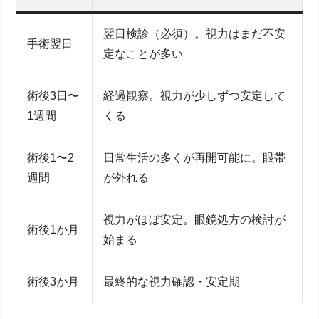
白内障の進行と水晶体の濁り―視界の変化と違和感
をチェック
翌日検診（必須）。視力はまだ不安
手術翌日
視力が回復「しない」ケースとは？病気との合併症
定なことが多い
リスクと予防策
白内障手術で"どのくらい"見える？焦点距離と見え
方の一般的データ
術後3日〜
経過観察。視力が少しずつ安定して
手術前に知るべき選択肢：眼内レンズタイプと矯正戦
略
1週間
くる
単焦点レンズ vs 多焦点レンズ―老眼・近視への合
わせるポイント
術後1〜2
日常生活の多くが再開可能に。眼帯
コンタクトレンズ・メガネ・眼鏡は必要？残るピン
週間
が外れる
ト調整と運転距離
レンズ選びとリスク比較
術後の視力回復プロセス：期間・トレーニング・ケア
視力がほぼ安定。眼鏡処方の検討が
の全体像
術後1か月
始まる
白内障手術後直後から2週間の日帰り通院スケジュ
ールと視力変化
視力を安定させるリハビリ運動とパソコン仕事の負
術後3か月
最終的な視力確認・安定期
担軽減法
眼帯・サングラスなど保護用具の使い方とまぶしさ
対策