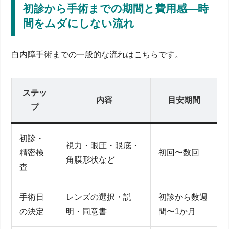
初診から手術までの期間と費用感―時
間をムダにしない流れ
白内障手術までの一般的な流れはこちらです。
ステッ
内容
目安期間
プ
初診・
視力・眼圧・眼底・
精密検
初回〜数回
角膜形状など
査
手術日
レンズの選択・説
初診から数週
の決定
明・同意書
間〜1か月