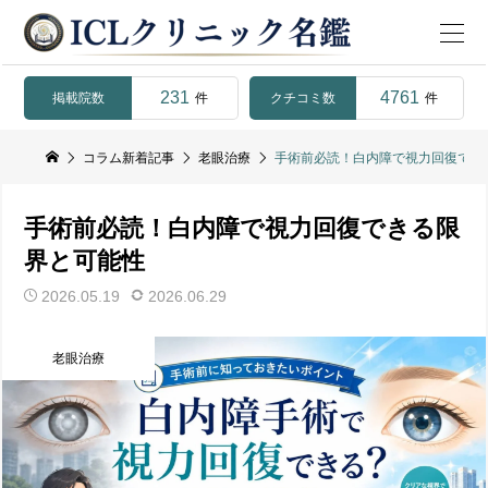
231
4761
掲載院数
クチコミ数
件
件
コラム新着記事
老眼治療
手術前必読！白内障で視力回復でき
手術前必読！白内障で視力回復できる限
界と可能性
2026.05.19
2026.06.29
老眼治療