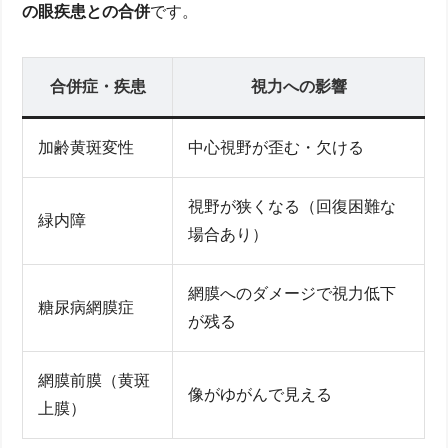
の眼疾患との合併
です。
合併症・疾患
視力への影響
加齢黄斑変性
中心視野が歪む・欠ける
視野が狭くなる（回復困難な
緑内障
場合あり）
網膜へのダメージで視力低下
糖尿病網膜症
が残る
網膜前膜（黄斑
像がゆがんで見える
上膜）