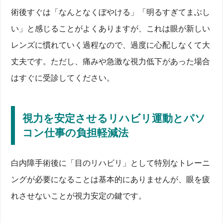
術後生活の注意点：入浴・洗顔・日常生活で避けるこ
術後すぐは「なんとなくぼやける」「明るすぎてまぶし
と
い」と感じることがよくありますが、これは眼が新しい
いつから運動OK？スポーツと緑内障併発に備える
レンズに慣れていく過程なので、過度に心配しなくて大
注意点
仕事復帰と運転許可の時間ライン―生活リズムを整
丈夫です。ただし、痛みや急激な視力低下があった場合
えるコツ
QOL向上！週間ケアグッズで日常生活を快適に保つ
はすぐに受診してください。
想定される合併症と早期発見のポイント
後発白内障・眼内炎・網膜剥離の症状と治療フロー
飛蚊症・浮腫のサインと診療タイミング―視界トラ
視力を安定させるリハビリ運動とパソ
ブルを見逃さない
コン仕事の負担軽減法
視力低下を防ぐレーザー治療と点眼薬の役割
よくある質問FAQ：どこに相談？クリニック選びと診
療フロー
白内障手術後に「目のリハビリ」として特別なトレーニ
信頼できる眼科・専門医の探し方と予約のコツ
ングが必要になることは基本的にありませんが、眼を疲
初診から手術までの期間と費用感―時間をムダにし
ない流れ
れさせないことが視力安定の鍵です。
セカンドオピニオンやオンライン診療の活用ポイン
ト
まとめ：手術で視力回復を最大化するために今日から