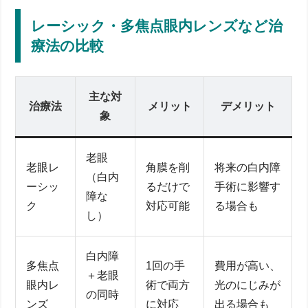
レーシック・多焦点眼内レンズなど治
療法の比較
主な対
治療法
メリット
デメリット
象
老眼
老眼レ
角膜を削
将来の白内障
（白内
ーシッ
るだけで
手術に影響す
障な
ク
対応可能
る場合も
し）
白内障
多焦点
1回の手
費用が高い、
＋老眼
眼内レ
術で両方
光のにじみが
の同時
ンズ
に対応
出る場合も