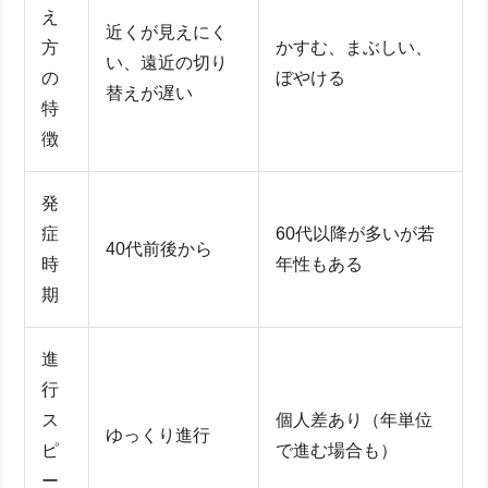
え
近くが見えにく
方
かすむ、まぶしい、
い、遠近の切り
の
ぼやける
替えが遅い
特
徴
発
症
60代以降が多いが若
40代前後から
時
年性もある
期
進
行
ス
個人差あり（年単位
ゆっくり進行
ピ
で進む場合も）
ー