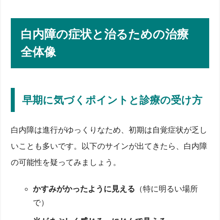
老眼と白内障の関係・違いを徹底解説
白内障の症状と治るための治療
老眼と白内障の関係とは？加齢で起こる2つの病気
全体像
症状と見え方の違いをチェック
放置すると生活にどんな支障が出る？
眼科診療の流れと対応について
老眼になる時期と進行のしくみ
早期に気づくポイントと診療の受け方
いつ老眼になる？年齢と時間経過の目安
ピント調節の焦点が合わなくなる原因
コンタクトレンズ・メガネでの矯正方法
白内障は進行がゆっくりなため、初期は自覚症状が乏し
白内障の症状と治るための治療全体像
いことも多いです。以下のサインが出てきたら、白内障
早期に気づくポイントと診療の受け方
白内障・老眼は治る？生活改善と治療
の可能性を疑ってみましょう。
手術・眼内レンズ挿入の流れ
白内障手術後に老眼鏡が必要？単焦点レンズ選択のポ
かすみがかったように見える
（特に明るい場所
イント
で）
白内障手術後に起きる見え方の変化
単焦点レンズ vs 多焦点レンズで老眼鏡が必要か