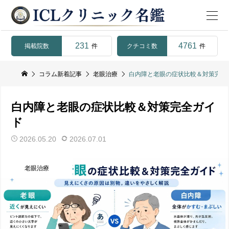
231
4761
掲載院数
クチコミ数
件
件
コラム新着記事
老眼治療
白内障と老眼の症状比較＆対策完全
白内障と老眼の症状比較＆対策完全ガイ
ド
2026.05.20
2026.07.01
老眼治療