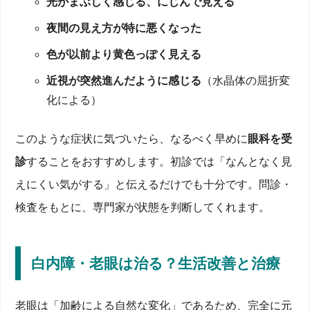
光がまぶしく感じる、にじんで見える
手術後に老眼鏡が必要になるケースと度数の選び方
老眼・白内障を同時に治す最新治療法と老眼手術費用
夜間の見え方が特に悪くなった
老眼手術費用の目安と保険適用
色が以前より黄色っぽく見える
レーシック・多焦点眼内レンズなど治療法の比較
日帰り手術という選択肢
近視が突然進んだように感じる
（水晶体の屈折変
メガネ・コンタクトレンズ・眼内レンズの違いと選び
化による）
方
老眼鏡・メガネの度数調整ポイント
このような症状に気づいたら、なるべく早めに
眼科を受
コンタクトレンズで焦点を補正する方法
眼内レンズ挿入のメリット・デメリット
診
することをおすすめします。初診では「なんとなく見
クリニック選びと予約・診療時間のコツ
えにくい気がする」と伝えるだけでも十分です。問診・
信頼できる眼科クリニックの見極め方
検査をもとに、専門家が状態を判断してくれます。
診療時間・手術時間のスケジュール感
口コミだけに頼らない賢い予約法
まとめ｜老眼と白内障のベスト対策は早期診療と適切
な治療
白内障・老眼は治る？生活改善と治療
老眼は「加齢による自然な変化」であるため、完全に元