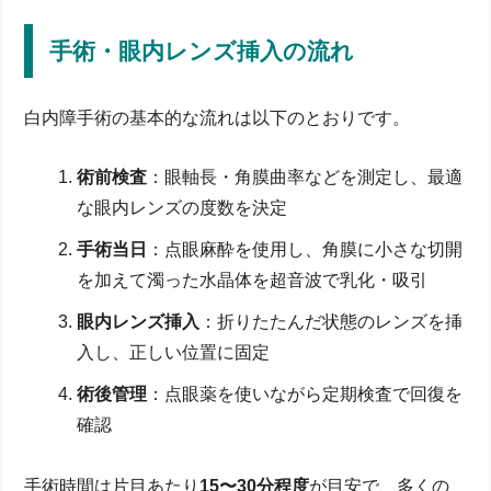
手術・眼内レンズ挿入の流れ
白内障手術の基本的な流れは以下のとおりです。
術前検査
：眼軸長・角膜曲率などを測定し、最適
な眼内レンズの度数を決定
手術当日
：点眼麻酔を使用し、角膜に小さな切開
を加えて濁った水晶体を超音波で乳化・吸引
眼内レンズ挿入
：折りたたんだ状態のレンズを挿
入し、正しい位置に固定
術後管理
：点眼薬を使いながら定期検査で回復を
確認
手術時間は片目あたり
15〜30分程度
が目安で、多くの