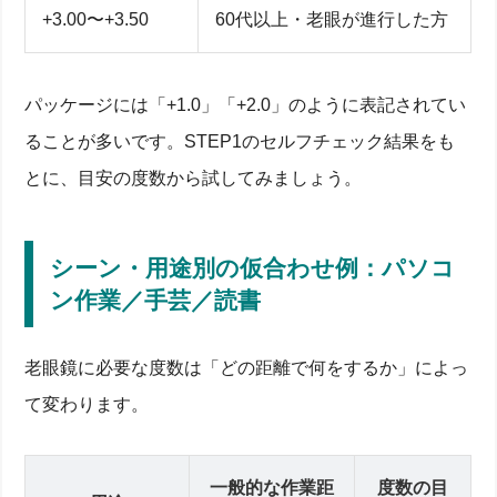
+3.00〜+3.50
60代以上・老眼が進行した方
眼科・クリニックで受ける視力検査とメガネ処方の
流れ
近視がある人の遠近両用レンズが必要になるケース
費用・予約・製作期間の目安と医師への質問リスト
パッケージには「+1.0」「+2.0」のように表記されてい
STEP4 おしゃれに差がつくフレームデザインとサイ
ズ選び
ることが多いです。STEP1のセルフチェック結果をも
顔型別に似合うフレームデザインと印象アップのコ
とに、目安の度数から試してみましょう。
ツ
ビジネス・外出・室内シーンで使い分けるレンズ機
能
軽量素材で負担を減らすサイズ選びと調整方法
シーン・用途別の仮合わせ例：パソコ
STEP5 合わなくなったときの度数進行対策と治療方
ン作業／手芸／読書
法
度数が合わないサインとレンズ交換の目安
老眼鏡に必要な度数は「どの距離で何をするか」によっ
最新レーシック・多焦点レンズ手術の特徴と選び方
日常生活で進行を緩やかにする目のケア習慣
て変わります。
まとめ＆Q&A：老眼鏡度数選びでよくある疑問
一般的な作業距
度数の目