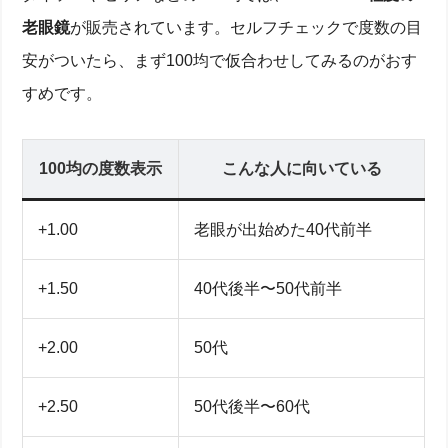
老眼鏡
が販売されています。セルフチェックで度数の目
まず知っておきたい！老眼の症状と老眼鏡度数の基礎
安がついたら、まず100均で仮合わせしてみるのがおす
知識
すめです。
加齢で進行するピント調節の仕組みと代表的な症状
近点距離でわかる現在の度数と老眼進行ステージ
年齢別・度数目安表で自分のおおよその位置を確認
STEP1 セルフチェック＆調べ方：自宅でできる度数
100均の度数表示
こんな人に向いている
測定
新聞とスマホでできる1以下〜2.0までの近点テスト
+1.00
老眼が出始めた40代前半
A4シート活用！左右それぞれの度数を調べる簡単な
方法
セルフチェック結果を記録するコツと注意点
+1.50
40代後半〜50代前半
STEP2 100均老眼鏡を使った仮合わせ：目安と注意点
100均の度数表示を読み解く早見表と選び方
+2.00
50代
シーン・用途別の仮合わせ例：パソコン作業／手芸
／読書
合わないと感じたら買い替えるタイミングと進行サ
+2.50
50代後半〜60代
イン
STEP3 クリニックでの正確な度数の選び方