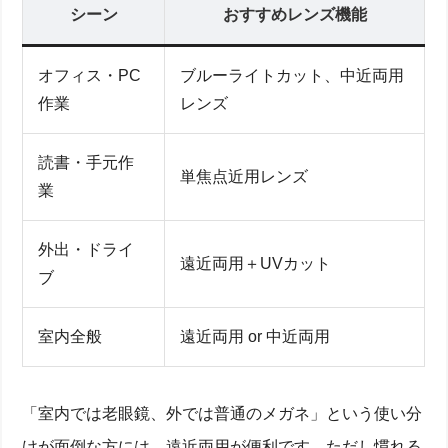
シーン
おすすめレンズ機能
オフィス・PC
ブルーライトカット、中近両用
作業
レンズ
読書・手元作
単焦点近用レンズ
業
外出・ドライ
遠近両用＋UVカット
ブ
室内全般
遠近両用 or 中近両用
「室内では老眼鏡、外では普通のメガネ」という使い分
けが面倒な方には、遠近両用が便利です。ただし慣れる