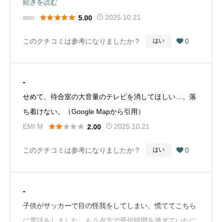
続きを読む
い人もいるかも。入り口は注意が必要。ホームページに





son
2025.10.21
5.00
は10時前はエレベーターのみ稼働でヤオコー近くのエレ
このクチコミは参考になりましたか？
0
はい

ベーターで3階へとありますが動いていませんでした。
※ユニクロ側のエレベーターのみ稼働していて、一度建
物外側を通り移動とのことで10時のエレベーター稼働を
-
待ちました。（Google Mapから引用）
せめて、待合室の大音量のテレビを消してほしい…。落
ち着けない。（Google Mapから引用）





EMI M
2025.10.21
2.00
このクチコミは参考になりましたか？
0
はい

-
子供がサッカーで目の怪我をしてしまい、慌ててこちら
に電話をしました。もう夕方で受付時間を過ぎていたに