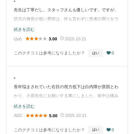
-
先生は丁寧だし、スタッフさんも優しいです。ですが、
坊主の身長が低い男性は、何も言わずに患者の周りをウ
ロウロした挙句、床に落ちていたパッキンを水で軽く洗
続きを読む
ってそのまま機器に付けたり、メガネを預かろうとせず





ゆめ
2025.10.21
3.00
新しいメガネをほいと渡して検査させたり、声掛けも不
このクチコミは参考になりましたか？
0
はい

十分でモゴモゴしていて何言ってるかわからないしで接
客しないほうが良いのではないか...と心配になります。
他の方は丁寧なだけにそこだけが残念です。（Google
-
Mapから引用）
長年悩まされていた右目の視力低下は白内障が原因とわ
かり、小原先生にお願いする事にしました。術中は痛み
もなかったうえ、術後は今までの症状が全くなくなりと
続きを読む
ても快適に過ごす事ができています。夜の車の運転も安





ADC
2025.10.21
5.00
心してできるようになりました。ありがとうございまし
このクチコミは参考になりましたか？
0
はい

た。（Google Mapから引用）