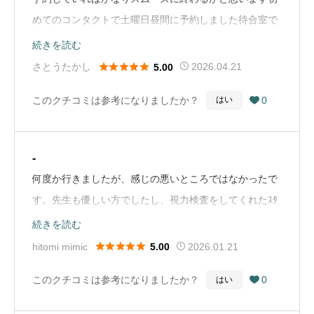
めてのコンタクトで土曜日昼間に予約しました待合室で
混雑していましたが1時間もかからず会計まで終わりま
続きを読む
した対応される方も先生も親切でよかったです（Google





さとうたかし
2026.04.21
5.00
Mapから引用）
このクチコミは参考になりましたか？
0
はい

-
何度か行きましたが、感じの悪いところではなかったで
す。先生も優しい方でしたし、視力検査をしてくれたｽﾀ
ｯﾌの方たちも感じが良かったです。ただ人気があるため
続きを読む
か、ﾈｯﾄ予約したけど診察までに30分位待ちました(；´∀





hitomi mimic
2026.01.21
5.00
｀)（Google Mapから引用）
このクチコミは参考になりましたか？
0
はい
