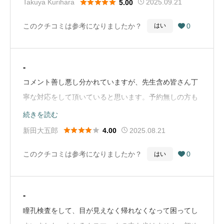





Takuya Kurihara
2025.09.21
5.00
た。最新の設備を誇っているようで、実際、通常であれ
このクチコミは参考になりましたか？
0
はい

ば2日かけて検査するところが、その日のうちに終わる
など、こちらにも恩恵がありました。ありがとうござい
ました。（Google Mapから引用）
-
コメント善し悪し分かれていますが、先生含め皆さん丁
寧な対応をして頂いていると思います。予約無しの方も
多くいるようですが、場所が良いので混雑は覚悟してい
続きを読む
きましょう。今回は子供の検査で利用しました。10時の





新田大五郎
2025.08.21
4.00
予約で終わり時間が12時を過ぎてしまいましたが、新患
このクチコミは参考になりましたか？
0
はい

を受けながらで、自分が逆の立場に立ったとき、有り難
いと思います。自分は６月に飛蚊症の検査を受けました
が、全行程に問題無かったです。これからも何かあれば
-
利用していく予定です。（2025年8月）（Google Mapか
瞳孔検査をして、目が見えなく帰れなくなって困ってし
ら引用）