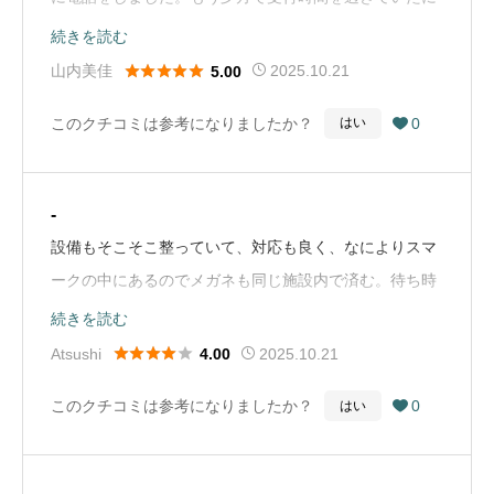
もかかわらず、とても快く受け入れてくださり、大変あ
続きを読む
りがたいと思いました。緊急手術にも対応しているとの





山内美佳
2025.10.21
5.00
ことで、こういう時にはとても心強いと感じました。
このクチコミは参考になりましたか？
0
はい

（Google Mapから引用）
-
設備もそこそこ整っていて、対応も良く、なによりスマ
ークの中にあるのでメガネも同じ施設内で済む。待ち時
間はあまり無いが、万一あっても時間潰すのは簡単。予
続きを読む
約時間よりも早めに着いたとしても困らないし。いろん





Atsushi
2025.10.21
4.00
な面で良い。もちろん眼科としても。（Google Mapか
このクチコミは参考になりましたか？
0
はい

ら引用）