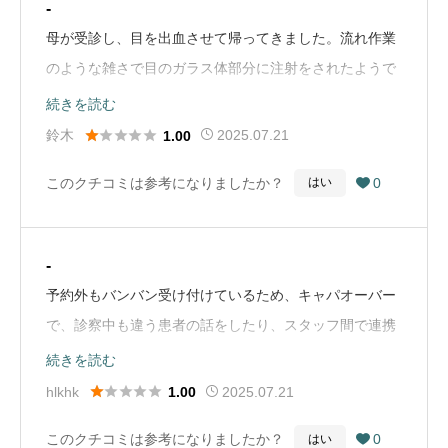
-
母が受診し、目を出血させて帰ってきました。流れ作業
のような雑さで目のガラス体部分に注射をされたようで
す。治療中に異常を感じ、その場で質問しても看護師に
続きを読む
黙ってくださいと言われたみたいです。多くの実績があ





鈴木
2025.07.21
1.00
るようですが、あの流れ作業であれば数をこなせるのは
このクチコミは参考になりましたか？
0
はい

当然だな、と思います。注射の効果はなく（異常な出血
をしてるので当然ですが）、後日のレーザー治療を勧め
られました。予約したレーザー治療に行ったところ、先
-
生が急な出張で対応できず。相談の日にしましょうかと
予約外もバンバン受け付けているため、キャパオーバー
看護師に言われ、治療は進まず帰ってきました。親戚の
で、診察中も違う患者の話をしたり、スタッフ間で連携
医師に聞いたところ、受診は辞めた方がいいと言われま
も取れていないせいで検査をやり直したり、患者に迷惑
続きを読む
した。母には別の病院を勧めました。（Google Mapか
がかかっています。それをなんとも思わないような人た





hlkhk
2025.07.21
1.00
ら引用）
ちが働いています。予約時間を守れない予約制なんか辞
このクチコミは参考になりましたか？
0
はい

めてほしいです。（Google Mapから引用）