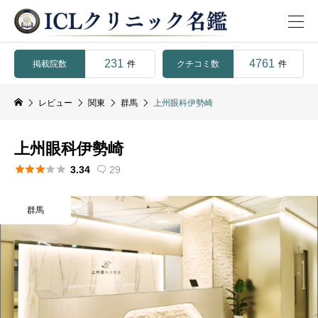
231
4761
掲載院数
クチコミ数
件
件
レビュー
関東
群馬
上州眼科伊勢崎
上州眼科伊勢崎





3.34
29

群馬