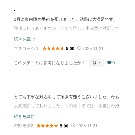
-
2月に白内障の手術を受けました。結果は大満足です。
評価は色々ありますが、とても忙しい中真摯に対応して
頂いて先生、スタッフの方には本当に感謝してます。あ
続きを読む
りがとうございました。（Google Mapから引用）





マスコッシユ
2025.11.21
5.00
このクチコミは参考になりましたか？
0
はい

-
とても丁寧な対応をして頂き有難うございました。母も
大変感謝しておりました。白内障手術では、本当に母娘
共々緊張しておりましたが、術後の経過には母も大満足
続きを読む
しており、私ども安堵しております。感謝しかありませ





村野奈緒2
2025.11.21
5.00
ん。（Google Mapから引用）