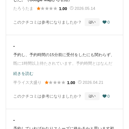





たろうたま
2026.05.14
1.00
このクチコミは参考になりましたか？
0
はい

-
予約し、予約時間の15分前に受付をしたにも関わらず、
既に1時間以上待たされています。予約時間とはなんだ
ったのか、事前に電話で終了見込み時間も聞いていたの
続きを読む
に全く意味がありません。周りのお客様もそのような感





半ライス大盛り
2026.04.21
1.00
じで長く待たされているようで、不満が漏れてます。
このクチコミは参考になりましたか？
0
はい

（Google Mapから引用）
-
予約していればかなりスムーズに終わるかと思います初