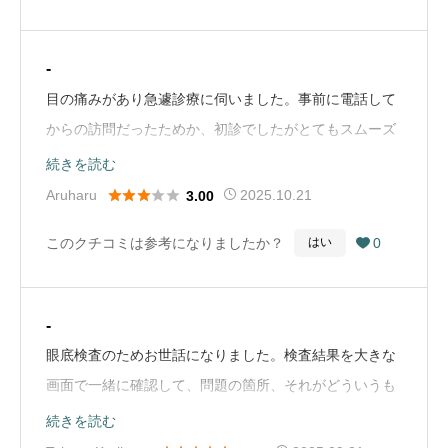
-
目の痛みがあり急遽診療に伺いました。事前に電話して
からの訪問だったためか、初診でしたがとてもスムーズ
に受診でき、受付の方の対応も良かったです。目薬を出
続きを読む
してもらい無事に完治しました。2025/7月追記先日1年





Aruharu
2025.10.21
3.00
ぶりくらいで事前に予約し受信しましたが、世間的に子
このクチコミは参考になりましたか？
0
はい

供たちの夏休み期間になったためか混雑しており、予約
したにも関わらず入店から呼ばれるまで40分ほど待ちま
した。どうやら飛び込みのお客さんも合間に対応してい
-
るようですが、では予約している意味は…？？予約して
眼底検査のためお世話になりました。検査結果を大きな
もこれだけ待たされるなら、それも見越して予約した方
画面で一緒に確認して、問題の箇所、それがどういうも
が良いんですかね。（Google Mapから引用）
のか、それ以外にもこちらの質問にはっきりとお答えし
続きを読む
ていただけたので、検査してよかったと感じられまし