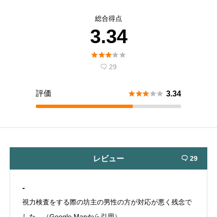
総合得点
3.34





29

評価





3.34
レビュー
29

-
視力検査をする際の坊主の男性の方が対応が悪く残念で
した。（Google Mapから引用）