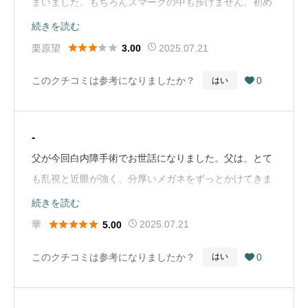
まいました。もちろんスマークの中も歩けません。初め
てだったので分かりませんでした…数時間してから帰宅
続きを読む
しました。普通は運転するか？聞いたり、後日。家族と





栗原望
2025.07.21
3.00
一緒に来て下さいなどの説明をしますよね？受付・先生
このクチコミは参考になりましたか？
0
はい

も対応は良かったのですが…（Google Mapから引用）
-
父が今回白内障手術でお世話になりました。父は、とて
も乱視と近眼が強く、分厚いメガネをずっとかけてきま
した。手術後、メガネを掛けなくても、ウソのように遠
続きを読む
くがくっきり綺麗に見えると、とても喜んでいます。乱





華
2025.07.21
5.00
視がなくなったので、よりくっきり見えるのだと先生か
このクチコミは参考になりましたか？
0
はい

ら説明がありました。あまりに父が感動していたので、
思わず投稿してみました。（Google Mapから引用）