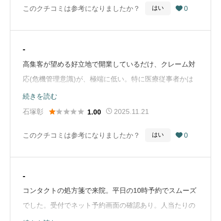
このクチコミは参考になりましたか？
0
はい

-
高集客が望める好立地で開業しているだけ、クレーム対
応(危機管理意識)が、極端に低い。特に医療従事者かは
不明だが、感じの悪い女性が1人いる(1人色の違う----)そ
続きを読む
れと医療従事者(ナース)とそれ以外の人(事務員)のユニフ





石塚彰
2025.11.21
1.00
ォームが同じである明確判断出来る為、医療従事者と事
このクチコミは参考になりましたか？
0
はい

務員の制服は分けた方が良い(狭義的には事務員は、医療
従事者ではない)（Google Mapから引用）
-
コンタクトの処方箋で来院。平日の10時予約でスムーズ
でした。受付でネット予約画面の確認あり。人当たりの
良い感じの先生で、受付や検査員は人によっては合わな