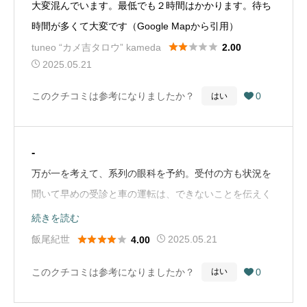
大変混んでいます。最低でも２時間はかかります。待ち
時間が長い。担当医がコロコロ変わる。症状に応じて振
時間が多くて大変です（Google Mapから引用）
り分けているのか？希望すれば担当医を変えてもらえ





tuneo “カメ吉タロウ” kameda
2.00
る。●つまり、機械的な定期検査はここでも良いと思
2025.05.21
う。手術となると、そのときの担当医が信頼できるかど
このクチコミは参考になりましたか？
0
はい

うか。私の例では、眼底検査を良く見て頂いた担当医で
網膜剥離でレーザーお願いし経過は良好。しかしその担
当医の方は、手術後に別の病院に異動になりもういな
-
い。（Google Mapから引用）
万が一を考えて、系列の眼科を予約。受付の方も状況を
聞いて早めの受診と車の運転は、できないことを伝えく
ださいました。検査の結果やはり手術が必要と、こちら
続きを読む
をすぐ紹介していただき、検査と診察、手術の説明があ





飯尾紀世
2025.05.21
4.00
りました。緊急でオペをしていただきました。検査に、
このクチコミは参考になりましたか？
0
はい

時間もかかり、診察する患者さんも多いですし、更にそ
の後のオペに、翌日の術後の診察と、先生も看護師さん