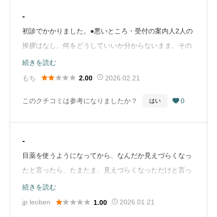
-
初診でかかりました。●悪いところ・受付の案内人2人の
挨拶はなし。何をどうしていいか分からないまま、その
方たちのもとを通り過ぎると「受付こちらです！」と。
続きを読む
自動ドアから入ってきた患者には「受付こちらです」的





もち
2026.02.21
2.00
な一言あると分かりやすくていいなと思いました。・フ
このクチコミは参考になりましたか？
0
はい

ァイルが手荷物になる。最後に診療した内容の紙をファ
イルに綴ってもらえるみたいですが、電車できていたの
で手荷物になります。●良いところ・設備が整ってる・
-
現状の視力や使ってるメガネが合ってるか診断してくれ
目薬を使うようになってから、なんだか見えづらくなっ
る（Google Mapから引用）
たと言ったら、たまたま、見えづらくなっただけと言っ
て検査無し。(T医師)目の調子が悪いのに、検査しないお
続きを読む
医者さん信用できますか⁇これ以上、当てにして通うと





jp leoben
2026.01.21
1.00
目がますます悪くなりそう。（Google Mapから引用）