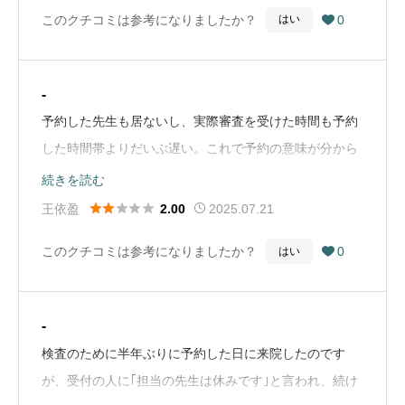
このクチコミは参考になりましたか？
0
はい

-
予約した先生も居ないし、実際審査を受けた時間も予約
した時間帯よりだいぶ遅い。これで予約の意味が分から
なくなるわ。（Google Mapから引用）
続きを読む





王依盈
2025.07.21
2.00
このクチコミは参考になりましたか？
0
はい

-
検査のために半年ぶりに予約した日に来院したのです
が、受付の人に｢担当の先生は休みです｣と言われ、続け