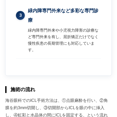
緑内障専門外来など多彩な専門診
3
療
緑内障専門外来や小児視力障害の診療な
ど専門外来を有し、屈折矯正だけでなく
慢性疾患の長期管理にも対応していま
す。
施術の流れ
海谷眼科でのICL手術方法は、①点眼麻酔を行い、②角
膜を約3mm切開し、③切開部からICLを眼の中に挿入
し、④虹彩と水晶体の間にICLを固定する、という流れ