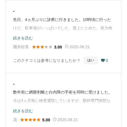
には行かないことにしました。（Google Mapから引
-
用）
先日、4ヵ月ぶりに診察に行きました。10時頃に行った
けど、駐車場がいっぱいでした。屋上にとめた。視力検
査も予定より50分くらい遅れてました。診察の先生の所
続きを読む
も混んでいて、予約時間になっても、順番が来なくて、





國井好美
2025.08.21
3.00
かなりまたされました。診察、終わって帰るときは2時
このクチコミは参考になりましたか？
0
はい

近くになりました。久しぶりに、混んでいましたよ。待
ってる時間が長すぎて疲れました。（Google Mapから
引用）
-
数年前に網膜剥離と白内障の手術を同時に受けました。
今は3ヵ月毎に検査通院していますが、眼科専門病院な
ので検査機器が充実していて安心感があります。
続きを読む
（Google Mapから引用）





茂
2025.08.21
5.00