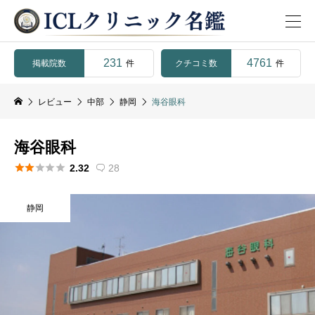
231
4761
掲載院数
クチコミ数
件
件
レビュー
中部
静岡
海谷眼科
海谷眼科





2.32
28

静岡