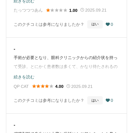
続きを読む
い切ってすぐに取りに行けますか？そんな暇じゃないん





たっつつつあん
2025.09.21
1.00
ですけどいつでも取りに来れると思ってるんですかね。
このクチコミは参考になりましたか？
0
はい

他にも薬を使っているのですが、ストックがある薬は処
方できるらしく無くなりそうな薬は処方できないと言わ
れその説明を求めても「無くなってから来てください」
-
と押し切られました。呆れます。星１つも付けたくない
手術が必要となり、眼科クリニックからの紹介状を持っ
眼科です。（Google Mapから引用）
て受診。とにかく患者数は多くて、かなり待たされるの
は覚悟した方がいい。看護師ほか、スタッフの皆さん親
続きを読む
切で良かった。あとは手術が成功することを祈るのみ。





QP CAT
2025.09.21
4.00
（Google Mapから引用）
このクチコミは参考になりましたか？
0
はい

-