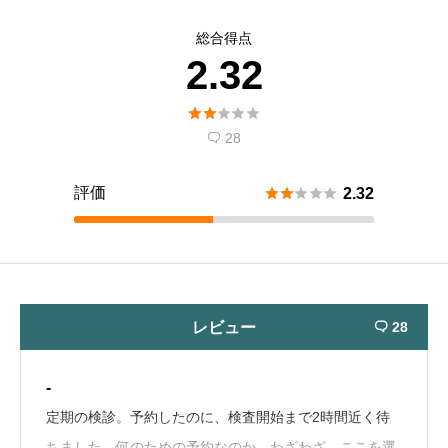
総合得点
2.32





28

評価





2.32
レビュー
28

-
定期の検診。予約したのに、検査開始まで2時間近く待
ちました。何のための予約なのか。わざわざ、ここを選