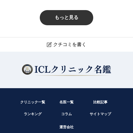
検査技師さん、みなさん丁寧な対応でありがたいです。
時々朝一診察のベテランの先生は、なるほどベテランら
もっと見る
しい対応でした（笑）でも、ほかの方々には、とても親
切にしていただき感謝しています。（Google Mapから
引用）
クチコミを書く

海谷眼科
現在クチコミは投稿できません。
クリニック一覧
名医一覧
比較記事
ランキング
コラム
サイトマップ
運営会社