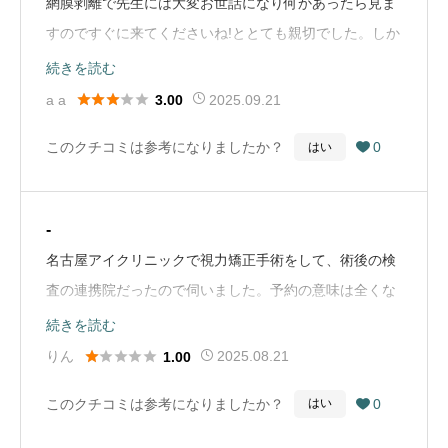
網膜剥離で先生には大変お世話になり何かあったら見ま
すのですぐに来てくださいね!ととても親切でした。しか
し受付の対応がひどい。「空いてない来月にならないと
続きを読む
空きがない」と一点張り。じゃあこの日はどうでしょう





a a
2025.09.21
3.00
か?お客様のご都合のいい日程などはありますか?など聞
このクチコミは参考になりましたか？
0
はい

けば済む話。なんのための受付?電話応対なんとかして
ください。（Google Mapから引用）
-
名古屋アイクリニックで視力矯正手術をして、術後の検
査の連携院だったので伺いました。予約の意味は全くな
いです。古臭い快適さゼロの待合室で、待ち時間も教え
続きを読む
てもらえず、4時間以上待ちました。本を2冊持っていっ





りん
2025.08.21
1.00
て、読み終わってまだ時間が余りました。もう一度言い
このクチコミは参考になりましたか？
0
はい

ますが、時間指定で予約してるんですよ？笑名古屋に行
って帰れるじゃないか！！ということで、二度とこちら