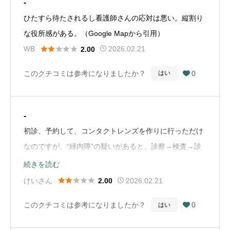
-
ひたすら待たされるし看護師さんの応対は悪い。縦割り
な役所感がある。（Google Mapから引用）





WB
2026.02.21
2.00
このクチコミは参考になりましたか？
0
はい

-
初診、予約して、コンタクトレンズを作りに行っただけ
なのですが、“緑内障”の疑いがあると、診察→検査→診
察で、4時間かかりました！結局、コンタクトレンズ
続きを読む
は、そのままで良いとのこと。とにかく、全てにおい





けいさん
2026.02.21
2.00
て、待ち時間が長すぎです。疲れました。待合室は、総
このクチコミは参考になりましたか？
0
はい

合病院のようです。（Google Mapから引用）