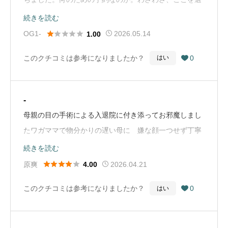
ばなくても良いかなと思います。（Google Mapから引
続きを読む
用）





OG1-
2026.05.14
1.00
このクチコミは参考になりましたか？
0
はい

-
母親の目の手術による入退院に付き添ってお邪魔しまし
たワガママで物分かりの遅い母に 嫌な顔一つせず丁寧
に接していただき ありがたくも申し訳なかったです丁
続きを読む
寧な対応 ありがとうございました（Google Mapから





原爽
2026.04.21
4.00
引用）
このクチコミは参考になりましたか？
0
はい
