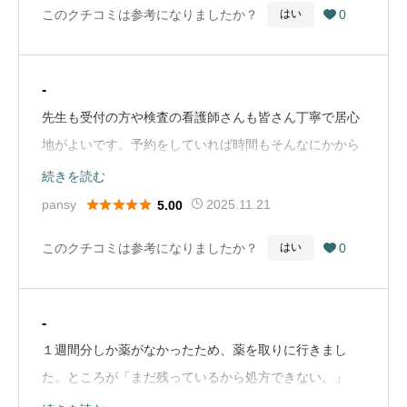
このクチコミは参考になりましたか？
0
はい

-
先生も受付の方や検査の看護師さんも皆さん丁寧で居心
地がよいです。予約をしていれば時間もそんなにかから
ず、終わります。信頼できる病院です。（Google Map
続きを読む
から引用）





pansy
2025.11.21
5.00
このクチコミは参考になりましたか？
0
はい

-
１週間分しか薬がなかったため、薬を取りに行きまし
た。ところが「まだ残っているから処方できない。」
「使い切ってから来てください」と断られました。薬使