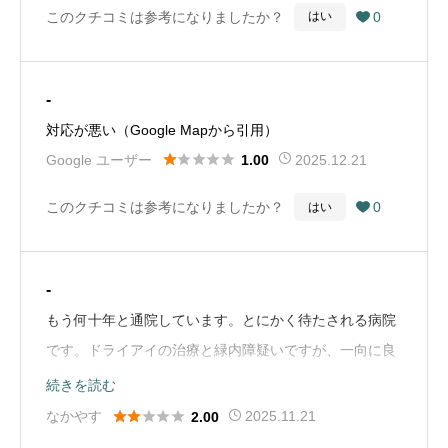
このクチコミは参考になりましたか？
0
はい

-
対応が悪い（Google Mapから引用）





Google ユーザー
2025.12.21
1.00
このクチコミは参考になりましたか？
0
はい

-
もう何十年と通院しています。とにかく待たされる病院
です。ドライアイの治療と緑内障疑いですが、一向に良
くならないし、主治医もコロコロ変わります。地元でも
続きを読む
新しく眼科が出来ているので、転院を検討しています。





なかやす
2025.11.21
2.00
（Google Mapから引用）