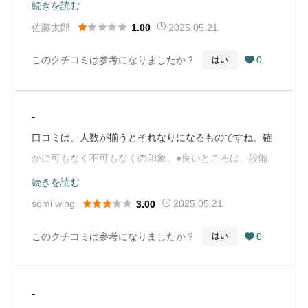
ざまに｢そちらが当院に電話してくれれば、先生が休み
続きを読む
のことを教えたのに｣と上から目線で言われました。





佐藤太郎
2025.05.21
1.00
は？先生が休みなのは病院側の都合なのに、なぜ患者が
このクチコミは参考になりましたか？
0
はい

確認の電話しないといけないのか。普通は病院側が患者
に連絡するでしょ。（Google Mapから引用）
-
口コミは、人数が揃うとそれなりになるものですね。確
かに可もなく不可もなくの印象。●良いところは、設備
が充実しており、毎回の医師見解付きの検査結果データ
続きを読む
を渡され患者がファイルに閉じて経過を管理できる点。





somi wing
2025.05.21
3.00
転院等に活用可。担当医が変わってもちゃんと共有され
このクチコミは参考になりましたか？
0
はい

る。検査自体は、ストレスを感じない待ち時間。●悪い
ところは、担当医によって運命が決まるところ。眼底検
査もじっくり観察する医師とそうでない医師がいる。人
-
気がある担当医だと待ち時間が長い。多くはここの待ち