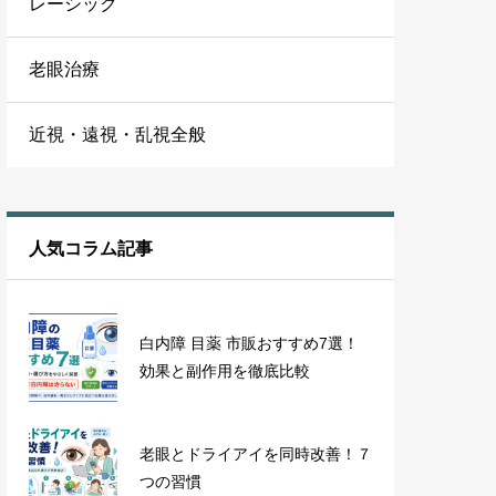
レーシック
老眼治療
近視・遠視・乱視全般
人気コラム記事
白内障 目薬 市販おすすめ7選！
効果と副作用を徹底比較
老眼とドライアイを同時改善！７
つの習慣