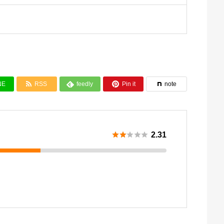


NE
RSS
feedly
Pin it
note






2.31