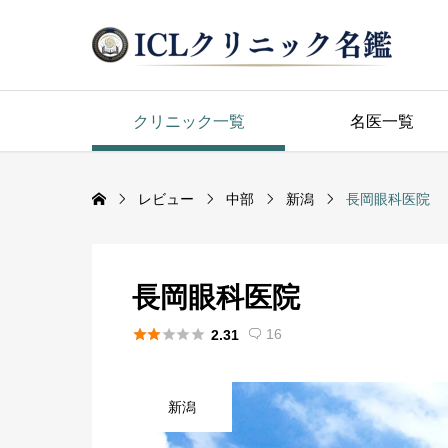
クリニック一覧
名医一覧
レビュー
中部
新潟
長岡眼科医院
長岡眼科医院





16
2.31

新潟