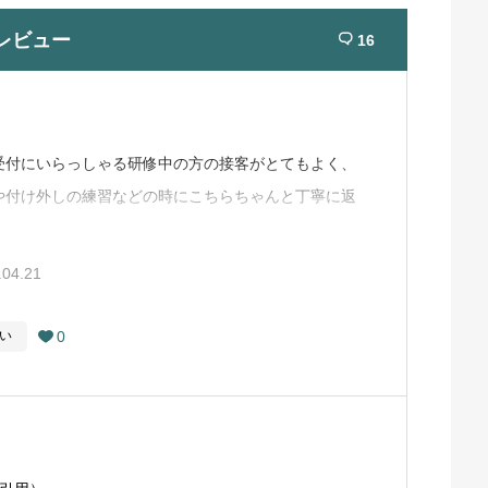
レビュー
16

受付にいらっしゃる研修中の方の接客がとてもよく、
や付け外しの練習などの時にこちらちゃんと丁寧に返
な対応をすればスタッフの方も丁寧に接していただけ
ナーや接し方があまり良くないのだと思います。付け
.04.21
しづらいなと思いましたが、自分が丁寧に接すること
れなどが溜まってたり、他のお客さんのストレスなど
0
い

なども優しくなっていたので皆さん当たり前ですがス
う。そうすることでスタッフの方も気持ちよく接する
れるので心がけましょう。僕がまだまだ未熟の次高一
はとても良い接客に見えました。他の方にもおすすめ