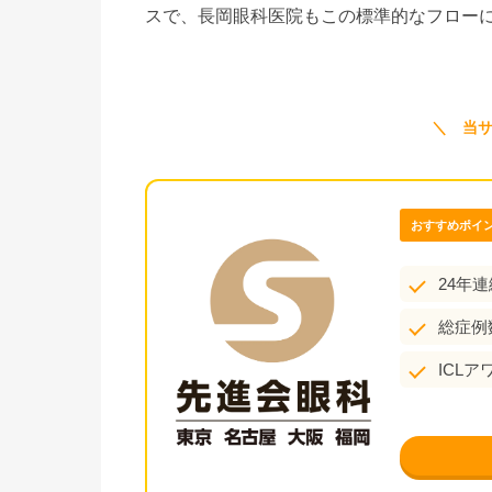
スで、長岡眼科医院もこの標準的なフロー
＼ 当
おすすめポイ
24年
総症例
ICL