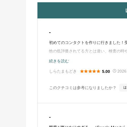
-
初めてのコンタクトを作りに行きました！
他の低評価されてる方とは違い、検査の時
事したり、当たり前のマナーを守った丁寧
続きを読む
るので低評価をしている方はそのようなマ





しらたまもどき
2026
5.00
外しの際のスタッフは最初少し圧あり、接
で優しく、丁寧に教えてくださったので疲
このクチコミは参考になりましたか？
は
があったのだと思います。他の方への対応
タッフの方と対等な接し方を心がけましょ
ことができますし、お互い気持ちよく終わ
-
になる子供だからかもしれませんが僕から