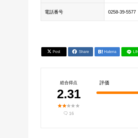
電話番号
0258-39-5577


Post
Share

Hatena
LI
総合得点
評価
2.31





16
