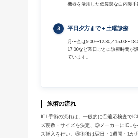
機器を活用した低侵襲な白内障手
平日夕方まで＋土曜診療
3
月〜金は9:00〜12:30／15:00〜18
17:00など曜日ごとに診療時間
ています。
施術の流れ
ICL手術の流れは、一般的に①適応検査でI
ズ度数・サイズを決定、③メーカーにICL
ズ挿入を行い、⑤術後は翌日・1週間・1か