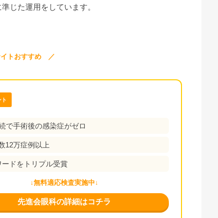
に準じた運用をしています。
サイトおすすめ ／
ント
連続で手術後の感染症がゼロ
数12万症例以上
アワードをトリプル受賞
↓無料適応検査実施中↓
先進会眼科の詳細はコチラ