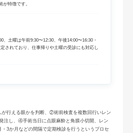
術が特徴です。
:00、土曜は午前9:30〜12:30、午後14:00〜16:30・
が設定されており、仕事帰りや土曜の受診にも対応し
CLが行える眼かを判断、②術前検査を複数回行いレン
を発注し、④手術当日に点眼麻酔と角膜小切開、レン
月・3か月などの間隔で定期検診を行うというプロセ