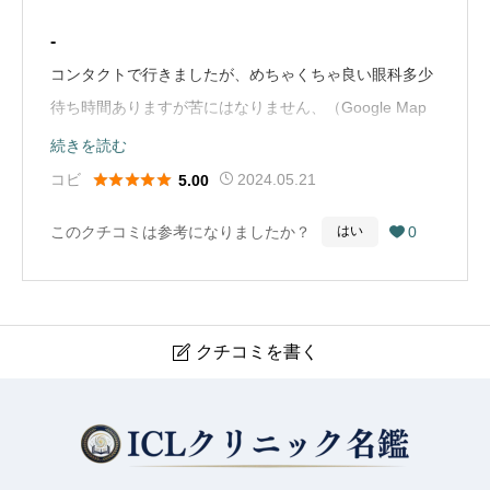
-
コンタクトで行きましたが、めちゃくちゃ良い眼科多少
待ち時間ありますが苦にはなりません、（Google Map
から引用）
続きを読む





コビ
2024.05.21
5.00
このクチコミは参考になりましたか？
0
はい

クチコミを書く

岡本眼科
現在クチコミは投稿できません。