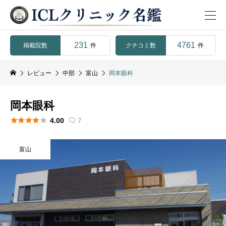
231
4761
掲載院数
クチコミ数
件
件
レビュー
中部
富山
岡本眼科
岡本眼科





4.00
7

富山