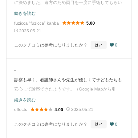
に決めました。遠方のため両目を一度に手術してもらい
ましたが、口コミ通りスタッフの方々の対応もよく、手
続きを読む
術も予定時間より早く終わり、経過も順調です。待ち時





fuzicca “fuzicca” kanba
5.00
間も少ないです。費用もとても安くて助かりました。自
2025.05.21
分も乱視と近視に老眼が入って、とても見えにくくなっ
このクチコミは参考になりましたか？
0
はい

て来たので焦点深度拡張型自然視覚レンズという、保険
外のレンズを入れたいなぁと思案中です。両目で60万く
らいと聞きました。余裕のあるタイミングで、と思って
-
います。（Google Mapから引用）
診察も早く、看護師さんや先生が優しくて子どもたちも
安心して診察できたようです。（Google Mapから引
用）
続きを読む





effects
2025.05.21
4.00
このクチコミは参考になりましたか？
0
はい
