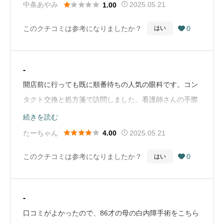
れがっかり（Google Mapから引用）





中条あやみ
2025.05.21
1.00
このクチコミは参考になりましたか？
0
はい

-
開店前に行っても既に順番待ちの人気の眼科です。コン
タクト交換と処方箋で訪問しました。看護師さんの手際
が良くテキパキと診察と検査が進んでいくので待ち時間
続きを読む
は少ないです。先生もやさしいです。また伺います。





たーちゃん
2025.05.21
4.00
（Google Mapから引用）
このクチコミは参考になりましたか？
0
はい

-
口コミがよかったので、86才の母の白内障手術をこちら