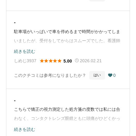
-
駐車場がいっぱいで車を停めるまで時間がかかってしま
いましたが、受付をしてからはスムーズでした。看護師
さんたちの手際もよく丁寧でとても良かったです。先生
続きを読む
は少し早口で最初上手く聞き取れませんでしたwまた機





しめじ3937
2026.02.21
5.00
会がありましたらお世話になろうと思います。（Google
このクチコミは参考になりましたか？
0
はい

Mapから引用）
-
こちらで矯正の視力測定した処方箋の度数では私には合
わなく、コンタクトレンズ眼鏡ともに頭痛がひどくかっ
たです。再度来院するも謝罪もなく、また適当な対応さ
続きを読む