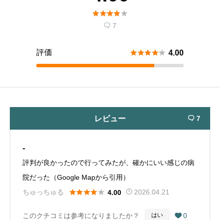





7

評価





4.00
レビュー
7

-
評判が良かったので行ってみたが、確かにいい感じの病
院だった（Google Mapから引用）





ちゅっちゅる
2026.04.21
4.00
このクチコミは参考になりましたか？
0
はい
