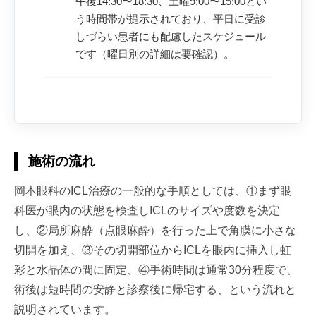
午後14:30〜18:30、土曜9:00〜15:00とい
う時間帯が提示されており、平日に受診
しづらい患者にも配慮したスケジュール
です（曜日別の詳細は要確認）。
施術の流れ
岡本眼科のICL治療の一般的な手順としては、①まず眼
科医が眼内の状態を検査しICLのサイズや度数を決定
し、②局所麻酔（点眼麻酔）を行った上で角膜に小さな
切開を加え、③その切開部位からICLを眼内に挿入し虹
彩と水晶体の間に固定、④手術時間は通常30分程度で、
術後は短時間の安静と診察後に帰宅する、という流れと
説明されています。