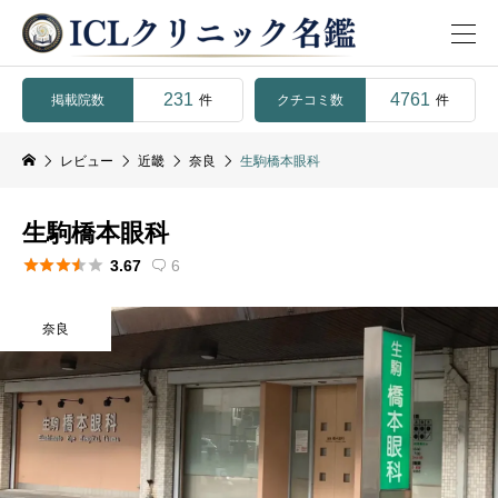
231
4761
掲載院数
クチコミ数
件
件
レビュー
近畿
奈良
生駒橋本眼科
生駒橋本眼科





3.67
6

奈良