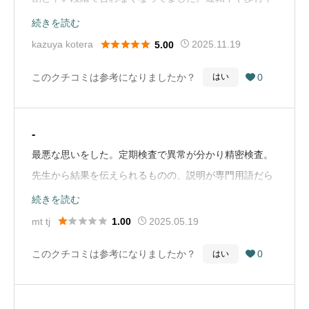
に突然ピントが合わなくなり、特に運転中に何度か危な
続きを読む
い思いをしました。なので眼科医でちゃんと検査して貰





kazuya kotera
2025.11.19
5.00
おうと思って別の病院からの帰り道に当橋本眼科医で検
このクチコミは参考になりましたか？
0
はい

眼して処方して貰い、近くのパリミキで作りました。今
まで何度も突然にピントが合わなくなって危ない思いを
した事を告げると「利き目じゃない方で眼鏡を作ってい
-
るし、右にも左にも遠くにも近くにもピントが合ってい
最悪な思いをした。定期検査で異常が分かり精密検査。
ない、つまりデタラメな状態」との説明で、これまでに
先生から結果を伝えられるものの、説明が専門用語だら
あった違和感や危険な思いについても全て事細かにその
けで分かりにくい上に早口。患者のことを全く考えてい
続きを読む
原因を説明して貰って、全てが腑に落ちました。そこの
ない一方的な話し方。質問をしても「だから！」と、と





mt tj
2025.05.19
1.00
理学療法士さんは特にコストコが悪いとかは仰っていま
ても強い口調で面倒くさそうに答えていた。そのため聞
せんでしたが、私にすれば「くっそー！騙された！」と
このクチコミは参考になりましたか？
0
はい

きたいことも全て聞くことは出来なかった。混み合って
いう気持ちです。この２日間、新調した眼鏡をずっと掛
いる時ならまだしも、平日の空いている時間をわざわざ
けていますが、なんの違和感も有りません。やっぱり、
選んで行ったにもかかわらずこの対応だったため、大変
少なくとも眼鏡を作る際の検眼と処方箋は眼科医でする