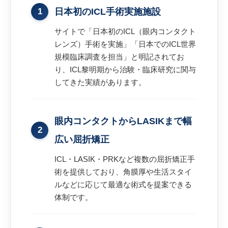
1
日本初のICL手術実施施設
サイトで「日本初のICL（眼内コンタクト
レンズ）手術を実施」「日本でのICL世界
規模臨床調査を担当」と明記されてお
り、ICL黎明期から治験・臨床研究に関与
してきた実績があります。
眼内コンタクトからLASIKまで幅
2
広い屈折矯正
ICL・LASIK・PRKなど複数の屈折矯正手
術を提供しており、角膜厚や生活スタイ
ルなどに応じて最適な術式を提案できる
体制です。