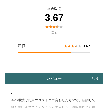
総合得点
3.67





6

評価





3.67
レビュー
6

-
今の眼鏡は門真のコストコで合わせたもので、新調して
割と早い段階で合わなくなってました。運転中や歩行中