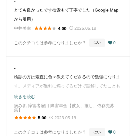
-
不愉快だった。（Google Mapから引用）
事をお勧めします。ご担当頂いた橋本眼科医の男性のス
とても良かったです検索もて丁寧でした（Google Map
タッフさん、ご丁寧な説明は大変分かりやすかったで
から引用）
す。ありがとうございました🙇（Google Mapから引





中井美幸
2025.05.19
4.00
用）
このクチコミは参考になりましたか？
0
はい

-
検診の方は素直に色々教えてくださるので勉強になりま
す。メディアが過剰に煽ってるだけで誤解してたことも
知れたので人あたりもよくて良かったです。メガネの検
続きを読む
診のスタッフさん自分で眼科開けばいいのにって思うく
病み垢 障害者雇用 障害年金【彼女、推し、依存先募
集】
らいしっかりされてます。（Google Mapから引用）





2023.05.19
5.00
このクチコミは参考になりましたか？
0
はい
