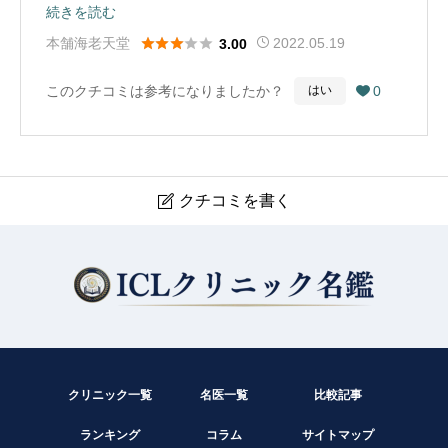
早いが慢性的症状のに対してはちょっと緩慢。毎月来さ
続きを読む
せるだけ来させて薬も処方せず「様子見ましょう」では





本舗海老天堂
2022.05.19
3.00
意味が無いので私は行くのヤメた。スタッフの対応もあ
このクチコミは参考になりましたか？
0
はい

まり感心しないので☆３。（Google Mapから引用）
クチコミを書く

生駒橋本眼科
現在クチコミは投稿できません。
クリニック一覧
名医一覧
比較記事
ランキング
コラム
サイトマップ