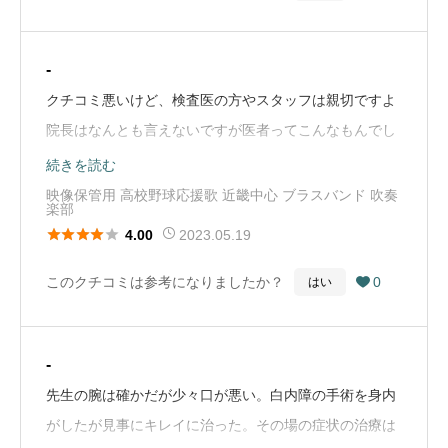
-
クチコミ悪いけど、検査医の方やスタッフは親切ですよ
院長はなんとも言えないですが医者ってこんなもんでし
ょ どんどん客回さないと…（Google Mapから引用）
続きを読む
映像保管用 高校野球応援歌 近畿中心 ブラスバンド 吹奏
楽部





2023.05.19
4.00
このクチコミは参考になりましたか？
0
はい

-
先生の腕は確かだが少々口が悪い。白内障の手術を身内
がしたが見事にキレイに治った。その場の症状の治療は