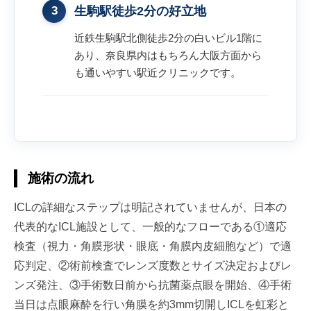
3
生駒駅徒歩2分の好立地
近鉄生駒駅北側徒歩2分の白いビル1階に
あり、奈良県内はもちろん大阪方面から
も通いやすい駅近クリニックです。
施術の流れ
ICLの詳細なステップは明記されていませんが、日本の
代表的なICL施設として、一般的なフローである①適応
検査（視力・角膜形状・眼底・角膜内皮細胞など）で適
応判定、②術前検査でレンズ度数とサイズ決定およびレ
ンズ発注、③手術数日前から抗菌薬点眼を開始、④手術
当日は点眼麻酔を行い角膜を約3mm切開しICLを虹彩と