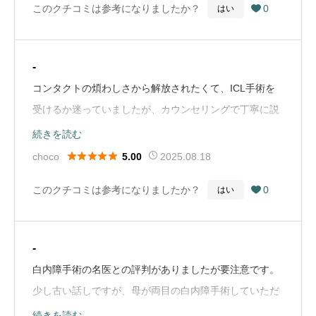
このクチコミは参考になりましたか？
0
はい

説明してるのを見てこの病院に行くのをやめましたもち
ろん執刀医からはきちんと内容の説明をされているのだ
と思いますがね院内全般にあまり清潔感が感じられませ
-
ん通院のたびに受付事務員や看護師も前の人は居なくな
コンタクトの煩わしさから解放されたくて、ICL手術を
り入れ替わっている様に感じました（Google Mapから
受けるか迷っていましたが、カウンセリングで丁寧に説
引用）
明してくださり、不安がなくなりました。院長から手術
続きを読む
中も『大丈夫ですよ』と優しく声をかけてくれたので、





choco
2025.08.18
5.00
安心して任せることができました。手術後の見え方も最
このクチコミは参考になりましたか？
0
はい

高です！ …（Google Mapから引用）
-
白内障手術の名医との評判がありましたが要注意です。
少し古い話しですが、母が両目の白内障手術していただ
きました。手術直後から母は片方(右)の目の痛みを訴え
続きを読む