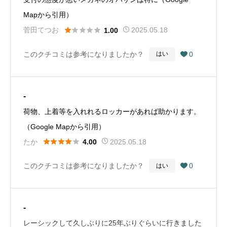
だかないと、今後も大勢の被害者が出ることが強く懸念
Mapから引用）
されます。（Google Mapから引用）





菅田てつお
2025.05.18
1.00
このクチコミは参考になりましたか？
0
はい

-
荷物、上着等を入れれるロッカーがあれば助かります。
（Google Mapから引用）





たか
2025.05.18
4.00
このクチコミは参考になりましたか？
0
はい

-
レーシックして久しぶりに25年ぶりぐらいに行きました