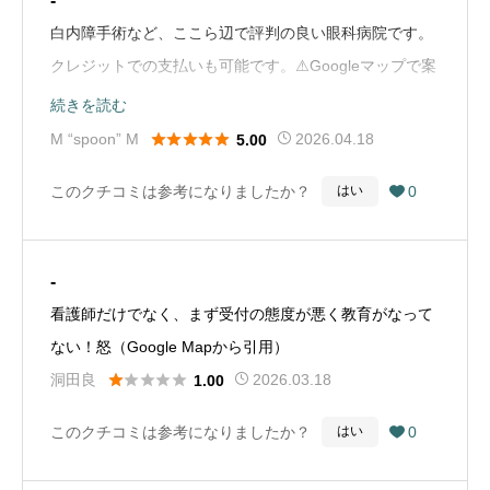
-
白内障手術など、ここら辺で評判の良い眼科病院です。
クレジットでの支払いも可能です。⚠️Googleマップで案
内してもらい車で伺いましたが、建物の南側で「目的地
続きを読む
に到着しました」とガイダンス流れ終了されます。🅿️駐





M “spoon” M
2026.04.18
5.00
車場は建物の東側にあり、出入り口は一本北の道側から
このクチコミは参考になりましたか？
0
はい

しか入れませんので、情報の修正が必要かと思います。
受付、診療はすべて2階です。2階トイレ前に、貸出用の
車椅子あります。トイレは男性女性用のみで、身障者用
-
はありません。女性用トイレの画像掲載してますが、左
看護師だけでなく、まず受付の態度が悪く教育がなって
側の個室に手すりがあり、ギリギリ車椅子入れるかもし
ない！怒（Google Mapから引用）
れませんが迂回やドアを閉めるのは難しいかもしれませ





洞田良
2026.03.18
1.00
ん💦先生は穏やかな口調でゆっくり説明してくださり、
良い印象を持ちました。（Google Mapから引用）
このクチコミは参考になりましたか？
0
はい
