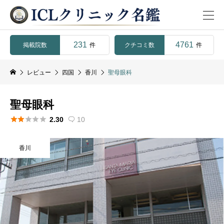
231
4761
掲載院数
クチコミ数
件
件
レビュー
四国
香川
聖母眼科
聖母眼科





2.30
10

香川