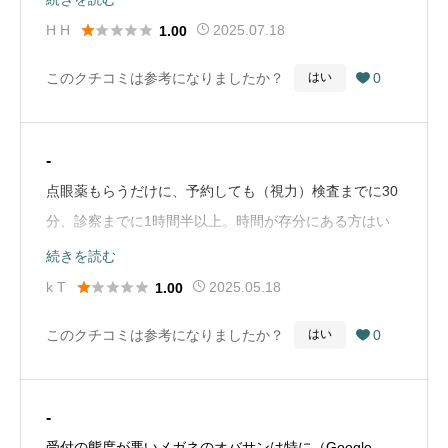
ていました。そのうち治りますと言われて結局1年ほど





H H
2025.07.18
1.00
痛みが続き、その間聖母眼科に行き、その旨訴えても診
このクチコミは参考になりましたか？
0
はい

察は手術した院長先生ではなく非常勤か何か別の先生
で、「院長先生の手術に間違いなどありません、右目が
痛いと言うならそれは患者の問題でどうしようもありま
-
せん、目薬だけ出しておきます。」とほとんど診察もせ
点眼薬もらうだけに、予約しても（視力）検査までに30
ず、かなり怒りモード。私も困り果て母を高松市の管原
分、診察までに1時間半以上。時間が存分にある方はい
眼科に連れて行き診ていただくと、なんと手術後の抜糸
いけど…。疲れます。（Google Mapから引用）
続きを読む
ができてなかったとか。急いで聖母眼科に行きその旨伝





k T
2025.05.18
1.00
え抜糸してもらいましたが、もちろん謝罪は全く無し。
この病院は院長先生が有名になり過ぎて、その他の医
このクチコミは参考になりましたか？
0
はい

師、看護師、受付担当の中には虎の威を借る狐状態の人
も無しとは言えません。院長先生は手術以外でも講演や
指導など多忙な先生だと思われますが、もう少し患者に
-
寄り添う病院づくりに向けてスタッフの指導をしていた
受付の態度が悪いメガネのオバサンは特に（Google