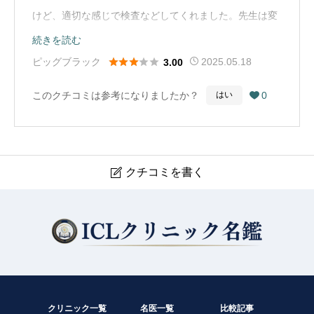
けど、適切な感じで検査などしてくれました。先生は変
わっていましたけど、診察も説明も丁寧でした。予約が
続きを読む
有る方がスムーズかな？土曜日は初診料と言うか割り増





ピッグブラック
2025.05.18
3.00
しみたいな張り紙有りました。レーシックとかして何か
このクチコミは参考になりましたか？
0
はい

しら不安でしたらまた、お願いしたいと思っています。
（Google Mapから引用）
クチコミを書く

聖母眼科
現在クチコミは投稿できません。
クリニック一覧
名医一覧
比較記事