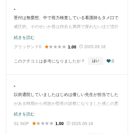
-
受付は無愛想、中で視力検査している看護師もタメ口で
威圧的。そのせいか昔は待合も満席で座れないほど流行
っていたが今はガラガラ。コンタクトレンズを予め電話
続きを読む
で注文していたのに、いざ取りに行くと手違いで発注で





グリッサンド0
2025.09.18
1.00
きていませんでしたと言われる。1階のコンタクトレン
このクチコミは参考になりましたか？
0
はい

ズ研究所は人員削減のためか無人になりカーテンを引い
たまま倉庫のようになっている。向かいの薬局も閉店。
駐車場の警備のじいさんは椅子に座って携帯見ていて、
-
寄ってきたと思ったらもっと下がれだの右に寄れだのタ
以前通院していましたはじめは優しい先生が担当でした
メ口で文句を言う。（Google Mapから引用）
がある時期から何故か院長の診察になりました感じの悪
い人だと思いました順番を待っていた時診察ブースから
続きを読む
怒って出てくる女性の患者さんがいました気持ちがわか





S1 SGP
2025.09.18
1.00
りました相談コーナーで手術の内容を看護師や事務員が