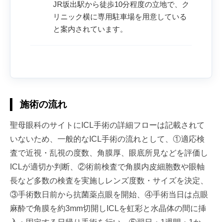
JR坂出駅から徒歩10分程度の立地で、ク
リニック横に専用駐車場を用意している
と案内されています。
施術の流れ
聖母眼科のサイトにICL手術の詳細フローは記載されて
いないため、一般的なICL手術の流れとして、①適応検
査で近視・乱視の度数、角膜厚、眼底所見などを評価し
ICLが適切か判断、②術前検査で角膜内皮細胞数や眼軸
長など多数の検査を実施しレンズ度数・サイズを決定、
③手術数日前から抗菌薬点眼を開始、④手術当日は点眼
麻酔で角膜を約3mm切開しICLを虹彩と水晶体の間に挿