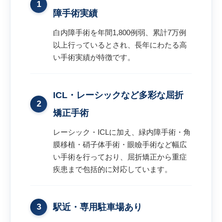
1
障手術実績
白内障手術を年間1,800例弱、累計7万例
以上行っているとされ、長年にわたる高
い手術実績が特徴です。
ICL・レーシックなど多彩な屈折
2
矯正手術
レーシック・ICLに加え、緑内障手術・角
膜移植・硝子体手術・眼瞼手術など幅広
い手術を行っており、屈折矯正から重症
疾患まで包括的に対応しています。
3
駅近・専用駐車場あり