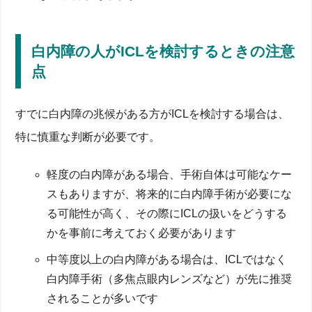
そもそもICLとは？屈折異常を矯正する眼内レンズ手
術の基本を解説
白内障の人がICLを検討するときの注意
ICLとレーシックの違い
レンズ挿入の方法と焦点・度数の決め方
点
手術前検査の流れと安全性チェック
監修・参考について
術後に白内障になりやすいって本当？リスクと確率を
すでに白内障の兆候がある方がICLを検討する場合は、
最新データで検証
特に慎重な判断が必要です。
白内障発症のメカニズムと原因
加齢以外の要因とハロー現象の関係
国内外研究が示す発症確率とリスク比較
軽度の白内障がある場合、手術自体は可能なケー
緑内障など他疾患との併発可能性
スもありますが、将来的に白内障手術が必要にな
白内障の人がICLを検討するときの注意点
ICL術後に白内障になったらどうする？症状・検査・
る可能性が高く、その際にICLの扱いをどうする
治療フローを徹底解説
かを事前に考えておく必要があります
初期症状チェックリストと裸眼視力低下のサイン
中等度以上の白内障がある場合は、ICLではなく
眼科受診から詳しい検査までのステップ
白内障手術ができないケースと代替方法
白内障手術（多焦点眼内レンズなど）が先に推奨
保険適用の可否と費用シミュレーション
されることが多いです
ICLレンズが入ったままの白内障手術の方法と安全性