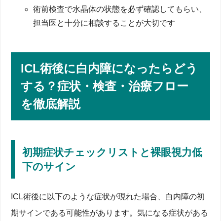
術前検査で水晶体の状態を必ず確認してもらい、
レンズ摘出 vs 同時手術―2つの方法のメリット・デ
メリット
担当医と十分に相談することが大切です
手術時間・術後回復・日常生活への影響を比較
最新フェムト秒レーザー白内障手術での焦点調整技
術
リスクを最小化するためにできること：術前検討と術
ICL術後に白内障になったらどう
後ケア
する？症状・検査・治療フロー
術前検査で確認すべき度数・水晶体厚みと屈折状態
術後6か月までの診療スケジュールと予約の取り方
を徹底解説
ハロー・グレア現象を抑える生活習慣とコンタクト
レンズ併用
緑内障・加齢黄斑変性の早期発見方法
ICLと白内障リスクに関するよくある質問（Q&A）
初期症状チェックリストと裸眼視力低
Q. ICL挿入後も老眼になる可能性は？
Q. ICLが入っていると白内障手術は保険適用できな
下のサイン
い？
Q. 仕事復帰はいつから可能？生活制限の目安
Q. 40代での施術はリスクが高い？加齢との関係
ICL術後に以下のような症状が現れた場合、白内障の初
まとめ：ICL術後の白内障リスクと回避策の要点
期サインである可能性があります。気になる症状がある