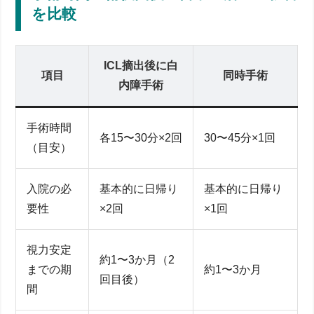
を比較
ICL摘出後に白
項目
同時手術
内障手術
手術時間
各15〜30分×2回
30〜45分×1回
（目安）
入院の必
基本的に日帰り
基本的に日帰り
要性
×2回
×1回
視力安定
約1〜3か月（2
までの期
約1〜3か月
回目後）
間