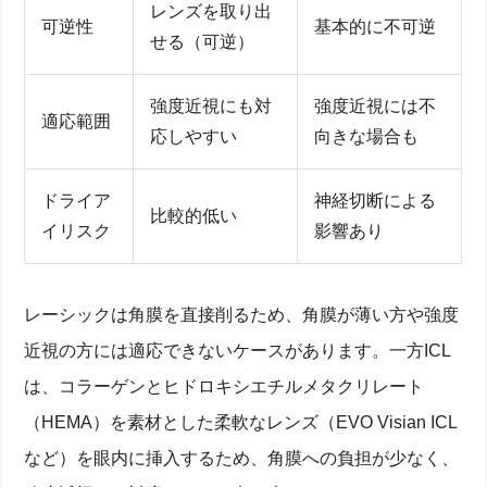
レンズを取り出
可逆性
基本的に不可逆
せる（可逆）
強度近視にも対
強度近視には不
適応範囲
応しやすい
向きな場合も
ドライア
神経切断による
比較的低い
イリスク
影響あり
レーシックは角膜を直接削るため、角膜が薄い方や強度
近視の方には適応できないケースがあります。一方ICL
は、コラーゲンとヒドロキシエチルメタクリレート
（HEMA）を素材とした柔軟なレンズ（EVO Visian ICL
など）を眼内に挿入するため、角膜への負担が少なく、