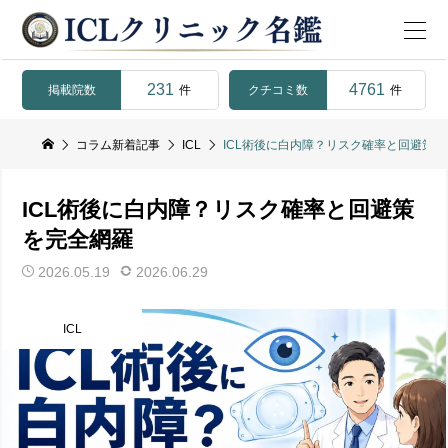
231
4761
掲載院数
クチコミ数
件
件
コラム新着記事
ICL
ICL術後に白内障？リスク確率と回避策
ICL術後に白内障？リスク確率と回避策
を完全網羅
2026.05.19
2026.06.29
ICL