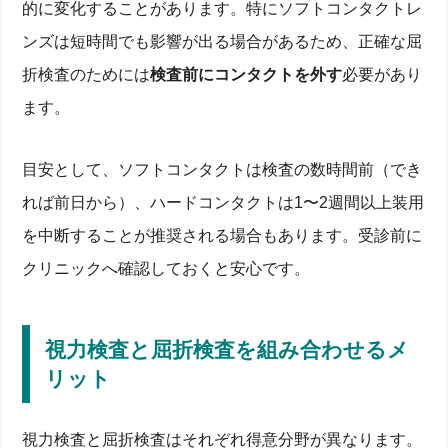
視力検査表（ランドルト環）の仕組みと測定距離の
的に変化することがあります。特にソフトコンタクトレ
コツ
ンズは短時間でも影響が出る場合があるため、正確な屈
学校検診と一般健診で使われる基準値・データを解
説
折検査のためには
検査前にコンタクトを外す
必要があり
眼科医と視能訓練士による評価の流れ
視力低下の原因を理解する─角膜・網膜など疾患ケ
ます。
ース
屈折検査とは？原理とランドルト環との違い
目安として、ソフトコンタクトは検査の数時間前（でき
一般的な屈折検査でわかる近視・遠視・乱視の度数
データ
れば前日から）、ハードコンタクトは1〜2週間以上装用
オートレフラクトメーターとレチノスコープによる
検査手順
を中断することが推奨される場合もあります。受診前に
コンタクト装用前後での屈折測定の注意点
クリニックへ確認しておくと安心です。
視力検査と屈折検査を組み合わせるメリット
保険適用になる診療・検査の範囲と費用目安
眼科クリニック受診の流れと予約・費用
視力検査と屈折検査を組み合わせるメ
眼科クリニックの受付から診察までの流れ
電話・Web予約のコツと希望時間の取り方
リット
視力検査→屈折検査→医師説明の順序と時間配分
処方箋作成・メガネ購入までに必要なチェックポイ
ント
視力検査と屈折検査はそれぞれ得意分野が異なります。
子ども・高齢者の定期的検診サイクルと注意