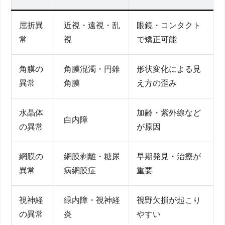
屈折異
近視・遠視・乱
眼鏡・コンタクト
常
視
で矯正可能
角膜の
角膜混濁・円錐
形状変化による見
異常
角膜
え方の歪み
水晶体
加齢・紫外線など
白内障
の異常
が原因
網膜の
網膜剥離・糖尿
早期発見・治療が
異常
病網膜症
重要
視神経
緑内障・視神経
視野欠損が起こり
の異常
炎
やすい