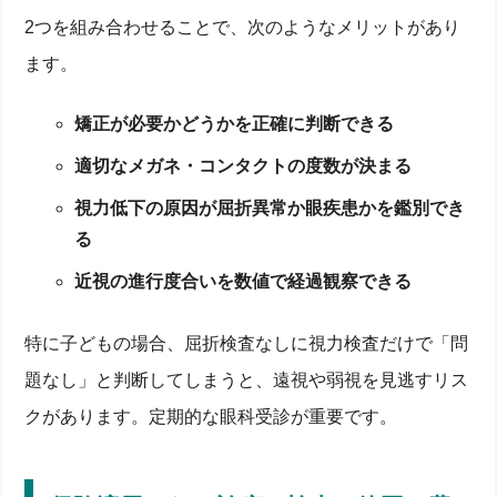
自宅でできる視力チェック：スマホ・アプリ・ウェブ
2つを組み合わせることで、次のようなメリットがあり
サイト活用術
ます。
スマホでできる無料視力テストアプリ3選
ウェブサイトでの視力判定精度とサイト選び
矯正が必要かどうかを正確に判断できる
1m距離での自宅測定を正確に近づける方法
異常を感じたら受診すべきタイミングと不安の解消
適切なメガネ・コンタクトの度数が決まる
法
オンラインデータ管理で定期的に視力変化を評価
視力低下の原因が屈折異常か眼疾患かを鑑別でき
視力低下を放置しない！矯正と治療の具体策
る
近視度数別メガネレンズの選び方と矯正効果
コンタクトレンズ処方の適用条件と健康リスク
近視の進行度合いを数値で経過観察できる
装用トラブルを防ぐケア方法と医師への相談
レーシックなど手術治療との比較メリット・デメリ
ット
特に子どもの場合、屈折検査なしに視力検査だけで「問
見え方改善で生活の質（QOL）を上げる具体的事例
よくある疑問と回答：屈折異常・病気の早期発見Q&A
題なし」と判断してしまうと、遠視や弱視を見逃すリス
クがあります。定期的な眼科受診が重要です。
「視力検査は無料で大丈夫？」よくある疑問に回答
白内障・緑内障など病気の早期発見に屈折検査が有
効な理由
視野異常・斜視・弱視を見逃さないチェックリスト