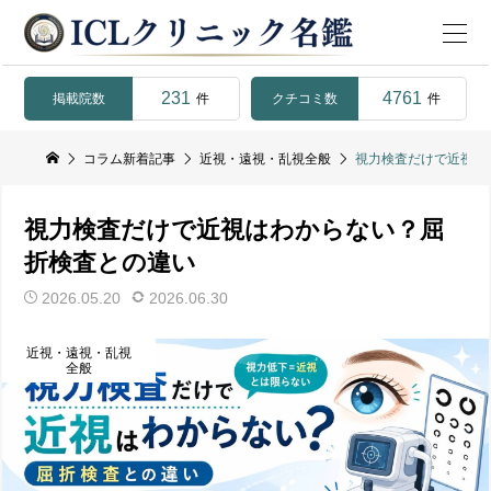
231
4761
掲載院数
クチコミ数
件
件
コラム新着記事
近視・遠視・乱視全般
視力検査だけで近視は
視力検査だけで近視はわからない？屈
折検査との違い
2026.05.20
2026.06.30
近視・遠視・乱視
全般