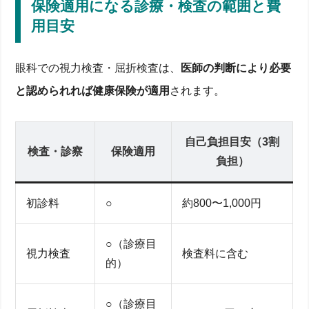
保険適用になる診療・検査の範囲と費
仕事中心の生活で視力が低下する原因と対策
データに基づく定期受診のメリットと健康保険対応
用目安
まとめ：定期的な受診で健康な視野を守ろう
眼科での視力検査・屈折検査は、
医師の判断により必要
と認められれば健康保険が適用
されます。
自己負担目安（3割
検査・診察
保険適用
負担）
初診料
○
約800〜1,000円
○（診療目
視力検査
検査料に含む
的）
○（診療目