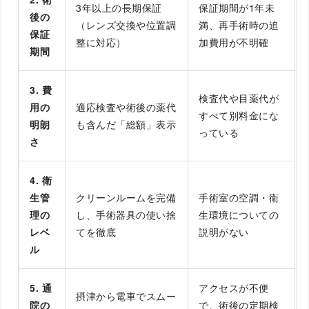
3年以上の長期保証
保証期間が1年未
後の
（レンズ交換や位置調
満、再手術時の追
保証
整に対応）
加費用が不明確
期間
3. 費
検査代や目薬代が
用の
適応検査や術後の薬代
すべて別料金にな
明朗
も含んだ「総額」表示
っている
さ
4. 衛
生管
クリーンルームを完備
手術室の空調・衛
理の
し、手術器具の使い捨
生環境についての
レベ
てを徹底
説明がない
ル
5. 通
アクセスが不便
摂津から電車でスムー
院の
で、術後の定期検