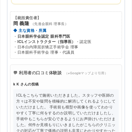
【統括責任者】
岡 義隆
（先進会眼科 理事長）
◆ 主な資格・所属
・
日本眼科学会認定 眼科専門医
・
ICLインストラクター（指導医）
・認定医
・日本白内障屈折矯正手術学会 理事
・日本眼科手術学会 理事・代議員
💬 利用者の口コミ体験談
（※Googleマップより引用）
k K さんの投稿
ICLをこちらで施術いただきました。スタッフや医師の
方々は不安や疑問を積極的に解消してくれるようにして
いただけました。 手術前も模型や画像を使ってわかり
やすく丁寧に何をするのか説明していただけましたし、
手術中もこちらが安心できるようにお声掛けいただけま
した。何件か見積もりにいきましたがこちらのクリニッ
クの対応が丁寧で価格の説明も非常にわかりやすかった