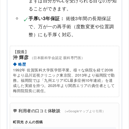
まずは自分がICLを受けられる目なのか知
ることができます。
手厚い3年保証：
術後3年間の長期保証
で、万が一の再手術（度数変更や位置調
整）にも手厚く対応。
【院長】
沖 輝彦
（日本眼科学会認定 眼科専門医）
◆ 略歴
1992年 佐賀医科大学医学部卒業。様々な病院を経て2006
年より品川近視クリニック東京院、2013年より福岡院で勤
務。福岡院では「九州エリアICL最多症例10年連続」を達
成した実績を持つ。2025年より関西エリアの責任者として
梅田院院長に就任。
💬 利用者の口コミ体験談
（※Googleマップより引用）
町田光 さんの投稿