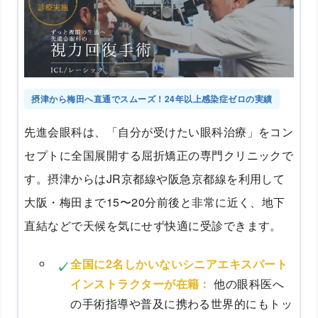
摂津から梅田へ直通でスムーズ！24年以上感染症ゼロの実績
先進会眼科は、「自分が受けたい眼科治療」をコン
セプトに全国展開する屈折矯正の専門クリニックで
す。摂津からはJR京都線や阪急京都線を利用して
大阪・梅田まで15〜20分前後と非常に近く、地下
直結などで天候を気にせず快適に受診できます。
全国に2名しかいないシニアエキスパート
インストラクターが在籍：
他の眼科医へ
の手術指導や普及に携わる世界的にもトッ