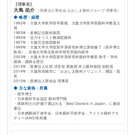
【理事長】
大島 佑介
（医療法人聖佑会 おおしま眼科グループ 理事長）
◆ 略歴・経歴
1992年：大阪大学医学部卒業後、大阪大学医学部眼科学教室入
局
1993年：多根記念眼科病院
1995年：淀川キリスト教病院眼科
1997年：大阪労災病院眼科
1999年：大阪大学大学院医学系研究科博士課程修了（医学博士
取得）、京都大学再生医科学研究所国内留学
2003年：大阪大学大学院医学系研究科眼科学教室 助手・学内
講師・講師を歴任
2013年：医療法人社団 済安堂 西葛西 井上眼科病院 副院長
2014年：大阪府高槻市に「おおしま眼科クリニック」開設・院
長
2015年：医療法人聖佑会 理事長
◆ 主な資格・所属
・医学博士
・日本眼科学会認定 眼科専門医
・医師同士の評価で選ばれる「Best Doctors in Japan」に連続
選出
・日本網膜硝子体学会、日本眼科手術学会、アメリカ眼科アカ
デミー(AAO)等所属