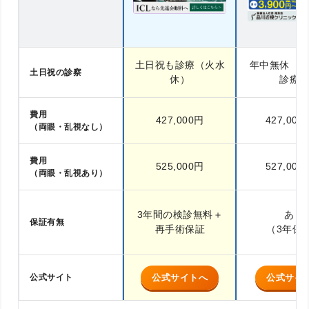
土日祝も診療（火水
年中無休（
土日祝の診察
休）
診療
費用
427,000円
427,00
（両眼・乱視なし）
費用
525,000円
527,00
（両眼・乱視あり）
3年間の検診無料＋
あり
保証有無
再手術保証
（3年保
公式サイト
公式サイトへ
公式サイ