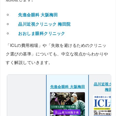
先進会眼科 大阪梅田
品川近視クリニック 梅田院
おおしま眼科クリニック
「ICLの費用相場」や「失敗を避けるためのクリニッ
ク選びの基準」についても、中立な視点からわかりや
すく解説していきます。
品川近視ク
先進会眼科 大阪梅田
梅田