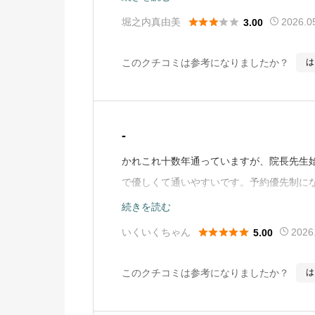
も楽をしたいでしょうがインターネットの





堀之内真由美
2026.0
3.00
す。働いているスタッフの方もキビキビし
いける訳ではない事をもっと理解していた
このクチコミは参考になりましたか？
は
貰うようにお願いするも「そうなったらま
直近で予約が取れないならその場で緊急枠を作
-
かれこれ十数年通っていますが、院長先生
で優しくて通いやすいです。予約優先制に
に良くなりました。手術も受けましたが、何
続きを読む
Mapから引用）





いくいくちゃん
2026
5.00
このクチコミは参考になりましたか？
は