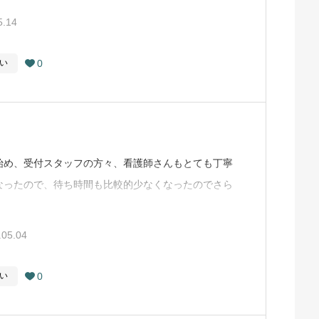
扱い方の分からない世代の人も受診していると思いま
5.14
た人が多いですが若い世代の常識に全ての人が付いて
だきたい。自分の目の不具合を伝え抗菌眼薬を出して
0
い

た、来て下さい」いや、予約でいっぱいなんですが…
って欲しいです。（Google Mapから引用）
始め、受付スタッフの方々、看護師さんもとても丁寧
なったので、待ち時間も比較的少なくなったのでさら
の不安もなく、先生の腕も確かです。（Google
.05.04
0
い
