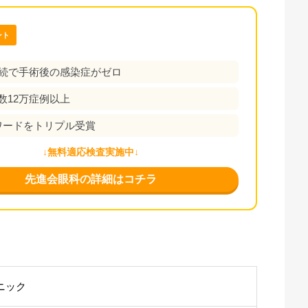
ント
連続で手術後の感染症がゼロ
数12万症例以上
アワードをトリプル受賞
↓無料適応検査実施中↓
先進会眼科の詳細はコチラ
ニック