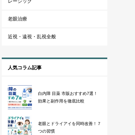
レーシック
老眼治療
近視・遠視・乱視全般
人気コラム記事
白内障 目薬 市販おすすめ7選！
効果と副作用を徹底比較
老眼とドライアイを同時改善！７
つの習慣