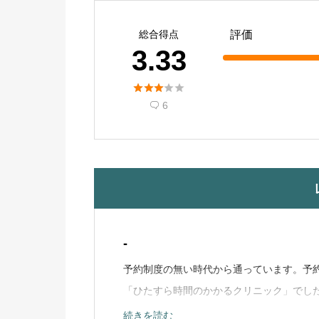
総合得点
評価
3.33





6

-
予約制度の無い時代から通っています。予
「ひたすら時間のかかるクリニック」でし
はいかないようです。電話予約をしようと
続きを読む