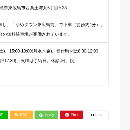
7 広島県東広島市西条土与丸5丁目9-33
車し、「ゆめタウン東広島前」で下車（徒歩約4分）。
台分の無料駐車場が完備されています。
(月-土)、15:00-18:00(月水木金)。受付時間は8:30-12:00、
00(一部17:30)。火曜は手術日。休診:日、祝。


NE
RSS
feedly
Pin it
note
