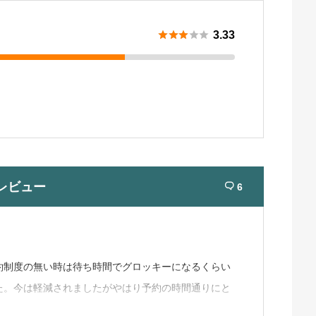





3.33
レビュー
6

約制度の無い時は待ち時間でグロッキーになるくらい
た。今は軽減されましたがやはり予約の時間通りにと
してもインターネット予約を勧められます。受付の人