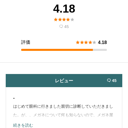
4.18





45

評価





4.18
レビュー
45

-
はじめて眼科に行きました親切に診断していただきまし
た。が、、メガネについて何も知らないので、メガネ屋
さんで作ろうと思いますって言ったら、そうですか。っ
続きを読む