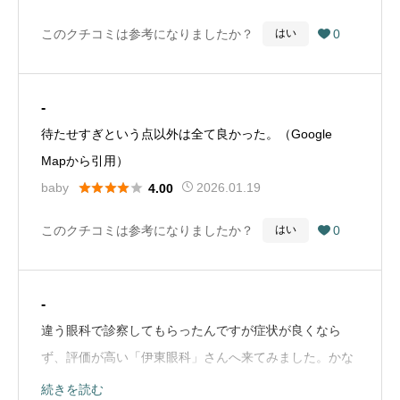
（Google Mapから引用）
このクチコミは参考になりましたか？
0
はい

-
待たせすぎという点以外は全て良かった。（Google
Mapから引用）





baby
2026.01.19
4.00
このクチコミは参考になりましたか？
0
はい

-
違う眼科で診察してもらったんですが症状が良くなら
ず、評価が高い「伊東眼科」さんへ来てみました。かな
り混んでてびっくり😳それだけ人気があるということな
続きを読む