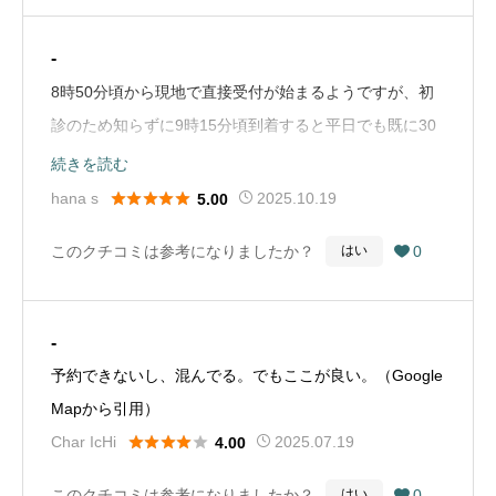
-
8時50分頃から現地で直接受付が始まるようですが、初
診のため知らずに9時15分頃到着すると平日でも既に30
人待ちでした。待ち時間が長いのは難点ですが、受付時
続きを読む
のQRコードで自分の順番まで外出もできるのでそこま





hana s
2025.10.19
5.00
で苦ではありませんでした。受付の方から検査のスタッ
このクチコミは参考になりましたか？
0
はい

フの方まで笑顔でテキパキと役目を果たされているこ
と、先生も私の話を丁寧に聞いてからきちんと説明して
くださり、安心して診察を受けることができました。こ
-
れからもお世話になります。（Google Mapから引用）
予約できないし、混んでる。でもここが良い。（Google
Mapから引用）





Char IcHi
2025.07.19
4.00
このクチコミは参考になりましたか？
0
はい
