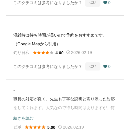
このクチコミは参考になりましたか？
0
はい

待ち時間も確認出来るとの事。何の不満もない良い病院
だ。しかも最新の検査機器が幾つもあり不快や痛みなん
か無縁だ。HPでは「持ち物確認・・健康保険証（コピー
-
不可） お薬手帳、」マイナンバーカードが使えないと
混雑時は待ち時間が長いので予約をおすすめです。
は、薬手帳も持ってないし・・健康保険証も今では発行
（Google Mapから引用）
されてないのにw・・（Google Mapから引用）





釣り日和
2026.02.19
4.00
このクチコミは参考になりましたか？
0
はい

-
職員の対応が良く、先生も丁寧な説明と寄り添った対応
をしてくれます。人気なので待ち時間はありますが、何
人待ちかをオンラインで見ることができ、受付の方に声
続きを読む
をかければ院外へ出こともできるので苦になりません。





ピポ
2026.02.19
5.00