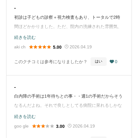
-
初診は子どもの診察＋視力検査もあり、トータルで2時
間ほどかかりました。ただ、院内の洗練された雰囲気、
清潔感、先生のとても丁寧な説明、検査してくれた方の
続きを読む
子どもへの優しい対応等、本当に居心地の良い病院でし





aki ch
2026.04.19
5.00
た！！とにかく待合室が高級感がすごくてホテルみたい
このクチコミは参考になりましたか？
0
はい

です(^^)次回もお世話になろうと思います。ありがとう
ございました。予約はいらず受付をすると番号をもら
い、携帯から確認できます。外に出られるのもとてもあ
-
りがたかったです。（Google Mapから引用）
白内障の手術は1年待ちとの事・・週1の手術だからそう
なるんだよね。それで良しとしてる病院に呆れるしかな
い。 しかし皆さんの低評価は私は感じなかった。簡単
続きを読む
な検査のみ先にやってくれて医師の診察は1時間程待つ





goo gle
2026.04.19
3.00
との事で、その間に他の用事を済ませれた・・スマホで