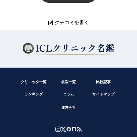
★〜先日とある平日にて〜8:10 既に、１名待ってまし
た。8:30までに４名に。8:45には10人以上。8:55、入口
開き呼び込み開始。その時点では20数人並んでました。
クチコミを書く

自分は8:30過ぎくらいに並んでみましたが、10時くらい
伊東眼科
には会計まで終わりました。より患者数が控えめな日だ
ったのかも。通院歴数回ですが、良いクリニックです。
現在クチコミは投稿できません。
快適に受診、治療が受けられますよう。（Google Map
から引用）
クリニック一覧
名医一覧
比較記事
ランキング
コラム
サイトマップ
運営会社