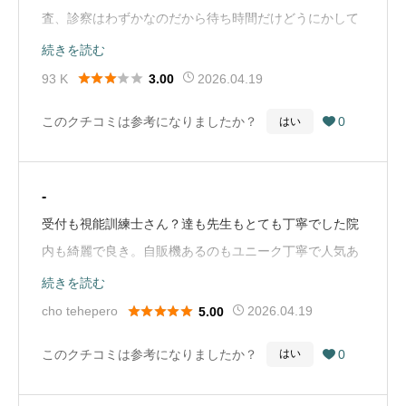
査、診察はわずかなのだから待ち時間だけどうにかして
ほしい。予約はやってないとは言っても患者様詰め込み
続きを読む
すぎ！！9時前に来てパーキングに停められず１０時に





93 K
2026.04.19
3.00
来て1台空きがあり受付を済ませて帰宅は１４時すぎ…
このクチコミは参考になりましたか？
0
はい

WEBの番号案内も診察状況で入れ替わるのであまりあて
にならないし！診てもらいたいと思っても待ちを考える
と延び延びになってしまう。とにかく疲れた。（Google
-
Mapから引用）
受付も視能訓練士さん？達も先生もとても丁寧でした院
内も綺麗で良き。自販機あるのもユニーク丁寧で人気あ
るせいか待ち時間がかなりのものですが（Google Map
続きを読む
から引用）





cho tehepero
2026.04.19
5.00
このクチコミは参考になりましたか？
0
はい
