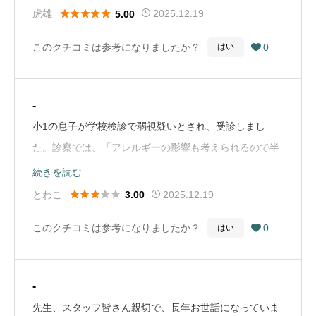
のでしょうか？まずは問診票を書いてその後診察となる





虎雄
2025.12.19
5.00
訳ですが、番号札を渡されて説明を受けたのが「今から
このクチコミは参考になりましたか？
0
はい

だと2時間は待つと思いますので、番号札にあるバーコ
ードを読み取るとテレビに今診察している番号が映って
る画面と同じ画面が出ますので、2〜3人前になったら戻
-
ってきてください」との事。なるほど🧐そして2時間30
小1の息子が学校検診で弱視疑いとされ、受診しまし
分ほど過ぎた頃に病院に戻って診察🏥忙しそうにしてま
た。診察では、「アレルギーの影響も考えられるので半
したがwとても丁寧な先生でしっかり診てもらいました
年ほど様子を見ましょう」との説明を受け、治療などは
続きを読む
🥰助手の方の説明も丁寧で診察室でお薬を渡され、お会
とくにありませんでした。弱視治療については早期の対





とわこ
2025.12.19
3.00
計をするシステム。これすごく良いシステム🥳患者さん
応が大切という情報もあるため、別の眼科にも相談して
が伊東眼科さんにたくさん来るのが理解できます😊あま
このクチコミは参考になりましたか？
0
はい

みたところ、そちらではすぐに矯正用眼鏡による治療が
り眼科にお世話になることがないのですが、家から近い
始まり、現在は完治しています。治療の方針は先生によ
し今度から伊東眼科さんにしようっと😌（Google Map
って違うことを実感しました。複数の意見を聞いてみた
から引用）
-
い方の参考になれば幸いです。（Google Mapから引
先生、スタッフ皆さん親切で、長年お世話になっていま