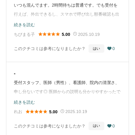
いつも混んでます。2時間待ちは普通です。でも受付を
行えば、外出できるし、スマホで呼び出し順番確認も出
来るので、待つのは苦じゃないです。院内で読書してい
続きを読む
る方やひざ掛けを持参してゆっくり過ごしている方もい





ちびまる子
2025.10.19
5.00
ます。綺麗な院内でソファー席もあるので、ゆっくり過
このクチコミは参考になりましたか？
0
はい

ごす事も出来ます。伊東先生の診察は丁寧でわかりやす
く。親身になって聞いてくれて、表情や仕草も人柄が良
い先生です。2時間、いや、3時間待っても先生にみても
-
らいたいと思う。先生です。治療は息子の事で月に一度
受付スタッフ、医師（男性）、看護師、院内の清潔さ、
通っていますが、私や家族、他の人に何かあっても眼科
申し分ないです◎ 医師からの説明も分かりやすかったで
さんはここが良いと勧めたいほどです。これからもこち
す！お世話になりましたm(._.)m（Google Mapから引
続きを読む
らにお世話になりたいと思っています。（Google Map
用）





れお
2025.10.19
5.00
から引用）
このクチコミは参考になりましたか？
0
はい
