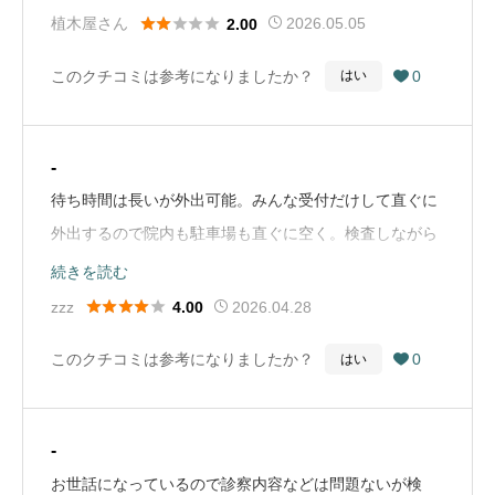
て言われて終わりました。メガネ屋さんに行ったらデー





植木屋さん
2026.05.05
2.00
タ？診断書？眼科にもらえなかったんですか？って言わ
このクチコミは参考になりましたか？
0
はい

れて。診断書？？？ってなりました。マジか。眼科不親
切。一言診断書だしますね。って言ってくれればよかっ
たのに。メガネ屋で最初からデータ取り直ししました。
-
時間を無駄にしました。メガネに対する知識が無い私が
待ち時間は長いが外出可能。みんな受付だけして直ぐに
悪いんですかね〜（Google Mapから引用）
外出するので院内も駐車場も直ぐに空く。検査しながら
丁寧に問診してくれて必要な検査を追加してくれた。ス
続きを読む
タッフが全員親切なので安心して通える。マイナンバー





zzz
2026.04.28
4.00
カードは普通に使える。とはいえ予約制にしてほしいの
このクチコミは参考になりましたか？
0
はい

と、クレジット対応してほしいので⭐︎4（Google Mapか
ら引用）
-
お世話になっているので診察内容などは問題ないが検