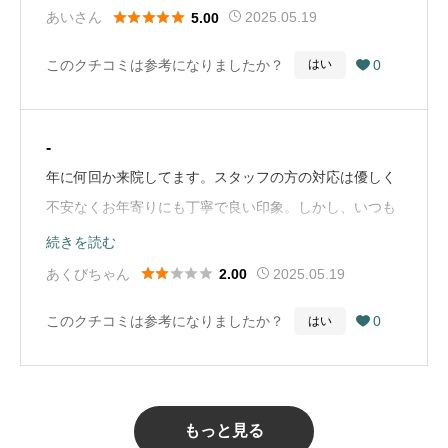
ニックでした！！受付・会計対応◎、検査(技師対





あいさん
2025.05.19
5.00
応)◎、医師(診察)◎でした。眼科に行くのは10年以上ぶ
このクチコミは参考になりましたか？
0
はい

りで、病院選びに苦慮しましたが、選んで正解でした！
一番大切と思う診察ですが、先生が丁寧に対応してくだ
さり、とても信頼性がありました！基本は「予約【外】
-
制」特例の予約対応はあるかもだが?来院順なので、順
年に何回か来院してます。スタッフの方の対応は優しく
番もわかりやすいです。まったくの新患でしたが、受付
不安なくお年寄りにも丁寧で良い印象。しかし、いつも
～検査～診察～終了まで３時間くらいでした。初診で3
待ち時間凄くて、少しでも早く！と9時受付けのところ8
続きを読む
時間というのは長いとは思いませんし、良い雰囲気の中
時半に着たのに10番目。そこはみんな考える事同じなん





あくびちゃん
2025.05.19
2.00
なのでさほど待たされた気もしませんでした。オススメ
で仕方ありませんがお年寄りも多い中いつもこんな感じ
です(*ﾟーﾟ)・どんな組織でも状況によって悪印象な対応
このクチコミは参考になりましたか？
0
はい

なのに椅子もなく立ち並び。知る限り1年以上前から。
と感じてしまうときはある。対応当たらなかっただけで
何か対策なされても？せめて車で待てるよう考えてもら
個々人でクセものがいる可能性はある。が、その点は限
えないものですかね。（Google Mapから引用）
りなく少ないと感じるくらい全体的に好印象な対応だっ
た。※一部修正✧⁠⁠(⁠>⁠o⁠<⁠)⁠ﾉ⁠✧★待ち時間等に関して参考
もっと見る