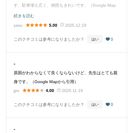
用）
す。駐車場も広く、病院もきれいです。（Google Map
から引用）
続きを読む





yasu
2025.12.19
5.00
このクチコミは参考になりましたか？
0
はい

-
原因がわからなくて良くならないけど、先生はとても親
身です。（Google Mapから引用）





jpn
2025.11.19
4.00
このクチコミは参考になりましたか？
0
はい

-