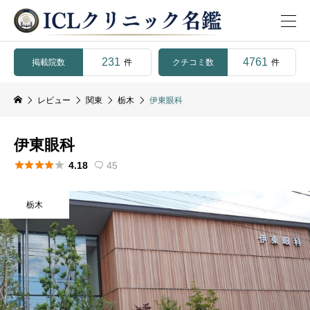
231
4761
掲載院数
クチコミ数
件
件
レビュー
関東
栃木
伊東眼科
伊東眼科





4.18
45

栃木