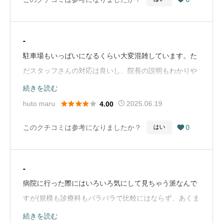
-
駐車場もいっぱいになるくらい大変混雑しています。た
だスタッフさんの対応は良いし、院長の説明もわかりや
すいし、院内もきれいで高評価の眼科医院だと思いま
続きを読む
す。（Google Mapから引用）





huto maru
2025.06.19
4.00
このクチコミは参考になりましたか？
0
はい

-
病院に行った際にはいろいろ気にして見ちゃう派なんで
すが(規模も診療科もバラバラで比較にはならず、あくま
で全て個人の感想です)、結論から言うと素晴らしいクリ
続きを読む