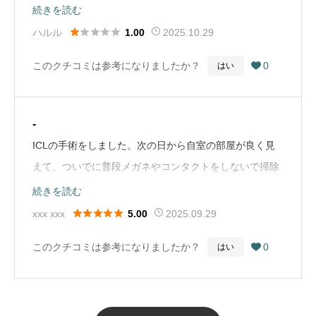
っかり確認できていなかったのですが、初診は16時半ま
続きを読む
スタッフの皆様本当にありがとうございました。
でに来ないといけなかったみたいです。(到着してから順





ハルル
2025.10.29
1.00
（Google Mapから引用）
番を取るらしいです、、笑)順番待ちを随時更新して待っ
このクチコミは参考になりましたか？
0
はい

ていたのですが、なかなか呼ばれず呼ばれなくとも17時
半までに来いという書き方だったので行ってみるとその
ように言われました。だとするとなんのための順番待ち
-
なんでしょうか？初診は呼び出しがないのであればそれ
ICLの手術をしました。次の日から自室の部屋が良く見
を記載して欲しいと思いました。(一見さんには厳しいん
えて、ついでに普段メガネやコンタクトをしないで掃除
ですかね？)またメールや、順番待ちの画面でも記載して
をしていた浴室の汚れもものすごく気になりました。赤
続きを読む
もらえればよかったと思いました。目がパンパンに腫れ
みが取れるのに予定よりも少し時間がかかりましたがき





xxx xxx
2025.09.29
5.00
た状態でも帰宅させられたのでもうここは行かないと決
ちんと取れます。今はいつでも本が読めるし、コンタク
めてます^_^（Google Mapから引用）
このクチコミは参考になりましたか？
0
はい

トの汚れによって夕方になるにつれて見えにくいことも
ないし、とても楽です。夏場は自分で髪が洗えないの
で、可能であれば夏を避けて手術する方が快適だと思い
ます。（Google Mapから引用）