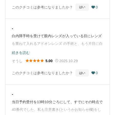
も兼ねて軽くお話を聞いてみようと思ったのが、こちら
このクチコミは参考になりましたか？
0
はい

の眼科に来院したきっかけです。が…急に白内障の手
術！という言葉が出ると思わなくて驚きました。でも手
術を終えて、こんなに色々なものが見えるようになった
-
んだと思って、驚きと、嬉しさがあります。私の場合遠
白内障手時を受けて眼内レンズが入っている目にレンズ
視が強かったらしく、そういう人に …（Google Mapか
を重ねて入れるアドオンレンズ の手術と、もう片目に白
ら引用）
内障手時を受けました。強度近視があり、生活に苦労し
続きを読む
ており何とかしたいと思っていました。アドオンレンズ





そうし
2025.10.29
5.00
の手術をしている病院はとても少なく、やっとこの病院
このクチコミは参考になりましたか？
0
はい

を見つけました。そして、院長先生に手術をしていただ
き、両目ともよく見えるようになり、メガネなしで生活
できるようになりました。先生にとても感謝していま
-
す。先生は優しく、診察も丁寧で手術も安心して受けら
当日予約受付を13時10分ごろにして、すでにその時点で
れます。レンズを2枚重ねても全く違和感ありません。
40番代でした。私も注意書き(というかお知らせ欄)をし
飛蚊症のレーザーもしていただきました。先生、受付や