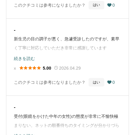
このクチコミは参考になりましたか？
0
はい

討してる方にとてもオススメできます。（Google Map
から引用）
-
新生児の目の調子が悪く、急遽受診したのですが、素早
く丁寧に対応していただき非常に感謝しています
（Google Mapから引用）
続きを読む





x
2026.04.29
5.00
このクチコミは参考になりましたか？
0
はい

-
受付(眼鏡をかけた中年の女性)の態度が非常に不愉快極
まりない。ネットの順番待ちのタイミングが分かりづら
く、書いてある通りに自分の5番目？前の番号が出て来