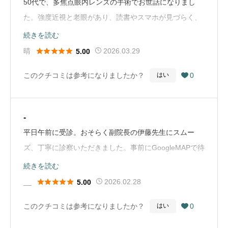
50代で、多焦点眼内レンズの手術でお世話になりまし
応が遅いので、他の人に迷惑」と、聞く耳も多い中、目
た。強度近視と老眼があり、読書やスマホが見づらく、
も合わせることなく、診療のためのファイルなどを取り
コンタクトを長時間つけるのもつらく、早く家に帰って
続きを読む
出しながら人前で言われました。ただただ言われること
外したいと思う毎日でした。レーシックは希望しておら





晴
2026.03.29
5.00
しかできない人の立場を考えられてますか？行く度に混
ず、ICLも年齢の理由で他院では難しいと言われ、この
このクチコミは参考になりましたか？
0
はい

み合っていて、人数を捌くためにフラストレーションが
先ずっと不便な生活が続くのかと院長先生に相談し、多
溜まっている状況は人間であれば理解はできますが、人
焦点レンズを入れる方法を提案いただきました。毎日の
に嫌味を言ったり、人前で恥をかかせるような接客はお
車の運転で遠くを見ることが多く、読書やスマホなど近
-
かしいと思います。それがましてや病院であれば尚更で
くもよく使うため、どの距離を見やすくしたいかを細か
平日午前に受診。おそらく副院長の伊藤先生にスムー
す。診療は5〜10分で終わることに対して、1時間以上も
く相談しながらレンズを選びました。最初は両目を一度
ズ、丁寧に診察いただきました。事前にGoogleMAPで待
待機室で待機しながら嫌味を言われて不愉快な気持ち、
に手術したいと思っていましたが、先生のアドバイスで
ち時間が長いと確認していたため、当日順番待ちを利
続きを読む
居心地の悪さを感じながら待ち続けて帰る患者の思いも
まず片目を手術し、その見え方を確認してからもう片方
用。受付開始の7時になってすぐにスマホから登録し、





__
2026.02.28
5.00
是非考えていただきたいです。（Google Mapから引
のレンズ度数を調整しました。とても満足のいく見え方
11〜19番台。9時前に伺って9時半過ぎには終了しまし
用）
になり、この方法にしてよかったと思います。手術は痛
このクチコミは参考になりましたか？
0
はい

た。まだ薬を処方していただいたばかりですが、院内も
みを覚悟していましたが、手術中も当日もほとんど痛み
新しくきれいでいい印象でした。（Google Mapから引