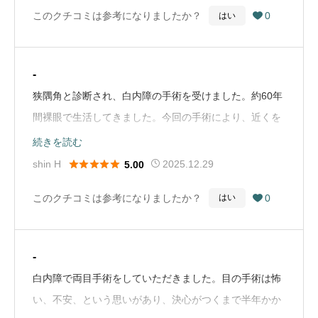
このクチコミは参考になりましたか？
0
はい

-
狭隅角と診断され、白内障の手術を受けました。約60年
間裸眼で生活してきました。今回の手術により、近くを
見る時は老眼鏡に頼らざるを得ないと覚悟しましたが、
続きを読む
今野先生に勧めて頂いた多焦点レンズにしたところ、術





shin H
2025.12.29
5.00
後も眼鏡なしで生活できるようになりました。有難うご
このクチコミは参考になりましたか？
0
はい

ざいました。（Google Mapから引用）
-
白内障で両目手術をしていただきました。目の手術は怖
い、不安、という思いがあり、決心がつくまで半年かか