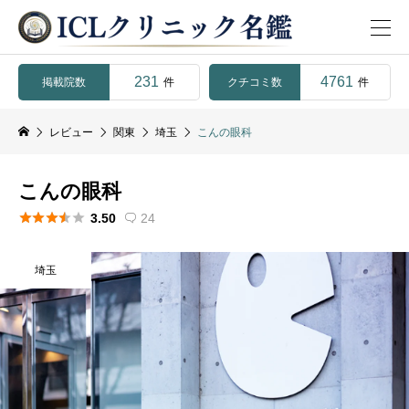
231
4761
掲載院数
クチコミ数
件
件
レビュー
関東
埼玉
こんの眼科
こんの眼科





3.50
24

埼玉