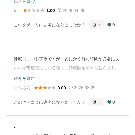
続きを読む
て行ったものの、受付に嫌味言われたり、ルール守れ的





b k
2026.04.29
1.00
なフラストレーションに満ちた声で不満を言われて不愉
このクチコミは参考になりましたか？
0
はい

快極まりなかった。システム「は」改善されるらしい
が、毎日イライラしてる受付の態度もなんとかして欲し
い-------------(ご返信に対する追記)診療に関しては今まで
-
特に問題点などは感じておりませんが、受付のあたり・
診察はいつも丁寧ですが、とにかく待ち時間が異常に長
接客が行く度に不愉快極まりないです。体が病気で不便
いのが毎度億劫になる理由。診察開始前から並んでも、
で、目のことなので視覚的情報を受け入れて行動しにく
オンライン順番取っても、いろいろ試しますがあまり変
続きを読む
い患者の立場に対する思いやり、気配りが全く感じられ
わらず。行けば半日は潰れるので、かなり余裕のある日





ナルさん
2026.03.29
3.00
ないため、行く度に嫌な気分になります。駅からも程遠
にしか行けないのが通い身としてはかなり辛いです。
く、アクセスもしにくいので、わざわざあのような接客
このクチコミは参考になりましたか？
0
はい

（Google Mapから引用）
で気分を悪くしないながらも通院するようであれば他の
病院を探したいと真面目に思いました。待っている人も
多い中、貴病院の受付システムがわかりづらい、書いて
-
ある通り来院したにもかかわらず、「こんなんじゃ、対