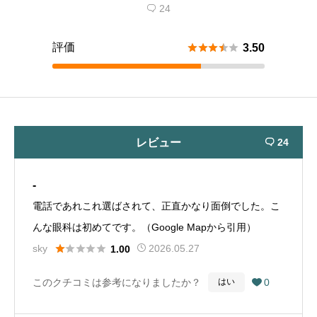
24

評価





3.50
レビュー
24

-
電話であれこれ選ばされて、正直かなり面倒でした。こ
んな眼科は初めてです。（Google Mapから引用）





sky
2026.05.27
1.00
このクチコミは参考になりましたか？
0
はい
