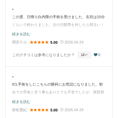
-
この度、日帰り白内障の手術を受けました。右目は10分
くらいで終わりました。次の日眼帯を外したら明るい！
嬉しい！と喜んでいる自分がいました。左は20分以上か
続きを読む
かりました。眼帯を外したら出血していましたが痛みは





間宮テル
2026.04.29
5.00
なく、気になって看護師さんに尋ねたら大丈夫！と言わ
このクチコミは参考になりましたか？
0
はい

れたのでほっとしました。手術と言われたのは３年前で
す。やはり時間が掛かると言われていたのに今年になり
ました。結婚と同時に着物教室に通い資格を取って10年
-
くらい、お客さんの着物を仕立ててきました。母の看
ICL手術をしにこちらの眼科にお世話になりました。初
病、看護生活になり仕事をや …（Google Mapから引
めての手術と言う事もありとても不安でしたが、医院長
用）
先生をはじめ、他のスタッフの方々も明るく丁寧に施術
続きを読む
してくださり本当に助かりました。駅近くで綺麗な病院





村松寛紀
2026.04.29
5.00
だなと思えたのもとても良く思います。今後手術等を検