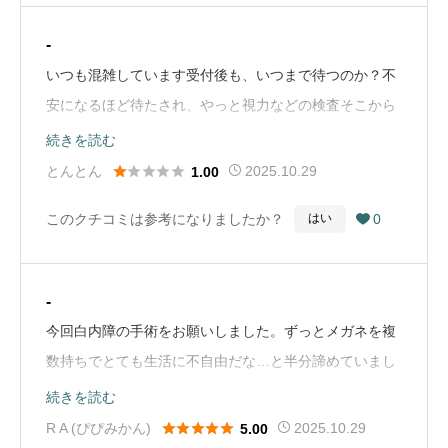
-
いつも混雑しています受付後も、いつまで待つのか？不
安になるほど待たされ、やっと視力などの検査そこから
また長ーく待たされた挙句、診察は３分ほどで決して丁
続きを読む
寧とは言い難いです …（Google Mapから引用）





とんとん
2025.10.29
1.00
このクチコミは参考になりましたか？
0
はい

-
今回白内障の手術をお願いしました。ずっとメガネを複
数持ちでとても生活に不自由だな…と半分諦めていまし
た。今回、たまたま息子との会話で眼内レンズという言
続きを読む
葉を聞いて、老眼に対応するものがあるのかな？と検査





R A (ぴぴみかん)
2025.10.29
5.00