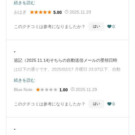
りました。手術当日はかなり緊張していましたが、動画
続きを読む
の説明通り「ぼうっと光の中心を見る」と深呼吸を意識





おはぎ
2025.11.29
5.00
していたら、あっという間に終わりました。痛み等も特
このクチコミは参考になりましたか？
0
はい

にありませんでした。先生から「とてもスムーズにでき
ましたよ。」とお声をかけていただき、安堵感でいっぱ
いになりました。右目手術だったのですが、翌日ガーゼ
-
を取ってもらった瞬間、視界が明るく、物の輪郭がはっ
追記（2025.11.14)そちらの自動送信メールの受領日時
きり見え、色も鮮やかでとても驚きました。手術してい
は以下の通りです。2025/02/17 月曜日 23:07以下、自動
ない左目は白っぽくかすんでいるだけでなく、だいぶ黄
返信メールの一部本文を転記して示します。こんの眼科
続きを読む
ばんで見えることに気づきました。診察時、見える喜び
お問い合わせいただきありがとうございます。以下の内





Blue Note
2025.11.29
1.00
で「左目の手術が楽しみです。」と先生にお伝えしたと
容でお問い合わせを受け付けました。メールによるお返
ころ、嬉しそうに笑ってくださいました。本当に左目手
このクチコミは参考になりましたか？
0
はい

事をご希望の場合、返信には数日かかる場合もございま
術の時は全く不安がなく、よく見えるようになるという
す。ご了承ください。-----------------■診察券番号：受診
期待しかありませんでした。今現在、両目手術が終了し
なし■お名前：□□□□■フリガナ：□□□ □□□□□■お問い合
一番言いたいことは、「もっと早く手術してもらえばよ
-
わせ内容について：お問い合わせ■メールアドレス：