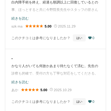
かったー！」ということです。世界が変わりました。本
白内障手術を終え、経過も順調以上に回復しているとの
□□□＠□□□□□■返答：必要（返信には数日かかる場合がご
当にありがとうございました。（Google Mapから引
事、ほっとすると共に今野院長先生やスタッフの皆さん
ざいます）■お問い合わせ内容XX歳男性です。昨年の健
用）
に感謝します。不安いっぱいでしたが、適時の説明とそ
続きを読む
康診断で両岸の視力低下と白内障の疑いと診断されまし
れぞれのタイミングで案内資料をいただき、特に前後の





szk ma
2025.11.29
5.00
た。その後 ...初投稿白内障の手術相談に伺うつもりで、
タイムスケジュールは分かりやすく、安心して日々を送
HPのメールアドレスに症状を詳細に説明する形で送信し
このクチコミは参考になりましたか？
0
はい

ることが出来ました。スタッフの皆さんが子供から老人
ました。メール受付の自動返信は頂きましたが、その後
までの幅広い方々にそれぞれ適した対応をしていて、先
一切の回答を得られず、別の専門病院（大宮）の眼科医
生のお人柄と医院の誇りや自負を感じました。但し待つ
にお世話になることに。お送りしたメールが残っている
-
時間が長くなるのは覚悟が必要(全て受け入れるのでやむ
ようでしたら、個人情報が多々含まれていますので必ず
かなり人がいても何故かあまり待たなくて済む。先生の
なしか？！）（Google Mapから引用）
責任をもって廃棄願います。（Google Mapから引用）
診察も的確で、受付の方も丁寧な対応をしてくださる。
他の眼科は火曜定休日だけど、ここは日曜以外毎日やっ
続きを読む
てる。建物もモダンな感じ。（Google Mapから引用）





あか
2025.10.29
5.00
このクチコミは参考になりましたか？
0
はい
