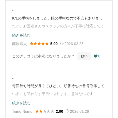
はありませんでした。眼帯を外した翌日からよく見える
用）
ようになりました。今では車の運転や読書、スマホ、書
-
類の数字、化粧品の裏の小さい文字まで眼鏡やコンタク
ICLの手術をしました。眼の手術なので不安もありまし
トなしで見えるようになりとても快適です。院長先生を
たが、お医者さんやスタッフの方々が丁寧に対応してく
はじめ、看護師さんや受付の方も皆さん親切で説明も丁
ださったので安心して手術を受けられました。今までコ
続きを読む
寧で安心して手術を受けることができました。もっと早
ンタクトとメガネ生活でしたが、手術を受けて、それら





藤原皐太
2026.02.28
5.00
く相談すればよかったと思うくらい満足しています。あ
の煩わしさから脱却できて日々の生活がハッピーです。
このクチコミは参考になりましたか？
0
はい

りがとうございました。（Google Mapから引用）
ありがとうございました。（Google Mapから引用）
-
毎回待ち時間が長くてひどい。順番待ちの番号取得して
いるにも関わらず半日つぶれます。意味ないです。
（Google Mapから引用）
続きを読む





Tomo Nomu
2026.01.29
2.00