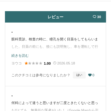
レビュー
30

-
眼科受診。検査の時に、瞳孔を開く目薬をしてもらいま
した。目薬の前にも、後にも説明無し。車を運転して行
ってましたが、なにも言われませんでした。そのまま運
続きを読む
転して帰りました。(めっちゃ眩しかった💧)そーゆーも





ヨウコ
2026.05.18
1.00
んなんですか？診察の途中で「救急車が来たから行かな
このクチコミは参考になりましたか？
0
はい

いといけない。」と言ったのでもういいや、と思って帰
りました。（Google Mapから引用）
-
何科によって違うと思いますが二度ときたくないと思っ
た!!とても、無責任な医者がいた！（Google Mapから引