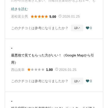
のか今日患者さん多い、日曜日営業助かるよねェ〜、も
してた眼科の健診はしないで帰りました。昨年はスムー
う直ぐスタッフ、看護師、医師の戦いが始まる、何時も
続きを読む
ズで良かったのに…残念でした。（Google Mapから引
の事だけど患者さん多い、今日私達も長くなる甲状腺、





若松富士男
2026.01.25
5.00
用）
骨粗鬆症、整形回るホントは別に回るのに今日１日にし
このクチコミは参考になりましたか？
0
はい

てくれた見たいよかったねェ〜、午前八時、さぁ始めよ
う✌️😆（Google Mapから引用）
-
最悪他で見てもらった方がいい！（Google Mapから引
用）





西山友幸
2026.01.25
1.00
このクチコミは参考になりましたか？
0
はい

-