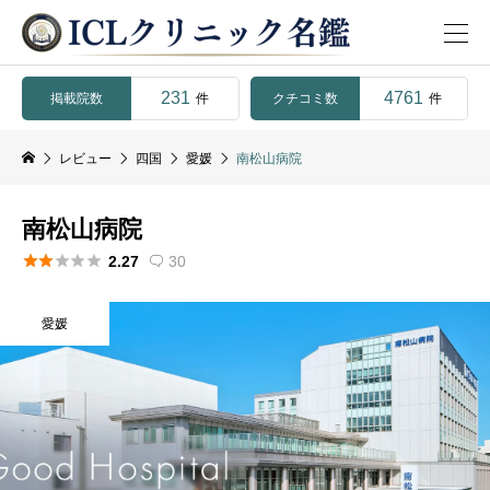
231
4761
掲載院数
クチコミ数
件
件
レビュー
四国
愛媛
南松山病院
南松山病院





2.27
30

愛媛