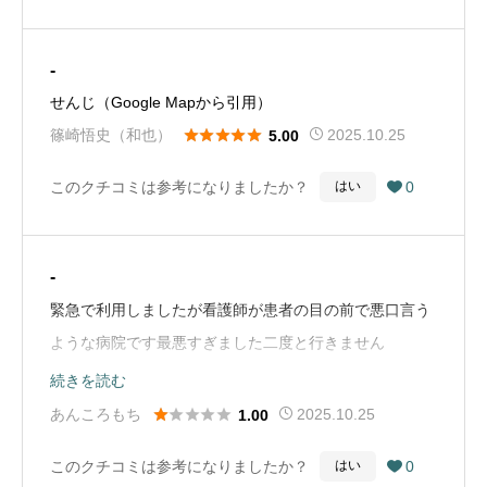
-
せんじ（Google Mapから引用）





篠崎悟史（和也）
2025.10.25
5.00
このクチコミは参考になりましたか？
0
はい

-
緊急で利用しましたが看護師が患者の目の前で悪口言う
ような病院です最悪すぎました二度と行きません
（Google Mapから引用）
続きを読む





あんころもち
2025.10.25
1.00
このクチコミは参考になりましたか？
0
はい
