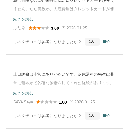
総合病院なのに外来時支払いにクレジットカードが使え
ません。ただ何故か、入院費用はクレジットカードが使
えます。（病み上がりの退院時に道路向かいのイオンの
続きを読む
ATM迄行って帰るのは大変、という認識でしょうか？）





ふたみ
2026.01.25
3.00
思わず高額になる事がある外来の支払いも、クレジット
このクチコミは参考になりましたか？
0
はい

カードを使える様にして欲しいです。後、クリスマスの
昼食は病院らしからぬメニューで美味しかったです。
（Google Mapから引用）
-
土日診察は非常にありがたいです。泌尿器科の先生は非
常に穏やかで的確な診断をしてくれた経験があります。
連休中に、転倒して前歯を折り、唇の上を切りました。
続きを読む
夜間、他の救急で外科で４針縫っていただきました。翌





SAYA Saya
2026.01.25
1.00
日、折れた前歯が疼くので縫った直後だけど、歯医者に
このクチコミは参考になりましたか？
0
はい

行っても支障ないか、整形外科の方が少しでも後が残ら
ずに治るのか知りたくて受診しました。先生は見るな