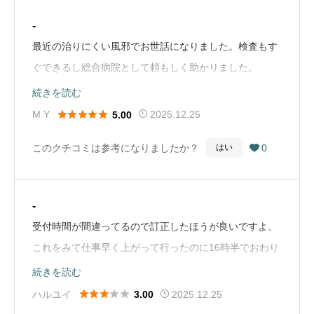
り、「誰がこんな汚いもの（縫ったので縫い目に血はつ
-
いていましたが）見るか！歯医者も来られても迷惑や!」
最近の治りにくい風邪でお世話になりました。検査もす
の一言で終わりました。側の看護婦さんからも何のフォ
ぐできるし総合病院として頼もしく助かりました。
ローも無かったです。休み明け歯医者に連絡したら、菌
（Google Mapから引用）
続きを読む
が入るので応急処置しますからすぐ来てくださいと対処





M Y
2025.12.25
5.00
してくれました。愛大から派遣されていた年配ののベテ
ランらしいですが、この先生一人のために病院の印象は
このクチコミは参考になりましたか？
0
はい

最悪になりました。（Google Mapから引用）
-
受付時間が間違ってるので訂正したほうが良いですよ。
これをみて仕事早く上がって行ったのに16時半でおわり
だった。ちゃと正確にしてほしい（Google Mapから引
続きを読む
用）





ハルユイ
2025.12.25
3.00