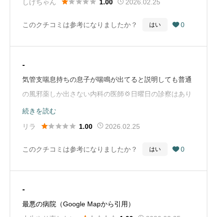





しげちゃん
2026.02.25
1.00
山病院の上司の指導を疑います。程度悪すぎです。
このクチコミは参考になりましたか？
0
はい

（Google Mapから引用）
-
気管支喘息持ちの息子が喘鳴が出てると説明しても普通
の風邪薬しか出さない内科の医師💢日曜日の診察はあり
がたいけどお金の無駄だった💸💸💸次の日別の病院で診
続きを読む
てもらったらちゃんと気管支拡張剤出してくれました





リラ
2026.02.25
1.00
（Google Mapから引用）
このクチコミは参考になりましたか？
0
はい

-
最悪の病院（Google Mapから引用）