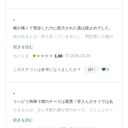
-
喉が痛くて受診したのに処方された薬は咳止めでした。
咳が出るとは一言も言っていませんし、問診票にも喉の
痛みをチェックしました。診察でも喉が痛いと医師に伝
続きを読む
えました。どのようにしたらこの処方になるのか理解で





ちいくま
2026.03.25
1.00
きません。（Google Mapから引用）
このクチコミは参考になりましたか？
0
はい

-
リハビリ病棟３階のナースは最悪！皆さんがそうではあ
りませんが、少し年配の痩せ型のナース、コミュニケー
ションを勉強し直した方がいいと思います。不愉快この
続きを読む
上ないです。自分がいったい何様なんでしょうか？南松