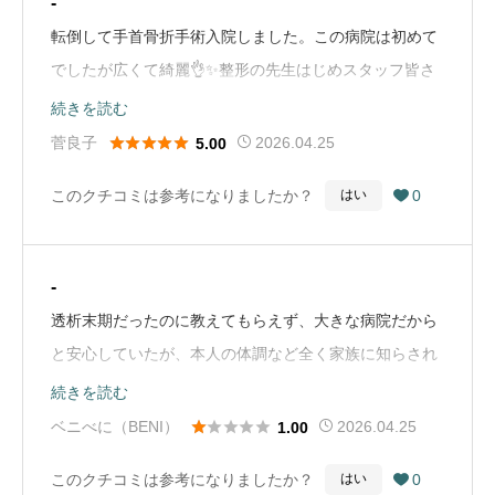
-
Mapから引用）
転倒して手首骨折手術入院しました。この病院は初めて
でしたが広くて綺麗👌✨整形の先生はじめスタッフ皆さ
んとても優しく楽しい入院生活を送らせて頂きました。
続きを読む
土日やってるのが凄く有り難い又診て貰いたいです🥰





菅良子
2026.04.25
5.00
（Google Mapから引用）
このクチコミは参考になりましたか？
0
はい

-
透析末期だったのに教えてもらえず、大きな病院だから
と安心していたが、本人の体調など全く家族に知らされ
ず亡くなる直前まで仕事して死期が早まったと思いま
続きを読む
す。悔しくてしかたありません。（Google Mapから引





ベニべに（BENI）
2026.04.25
1.00
用）
このクチコミは参考になりましたか？
0
はい
