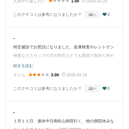





人生やり直したい
2026.02.25
1.00
このクチコミは参考になりましたか？
0
はい

-
特定健診でお世話になりました。血液検査やレントゲン
検査などスタッフの方の対応はとても親切で気持ち良か
ったのです。ですが、最後の内科でのポッチャリの受付
続きを読む
事務の方の対応が冷たく事務的でした。患者さんが多く





チャム
2026.02.25
3.00
待ち時間も長かったですが、人が残りの待ち時間を聞い
このクチコミは参考になりましたか？
0
はい

た時くらいは正確でなくてもあとどのくらいとか云って
ほしかった。こちらも食事も取らず朝9時半から予約し
て行ってるのに分からないです!!としか云えない…なん
-
か腹立たしくなりました。眼科もお願いしてましたが、
１月１１日、連休中日南松山病院行く、他の病院休みな
内科の後は会計にと指示され???呆れたのと疲れて予約