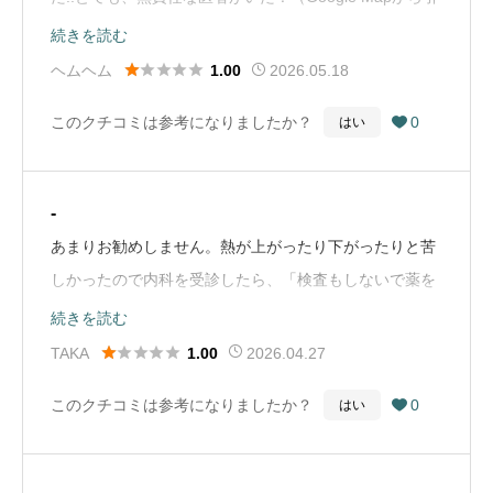
用）
続きを読む





ヘムヘム
2026.05.18
1.00
このクチコミは参考になりましたか？
0
はい

-
あまりお勧めしません。熱が上がったり下がったりと苦
しかったので内科を受診したら、「検査もしないで薬を
だされ」それを服用しても治らなかったので、再度受診
続きを読む
し、こちらから血液検査と尿検査をお願いしました。検





TAKA
2026.04.27
1.00
査で肝臓に異常があるにもかかわらず、「気にし過ぎで
このクチコミは参考になりましたか？
0
はい

す。」とか、「持論を述べる」だけで治療をしてくれま
せんでした。お金と時間の無駄遣いと感じました。後で
聞いた話ですが、研修医が多いようです。（Google